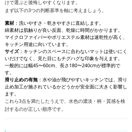
けで選ぶと後悔しやすくなります。
まず以下の3つの判断基準を軸に考えましょう。
素材
：洗いやすさ・乾きやすさに直結します。
綿素材は肌触りが良い反面、乾燥に時間がかかります。
マイクロファイバーやポリエステル素材は速乾性が高く、
キッチン用途に向いています。
サイズ
：キッチンのスペースに合わないマットは使いにく
いだけでなく、見た目にもチグハグな印象を与えます。
一般的には幅45〜60cm、長さ180〜240cmが標準的で
す。
滑り止めの有無
：水や油が飛びやすいキッチンでは、滑り
止め加工が施されているかどうかが安全面に大きく影響し
ます。
これら3点を満たしたうえで、水色の濃淡・柄・質感を検
討するのが正しい順序です。