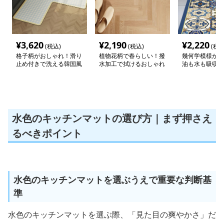
¥
3,620
¥
2,190
¥
2,220
(税込)
(税込)
(税込
格子柄がおしゃれ！滑り
植物花柄で春らしい！撥
幾何学模様がお
止め付きで洗える韓国風
水加工で拭けるおしゃれ
油も水も吸収す
キッチンマット
な珪藻土キッチンマット
め付き洗えるキ
ット
水色のキッチンマットの選び方｜まず押さえ
るべきポイント
水色のキッチンマットを選ぶうえで重要な判断基
準
水色のキッチンマットを選ぶ際、「見た目の爽やかさ」だ