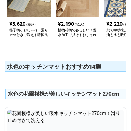
¥
3,620
¥
2,190
¥
2,220
(税込)
(税込)
(税込
格子柄がおしゃれ！滑り
植物花柄で春らしい！撥
幾何学模様がお
止め付きで洗える韓国風
水加工で拭けるおしゃれ
油も水も吸収す
キッチンマット
な珪藻土キッチンマット
め付き洗えるキ
ット
水色のキッチンマットおすすめ14選
水色の花園模様が美しいキッチンマット270cm