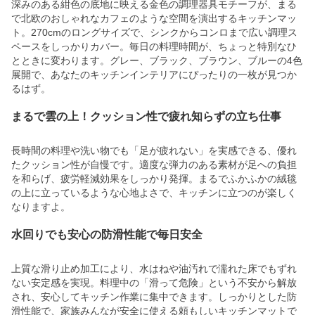
深みのある紺色の底地に映える金色の調理器具モチーフが、まる
で北欧のおしゃれなカフェのような空間を演出するキッチンマッ
ト。270cmのロングサイズで、シンクからコンロまで広い調理ス
ペースをしっかりカバー。毎日の料理時間が、ちょっと特別なひ
とときに変わります。グレー、ブラック、ブラウン、ブルーの4色
展開で、あなたのキッチンインテリアにぴったりの一枚が見つか
るはず。
まるで雲の上！クッション性で疲れ知らずの立ち仕事
長時間の料理や洗い物でも「足が疲れない」を実感できる、優れ
たクッション性が自慢です。適度な弾力のある素材が足への負担
を和らげ、疲労軽減効果をしっかり発揮。まるでふかふかの絨毯
の上に立っているような心地よさで、キッチンに立つのが楽しく
なりますよ。
水回りでも安心の防滑性能で毎日安全
上質な滑り止め加工により、水はねや油汚れで濡れた床でもずれ
ない安定感を実現。料理中の「滑って危険」という不安から解放
され、安心してキッチン作業に集中できます。しっかりとした防
滑性能で、家族みんなが安全に使える頼もしいキッチンマットで