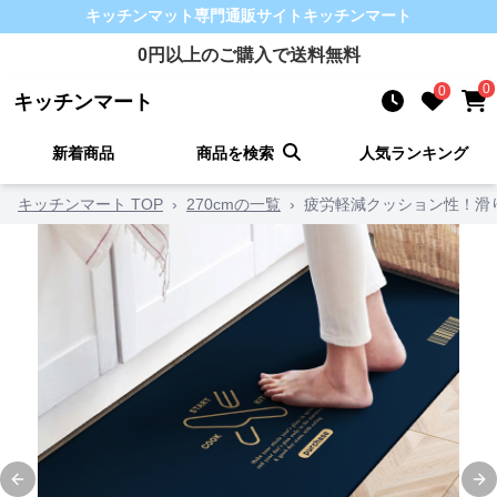
キッチンマット
専門通販サイト
キッチンマート
0
円以上のご購入で送料無料
0
0
キッチンマート
新着商品
商品を検索
人気ランキング
キッチンマート TOP
›
270cmの一覧
›
疲労軽減クッション性！滑り
Previous slide
Ne