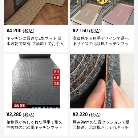
¥
4,200
¥
2,150
(税込)
(税込)
キッチンに最適なL型マット 吸
高級感ある厚手デザインで選べ
水速乾で防滑 防油加工でお手入
るサイズの北欧風キッチンマッ
れ楽々
ト
¥
2,280
¥
2,220
(税込)
(税込)
植物柄がおしゃれな厚手で耐久
厚み9mmの防音クッションで足
性抜群の北欧風キッチンマット
元快適、北欧風おしゃれキッチ
ンマット