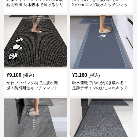
柄北欧風 防水吸水で拭けるシリ
270cmロング吸水キッチンマッ
コン素材
ト
¥
9,100
¥
3,160
(税込)
(税込)
かわいいパンダ柄で足疲れ軽
吸水速乾で汚れが拭き取れる！
減！防滑耐油キッチンマット
足跡デザインのおしゃれキッチ
270cm拭ける
ンマット270cm