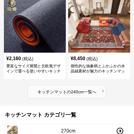
¥
2,160
¥
8,450
(税込)
(税込)
豊富なサイズ展開と北欧風デザ
個性的な抽象柄とふかふかの水
インで選べる使いやすいキッチ
晶絨素材が魅力のキッチンマッ
ンマット
ト
›
キッチンマット
の
240cm
一覧へ
キッチンマット カテゴリ一覧
270cm