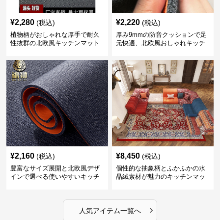
¥
2,280
¥
2,220
(税込)
(税込)
植物柄がおしゃれな厚手で耐久
厚み9mmの防音クッションで足
性抜群の北欧風キッチンマット
元快適、北欧風おしゃれキッチ
ンマット
¥
2,160
¥
8,450
(税込)
(税込)
豊富なサイズ展開と北欧風デザ
個性的な抽象柄とふかふかの水
インで選べる使いやすいキッチ
晶絨素材が魅力のキッチンマッ
ンマット
ト
›
人気アイテム一覧へ