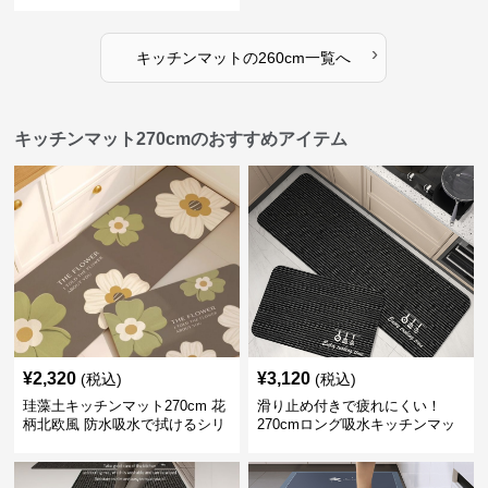
ット
›
キッチンマット
の
260cm
一覧へ
キッチンマット270cmのおすすめアイテム
¥
2,320
¥
3,120
(税込)
(税込)
珪藻土キッチンマット270cm 花
滑り止め付きで疲れにくい！
柄北欧風 防水吸水で拭けるシリ
270cmロング吸水キッチンマッ
コン素材
ト