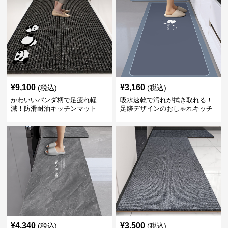
¥
9,100
¥
3,160
(税込)
(税込)
かわいいパンダ柄で足疲れ軽
吸水速乾で汚れが拭き取れる！
減！防滑耐油キッチンマット
足跡デザインのおしゃれキッチ
270cm拭ける
ンマット270cm
¥
4,340
¥
3,500
(税込)
(税込)