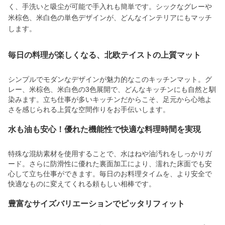
く、手洗いと吸尘が可能で手入れも簡単です。シックなグレーや
米棕色、米白色の単色デザインが、どんなインテリアにもマッチ
します。
毎日の料理が楽しくなる、北欧テイストの上質マット
シンプルでモダンなデザインが魅力的なこのキッチンマット。グ
レー、米棕色、米白色の3色展開で、どんなキッチンにも自然と馴
染みます。立ち仕事が多いキッチンだからこそ、足元から心地よ
さを感じられる上質な空間作りをお手伝いします。
水も油も安心！優れた機能性で快適な料理時間を実現
特殊な混紡素材を使用することで、水はねや油汚れをしっかりガ
ード。さらに防滑性に優れた裏面加工により、濡れた床面でも安
心して立ち仕事ができます。毎日のお料理タイムを、より安全で
快適なものに変えてくれる頼もしい相棒です。
豊富なサイズバリエーションでピッタリフィット