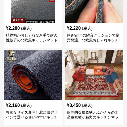
¥
2,280
¥
2,220
(税込)
(税込)
植物柄がおしゃれな厚手で耐久
厚み9mmの防音クッションで足
性抜群の北欧風キッチンマット
元快適、北欧風おしゃれキッチ
ンマット
¥
2,160
¥
8,450
(税込)
(税込)
豊富なサイズ展開と北欧風デザ
個性的な抽象柄とふかふかの水
インで選べる使いやすいキッチ
晶絨素材が魅力のキッチンマッ
ンマット
ト