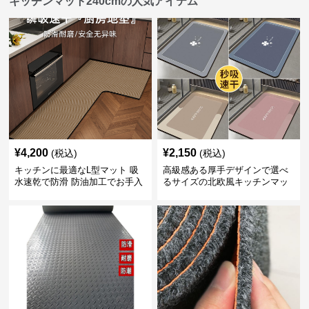
キッチンマット240cmの人気アイテム
¥
4,200
¥
2,150
(税込)
(税込)
キッチンに最適なL型マット 吸
高級感ある厚手デザインで選べ
水速乾で防滑 防油加工でお手入
るサイズの北欧風キッチンマッ
れ楽々
ト