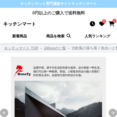
キッチンマット
専門通販サイト
キッチンマート
0
円以上のご購入で送料無料
0
0
キッチンマート
新着商品
商品を検索
人気ランキング
キッチンマート TOP
›
240cmの一覧
›
北欧風の落ち着く色合いと
Previous slide
Ne