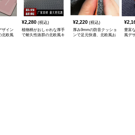
¥
2,280
¥
2,220
¥
2,1
(税込)
(税込)
デザイン
植物柄がおしゃれな厚手
厚み9mmの防音クッショ
豊富
の北欧風
で耐久性抜群の北欧風キ
ンで足元快適、北欧風お
風デ
ッチンマット
しゃれキッチンマット
やす