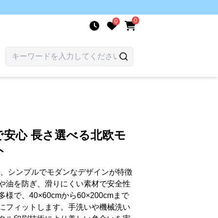
0
0
安心 長さ選べる北欧モ
ト
ットは、シンプルでモダンなデザインが特徴
や油を防ぎ、滑りにくい素材で安全性
、40×60cmから60×200cmまで
にフィットします。手洗いや機械洗い