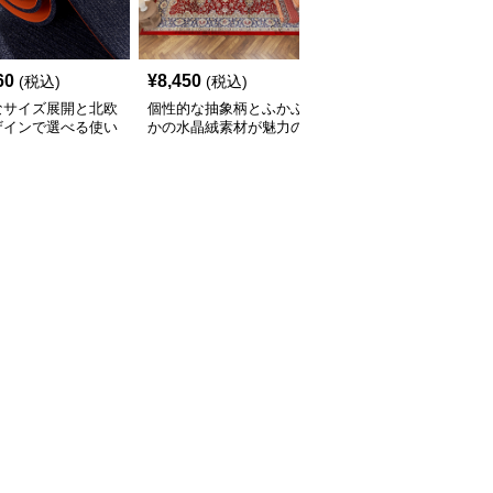
60
¥
8,450
¥
2,210
(税込)
(税込)
(税込)
なサイズ展開と北欧
個性的な抽象柄とふかふ
豊富なサイズと北欧風カ
ザインで選べる使い
かの水晶絨素材が魅力の
ラーでおしゃれに空間を
いキッチンマット
キッチンマット
彩るキッチンマット