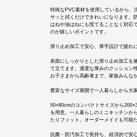
特殊なPVC素材を使用しているから、
サッと拭くだけできれいになります。
はねや油はねにも慌てることなく対応
のが嬉しいポイントです。
滑り止め加工で安心、厚手設計で疲れ
表面にしっかりとした滑り止め加工を
て立てます。適度な厚みのクッション
お子さまから高齢者まで、家族みんな
豊富なサイズ展開で一人暮らしから大
50×80cmのコンパクトサイズから20
を用意。一人暮らしのミニキッチンか
たりフィット。オーダーメイドも可能
抗菌・防汚加工で長持ち、経済的で安