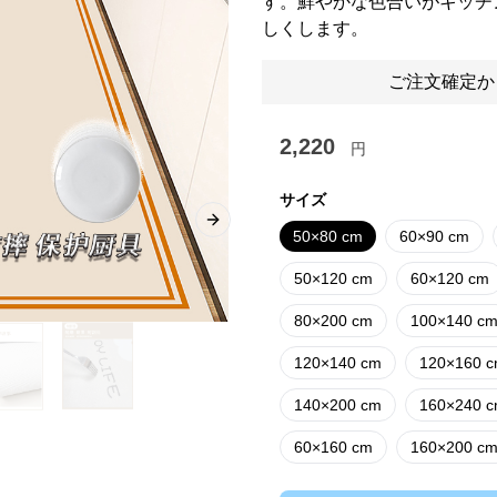
す。鮮やかな色合いがキッチ
しくします。
ご注文確定か
2,220
円
サイズ
Next slide
50×80 cm
60×90 cm
50×120 cm
60×120 cm
80×200 cm
100×140 c
120×140 cm
120×160 
140×200 cm
160×240 
60×160 cm
160×200 c