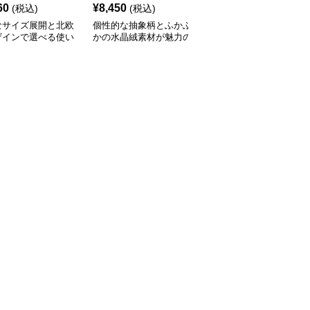
60
¥
8,450
¥
2,210
(税込)
(税込)
(税込)
なサイズ展開と北欧
個性的な抽象柄とふかふ
豊富なサイズと北欧風カ
ザインで選べる使い
かの水晶絨素材が魅力の
ラーでおしゃれに空間を
いキッチンマット
キッチンマット
彩るキッチンマット