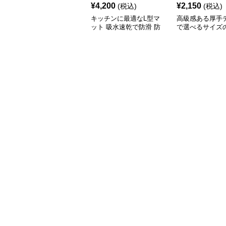
¥
4,200
¥
2,150
(税込)
(税込)
キッチンに最適なL型マ
高級感ある厚手
ット 吸水速乾で防滑 防
で選べるサイズ
油加工でお手入れ楽々
キッチンマット