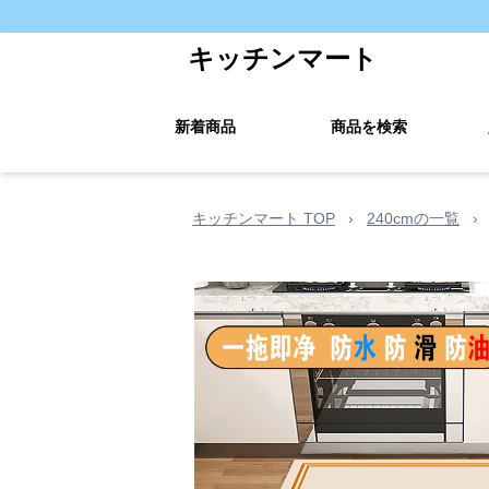
キッチンマート
新着商品
商品を検索
キッチンマート TOP
›
240cmの一覧
›