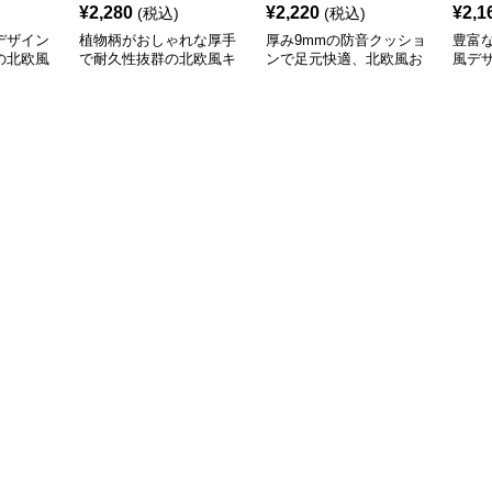
¥
2,280
¥
2,220
¥
2,1
(税込)
(税込)
デザイン
植物柄がおしゃれな厚手
厚み9mmの防音クッショ
豊富
の北欧風
で耐久性抜群の北欧風キ
ンで足元快適、北欧風お
風デ
ッチンマット
しゃれキッチンマット
やす