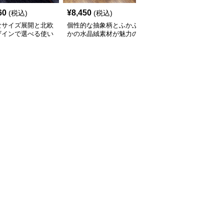
60
¥
8,450
¥
2,210
(税込)
(税込)
(税込)
なサイズ展開と北欧
個性的な抽象柄とふかふ
豊富なサイズと北欧風カ
ザインで選べる使い
かの水晶絨素材が魅力の
ラーでおしゃれに空間を
いキッチンマット
キッチンマット
彩るキッチンマット