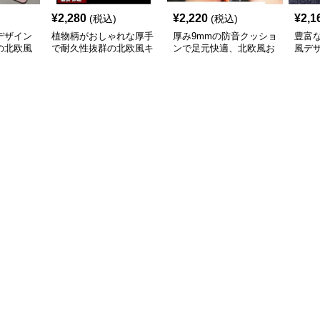
¥
2,280
¥
2,220
¥
2,1
(税込)
(税込)
デザイン
植物柄がおしゃれな厚手
厚み9mmの防音クッショ
豊富
の北欧風
で耐久性抜群の北欧風キ
ンで足元快適、北欧風お
風デ
ッチンマット
しゃれキッチンマット
やす