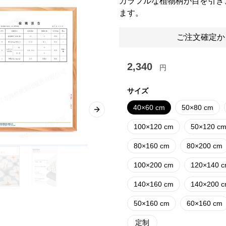
カラフルな植物柄が目を引き
ます。
ご注文確定か
2,340
円
サイズ
40×60 cm
50×80 cm
Next slide
100×120 cm
50×120 c
80×160 cm
80×200 cm
100×200 cm
120×140 
140×160 cm
140×200 
50×160 cm
60×160 cm
定制