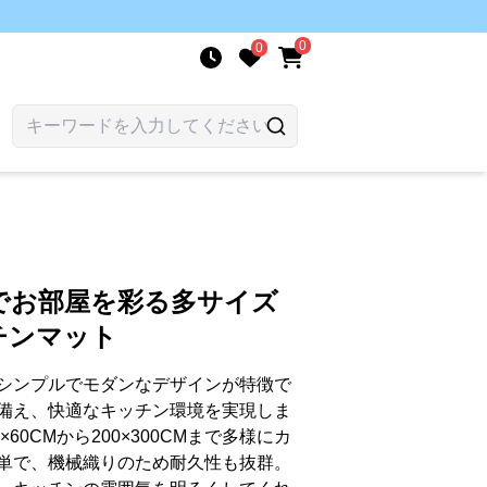
0
0
ト
でお部屋を彩る多サイズ
チンマット
シンプルでモダンなデザインが特徴で
備え、快適なキッチン環境を実現しま
60CMから200×300CMまで多様にカ
単で、機械織りのため耐久性も抜群。