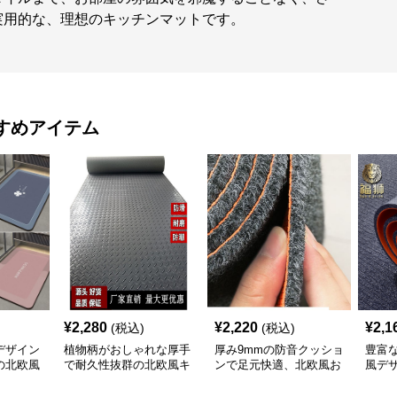
実用的な、理想のキッチンマットです。
すめアイテム
¥
2,280
¥
2,220
¥
2,1
(税込)
(税込)
デザイン
植物柄がおしゃれな厚手
厚み9mmの防音クッショ
豊富
の北欧風
で耐久性抜群の北欧風キ
ンで足元快適、北欧風お
風デ
ッチンマット
しゃれキッチンマット
やす