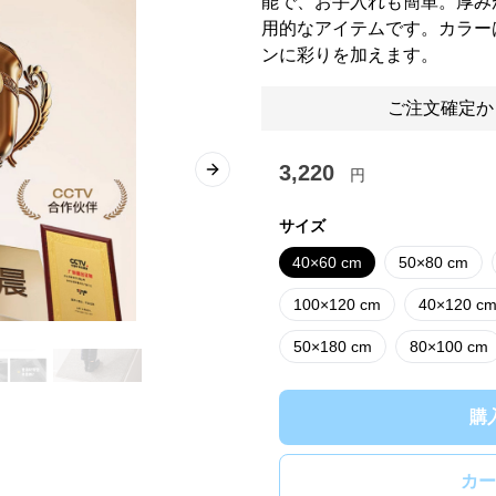
能で、お手入れも簡単。厚み
用的なアイテムです。カラー
ンに彩りを加えます。
ご注文確定か
3,220
円
Next slide
サイズ
40×60 cm
50×80 cm
100×120 cm
40×120 c
50×180 cm
80×100 cm
購
カー