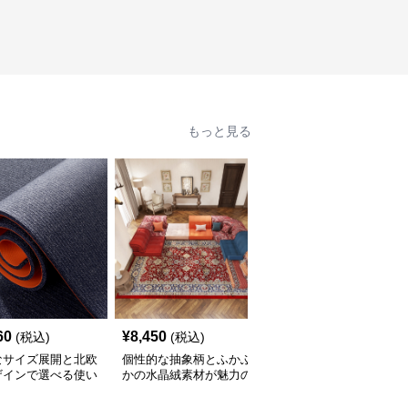
もっと見る
60
¥
8,450
¥
2,210
(税込)
(税込)
(税込)
なサイズ展開と北欧
個性的な抽象柄とふかふ
豊富なサイズと北欧風カ
ザインで選べる使い
かの水晶絨素材が魅力の
ラーでおしゃれに空間を
いキッチンマット
キッチンマット
彩るキッチンマット