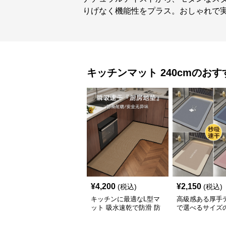
りげなく機能性をプラス。おしゃれで
キッチンマット
240cm
のおす
¥
4,200
¥
2,150
(税込)
(税込)
キッチンに最適なL型マ
高級感ある厚手
ット 吸水速乾で防滑 防
で選べるサイズ
油加工でお手入れ楽々
キッチンマット