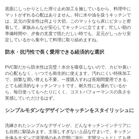
底面にしっかりとした滑り止め加工を施しているから、料理中に
マットがずれる心配はありません。特に水や油を扱うキッチンで
は、足元の安全性は何より大切。このマットなら床にピタッと密
着して、家族みんなが安心してキッチンに立てます。忙しい朝の
準備時間や、夕食の支度で慌ただしい時でも、足元がしっかり安
定しているから集中して料理に取り組めますね。
防水・抗汚性で長く愛用できる経済的な選択
PVC製だから防水性は完璧！水分を吸収しないので、カビや臭い
の心配もなく、いつでも衛生的に使えます。汚れにくい特殊加工
で、頻繁な買い替えも不要。一度購入すれば長期間愛用できる、
とても経済的なキッチンマットです。耐久性にも優れているか
ら、毎日使ってもへたりにくく、コストパフォーマンスの良さを
実感していただけるはず。
シンプルモダンなデザインでキッチンをスタイリッシュに
洗練されたシンプルなデザインが、どんなキッチンインテリアに
も自然に馴染みます。主張しすぎない上品な佇まいで、キッチン
全体をモダンで清潔感のある空間に演出。玄関マットとしても使