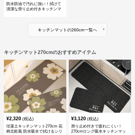
防水防油で汚れに強い！拭けて
清潔な滑り止め付きキッチンマ
ット
›
キッチンマット
の
260cm
一覧へ
キッチンマット270cmのおすすめアイテム
¥
2,320
¥
3,120
(税込)
(税込)
珪藻土キッチンマット270cm 花
滑り止め付きで疲れにくい！
柄北欧風 防水吸水で拭けるシリ
270cmロング吸水キッチンマッ