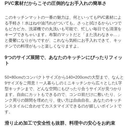
PVC素材だからこその圧倒的なお手入れの簡単さ
このキッチンマットの一番の魅力は、何といってもPVC素材によ
る手軽さ！水はねや油汚れがついても、さっと拭けるからいつで
もピカピカ。洗濯機での丸洗いも可能で、忙しい毎日でも清潔を
キープできちゃいます。布製のマットだと「また洗わなきゃ…」
と憂鬱になりがちですが、これなら気軽にお手入れできて、キッ
チンでの料理がもっと楽しくなりますよ。
9つのサイズ展開で、あなたのキッチンにぴったりフィッ
ト
50×80cmのコンパクトサイズから140×200cmの大型まで、なんと
9サイズをご用意！一人暮らしのミニキッチンから広々としたL字
型キッチンまで、どんな空間にもぴったり合うサイズが見つかり
ます。自由にカットもできるので、コンロ前だけに敷いたり、シ
ンク周りの隙間を埋めたり、使い方は自由自在。あなたのキッチ
ンスタイルに合わせてカスタマイズできるのが嬉しいポイントで
す。
滑り止め加工で安全性も抜群、料理中の安心をお約束