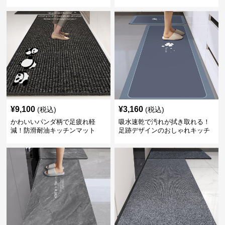
コン素材
ト
¥
9,100
¥
3,160
(税込)
(税込)
かわいいパンダ柄で足疲れ軽
吸水速乾で汚れが拭き取れる！
減！防滑耐油キッチンマット
足跡デザインのおしゃれキッチ
270cm拭ける
ンマット270cm