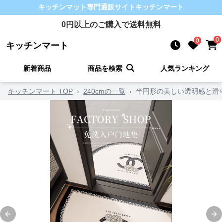
キッチンマット
専門通販サイト
キッチンマート
0
円以上のご購入で送料無料
0
0
キッチンマート
新着商品
商品を検索
人気ランキング
キッチンマート TOP
›
240cmの一覧
›
半円形の美しい透明感と滑
Previous slide
Ne