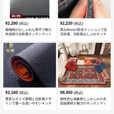
¥
2,280
¥
2,220
(税込)
(税込)
植物柄がおしゃれな厚手で耐久
厚み9mmの防音クッションで足
性抜群の北欧風キッチンマット
元快適、北欧風おしゃれキッチ
ンマット
¥
2,160
¥
8,450
(税込)
(税込)
豊富なサイズ展開と北欧風デザ
個性的な抽象柄とふかふかの水
インで選べる使いやすいキッチ
晶絨素材が魅力のキッチンマッ
ンマット
ト