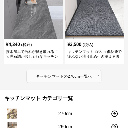
¥
4,340
¥
3,500
(税込)
(税込)
撥水加工で汚れが拭き取れる！
キッチンマット 270cm 低反発で
大理石調がおしゃれなキッチン
疲れない滑り止め付き洗える吸
マット
水速乾マット
›
キッチンマット
の
270cm
一覧へ
キッチンマット カテゴリ一覧
270cm
260cm