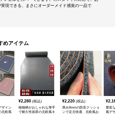
が実現できる、まさにオーダーメイド感覚の一品で
すめアイテム
¥
2,280
¥
2,220
¥
2,1
(税込)
(税込)
デザイン
植物柄がおしゃれな厚手
厚み9mmの防音クッショ
豊富
の北欧風
で耐久性抜群の北欧風キ
ンで足元快適、北欧風お
風デ