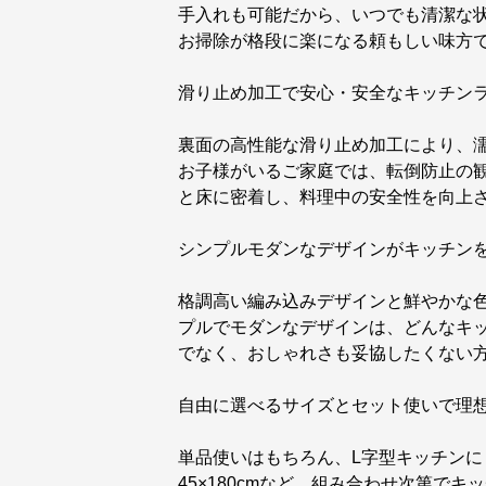
手入れも可能だから、いつでも清潔な
お掃除が格段に楽になる頼もしい味方
滑り止め加工で安心・安全なキッチン
裏面の高性能な滑り止め加工により、
お子様がいるご家庭では、転倒防止の
と床に密着し、料理中の安全性を向上
シンプルモダンなデザインがキッチン
格調高い編み込みデザインと鮮やかな
プルでモダンなデザインは、どんなキ
でなく、おしゃれさも妥協したくない
自由に選べるサイズとセット使いで理
単品使いはもちろん、L字型キッチンにも
45×180cmなど、組み合わせ次第で