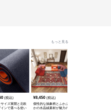
もっと見る
60
¥
8,450
¥
2,210
(税込)
(税込)
(税込)
なサイズ展開と北欧
個性的な抽象柄とふかふ
豊富なサイズと北欧風カ
ザインで選べる使い
かの水晶絨素材が魅力の
ラーでおしゃれに空間を