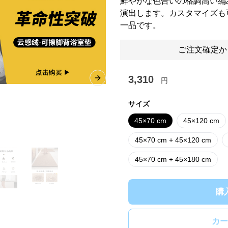
鮮やかな色合いの格調高い編
演出します。カスタマイズも
一品です。
ご注文確定か
3,310
円
Next slide
サイズ
45×70 cm
45×120 cm
45×70 cm + 45×120 cm
45×70 cm + 45×180 cm
購
カー