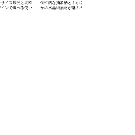
なサイズ展開と北欧
個性的な抽象柄とふかふ
豊富なサイズと北欧風カ
ザインで選べる使い
かの水晶絨素材が魅力の
ラーでおしゃれに空間を
いキッチンマット
キッチンマット
彩るキッチンマット