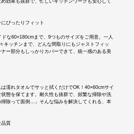
止め効果も抜群で、忙しいキッチンワークも安心して
ンにぴったりフィット
イドな60×180cmまで、9つものサイズをご用意。一人
広々キッチンまで、どんな間取りにもジャストフィッ
ーナー部分もしっかりカバーできて、統一感のある美
濡れタオルでサッと拭くだけでOK！40×60cmサイ
な状態を保てます。耐久性も抜群で、頻繁な掃除や洗
の掃除って面倒…」そんな悩みを解決してくれる、本
な品質