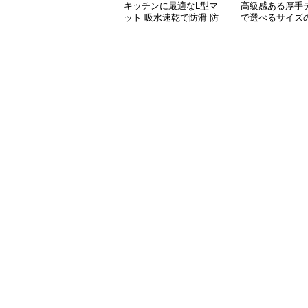
キッチンに最適なL型マ
高級感ある厚手
ット 吸水速乾で防滑 防
で選べるサイズ
油加工でお手入れ楽々
キッチンマット