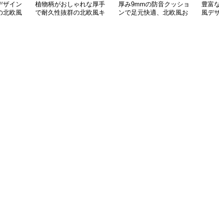
デザイン
植物柄がおしゃれな厚手
厚み9mmの防音クッショ
豊富
の北欧風
で耐久性抜群の北欧風キ
ンで足元快適、北欧風お
風デ
ッチンマット
しゃれキッチンマット
やす