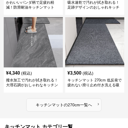
かわいいパンダ柄で足疲れ軽
吸水速乾で汚れが拭き取れる！
減！防滑耐油キッチンマット
足跡デザインのおしゃれキッチ
270cm拭ける
ンマット270cm
¥
4,340
¥
3,500
(税込)
(税込)
撥水加工で汚れが拭き取れる！
キッチンマット 270cm 低反発で
大理石調がおしゃれなキッチン
疲れない滑り止め付き洗える吸
マット
水速乾マット
›
キッチンマット
の
270cm
一覧へ
キッチンマット カテゴリ一覧