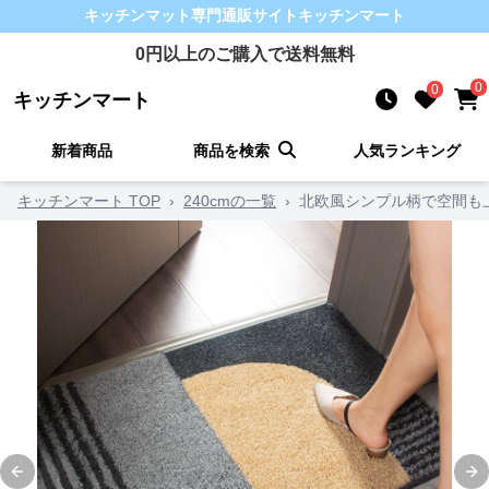
キッチンマット
専門通販サイト
キッチンマート
0
円以上のご購入で送料無料
0
0
キッチンマート
新着商品
商品を検索
人気ランキング
キッチンマート TOP
›
240cmの一覧
›
北欧風シンプル柄で空間も
Previous slide
Ne