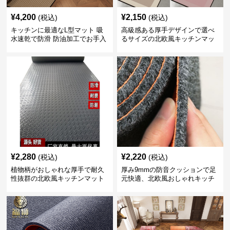
¥
4,200
¥
2,150
(税込)
(税込)
キッチンに最適なL型マット 吸
高級感ある厚手デザインで選べ
水速乾で防滑 防油加工でお手入
るサイズの北欧風キッチンマッ
れ楽々
ト
¥
2,280
¥
2,220
(税込)
(税込)
植物柄がおしゃれな厚手で耐久
厚み9mmの防音クッションで足
性抜群の北欧風キッチンマット
元快適、北欧風おしゃれキッチ
ンマット