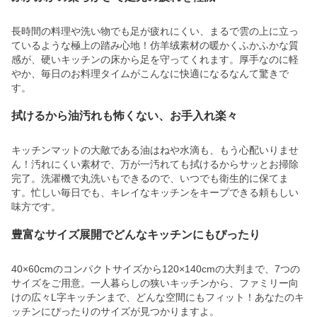
長時間の料理や洗い物でも足が疲れにくい、まるで雲の上に立っ
ているような極上の踏み心地！仿羊绒素材の暖かくふかふかな質
感が、硬いキッチンの床から足を守ってくれます。厚手なのに軽
やか、毎日のお料理タイムがこんなに快適になるなんて驚きで
す。
拭けるから油汚れも怖くない、お手入れ楽々
キッチンマットの大敵である油はねや水滴も、もう心配いりませ
ん！汚れにくい素材で、万が一汚れても拭けるからサッとお掃除
完了。洗濯機で丸洗いもできるので、いつでも衛生的に保てま
す。忙しい毎日でも、キレイなキッチンをキープできる頼もしい
味方です。
豊富なサイズ展開でどんなキッチンにもぴったり
40×60cmのコンパクトサイズから120×140cmの大判まで、7つの
サイズをご用意。一人暮らしの狭いキッチンから、ファミリー向
けの広々L字キッチンまで、どんな空間にもフィット！あなたのキ
ッチンにぴったりのサイズが見つかりますよ。