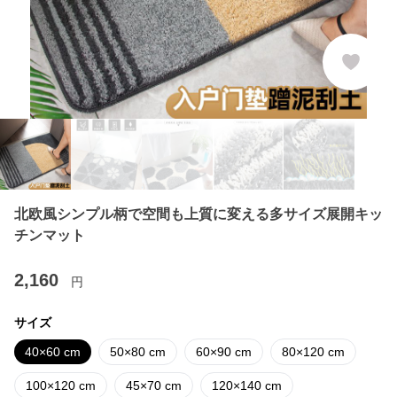
北欧風シンプル柄で空間も上質に変える多サイズ展開キッ
チンマット
2,160
円
サイズ
40×60 cm
50×80 cm
60×90 cm
80×120 cm
100×120 cm
45×70 cm
120×140 cm