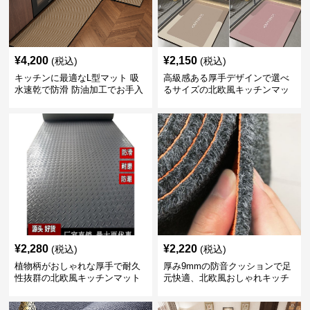
¥
4,200
¥
2,150
(税込)
(税込)
キッチンに最適なL型マット 吸
高級感ある厚手デザインで選べ
水速乾で防滑 防油加工でお手入
るサイズの北欧風キッチンマッ
れ楽々
ト
¥
2,280
¥
2,220
(税込)
(税込)
植物柄がおしゃれな厚手で耐久
厚み9mmの防音クッションで足
性抜群の北欧風キッチンマット
元快適、北欧風おしゃれキッチ
ンマット