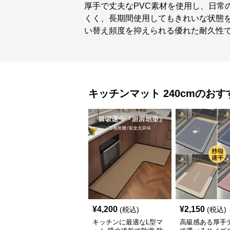
厚手で丈夫なPVC素材を使用し、日常
くく、長期間使用してもきれいな状態を
い替え頻度を抑えられる優れた耐久性
キッチンマット
240cm
のおす
¥
4,200
¥
2,150
(税込)
(税込)
キッチンに最適なL型マ
高級感ある厚手