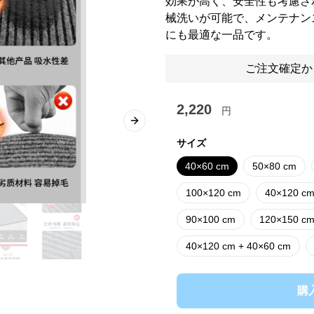
効果が高く、安全性も考慮さ
械洗いが可能で、メンテナン
にも最適な一品です。
ご注文確定か
2,220
円
Next slide
サイズ
40×60 cm
50×80 cm
100×120 cm
40×120 c
90×100 cm
120×150 c
40×120 cm + 40×60 cm
購