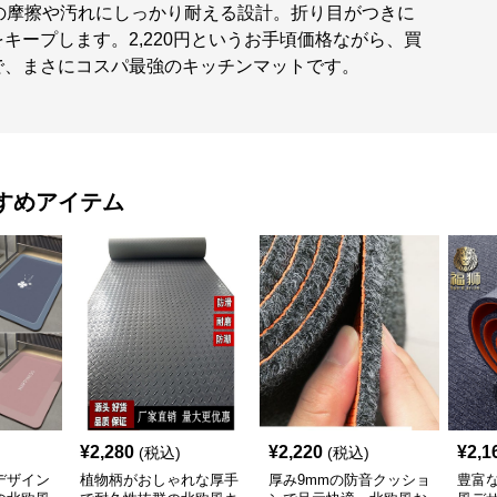
の摩擦や汚れにしっかり耐える設計。折り目がつきに
キープします。2,220円というお手頃価格ながら、買
で、まさにコスパ最強のキッチンマットです。
すめアイテム
¥
2,280
¥
2,220
¥
2,1
(税込)
(税込)
デザイン
植物柄がおしゃれな厚手
厚み9mmの防音クッショ
豊富