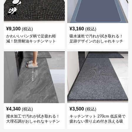
¥
9,100
¥
3,160
(税込)
(税込)
かわいいパンダ柄で足疲れ軽
吸水速乾で汚れが拭き取れる！
減！防滑耐油キッチンマット
足跡デザインのおしゃれキッチ
270cm拭ける
ンマット270cm
¥
4,340
¥
3,500
(税込)
(税込)
撥水加工で汚れが拭き取れる！
キッチンマット 270cm 低反発で
大理石調がおしゃれなキッチン
疲れない滑り止め付き洗える吸
マット
水速乾マット