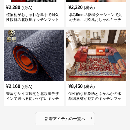
¥
2,280
¥
2,220
(税込)
(税込)
植物柄がおしゃれな厚手で耐久
厚み9mmの防音クッションで足
性抜群の北欧風キッチンマット
元快適、北欧風おしゃれキッチ
ンマット
¥
2,160
¥
8,450
(税込)
(税込)
豊富なサイズ展開と北欧風デザ
個性的な抽象柄とふかふかの水
インで選べる使いやすいキッチ
晶絨素材が魅力のキッチンマッ
ンマット
ト
›
新着アイテムの一覧へ