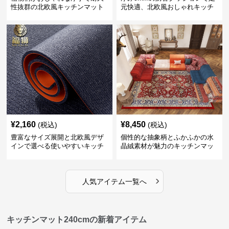
性抜群の北欧風キッチンマット
元快適、北欧風おしゃれキッチ
ンマット
¥
2,160
¥
8,450
(税込)
(税込)
豊富なサイズ展開と北欧風デザ
個性的な抽象柄とふかふかの水
インで選べる使いやすいキッチ
晶絨素材が魅力のキッチンマッ
ンマット
ト
›
人気アイテム一覧へ
キッチンマット240cmの新着アイテム