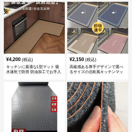
¥
4,200
¥
2,150
(税込)
(税込)
キッチンに最適なL型マット 吸
高級感ある厚手デザインで選べ
水速乾で防滑 防油加工でお手入
るサイズの北欧風キッチンマッ
れ楽々
ト