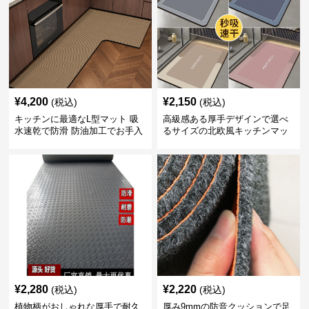
¥
4,200
¥
2,150
(税込)
(税込)
キッチンに最適なL型マット 吸
高級感ある厚手デザインで選べ
水速乾で防滑 防油加工でお手入
るサイズの北欧風キッチンマッ
れ楽々
ト
¥
2,280
¥
2,220
(税込)
(税込)
植物柄がおしゃれな厚手で耐久
厚み9mmの防音クッションで足