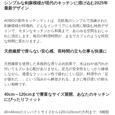
シンプルな剣麻模様が現代のキッチンに溶け込む2025年
最新デザイン
AOBOの新作キッチンマットは、北欧風のシンプルで洗練された
剣麻模様が特徴的。どんなインテリアにも自然に馴染む純色デザ
インで、モダンなキッチンから和風まで、あらゆる空間をおしゃ
れに演出します。毎日の料理時間が、まるでカフェのような特別
な時間に変わりますよ。
天然橡胶で滑らない安心感、長時間の立ち仕事も快適に
天然橡胶を使用した本格的な滑り止め効果で、水はねや油汚れが
付いてもズレる心配がありません。足元の安全性をしっかり確保
しながら、適度なクッション性で疲れにくい設計。料理中の「足
が疲れた…」という悩みから解放される、まさに毎日使いの頼も
しい相棒です。
40cm～120cmまで豊富なサイズ展開、あなたのキッチン
にぴったりフィット
40×40cmのコンパクトサイズから120×120cmの大判まで、8種類