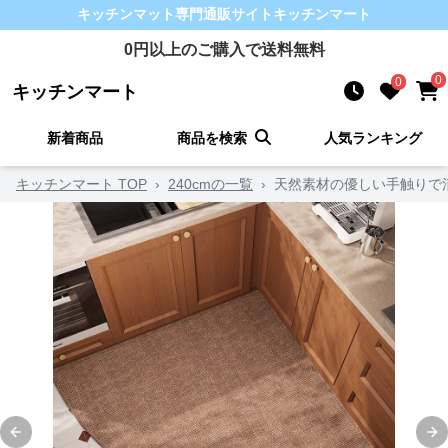
キッチンマット
専門通販サイト
キッチンマート
0
円以上のご購入で送料無料
0
0
キッチンマート
新着商品
商品を検索
人気ランキング
キッチンマート TOP
›
240cmの一覧
›
天然素材の優しい手触りで
Previous slide
Ne