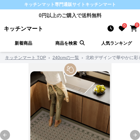
キッチンマット
専門通販サイト
キッチンマート
0
円以上のご購入で送料無料
0
0
キッチンマート
新着商品
商品を検索
人気ランキング
キッチンマート TOP
›
240cmの一覧
›
北欧デザインで華やかに彩
Previous slide
Ne