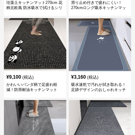
珪藻土キッチンマット270cm 花
滑り止め付きで疲れにくい！
柄北欧風 防水吸水で拭けるシリ
270cmロング吸水キッチンマッ
コン素材
ト
¥
9,100
¥
3,160
(税込)
(税込)
かわいいパンダ柄で足疲れ軽
吸水速乾で汚れが拭き取れる！
減！防滑耐油キッチンマット
足跡デザインのおしゃれキッチ
270cm拭ける
ンマット270cm