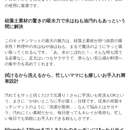
の使用に最適です。
硅藻土素材の驚きの吸水力で水はねも油汚れもあっという
間に解決
このキッチンマットの最大の魅力は、硅藻土素材が持つ抜群の吸
水性！料理中の水はねや油はねも、まるで魔法のようにサッと吸
い取ってくれるんです。「あ、水がこぼれた！」そんな時も慌て
る必要なし。足元はいつもサラサラで、滑らない安心感が料理へ
の集中力を高めてくれます。
拭けるから洗えるから、忙しいママにも嬉しいお手入れ簡
単設計
汚れてもサッと拭くだけで元通り！さらに手洗いも乾洗もOKとい
う、まさに「かゆいところに手が届く」仕様です。従来の布製キ
ッチンマットのように「洗濯が面倒…」なんて悩みとはサヨナ
ラ。汚れにくい素材だから、毎日使ってもキレイが長持ち。忙し
い毎日でも気軽にお手入れできる頼もしさです。
50cmから230cmまで！あなたのキッチンにぴったりサイ