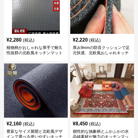
¥
2,280
¥
2,220
(税込)
(税込)
植物柄がおしゃれな厚手で耐久
厚み9mmの防音クッションで足
性抜群の北欧風キッチンマット
元快適、北欧風おしゃれキッチ
ンマット
¥
2,160
¥
8,450
(税込)
(税込)
豊富なサイズ展開と北欧風デザ
個性的な抽象柄とふかふかの水
インで選べる使いやすいキッチ
晶絨素材が魅力のキッチンマッ