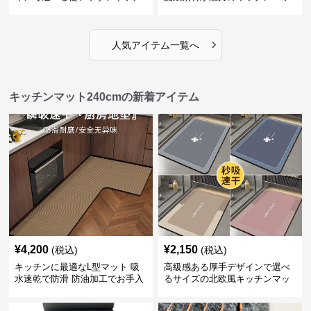
ンマット
ト
›
人気アイテム一覧へ
キッチンマット240cmの新着アイテム
¥
4,200
¥
2,150
(税込)
(税込)
キッチンに最適なL型マット 吸
高級感ある厚手デザインで選べ
水速乾で防滑 防油加工でお手入
るサイズの北欧風キッチンマッ
れ楽々
ト