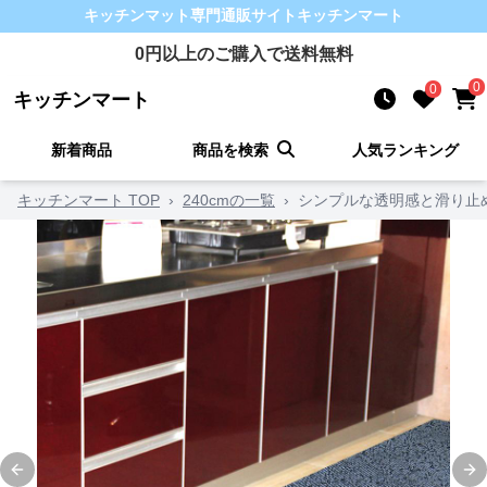
キッチンマット
専門通販サイト
キッチンマート
0
円以上のご購入で送料無料
0
0
キッチンマート
新着商品
商品を検索
人気ランキング
キッチンマート TOP
›
240cmの一覧
›
シンプルな透明感と滑り止
Previous slide
Ne