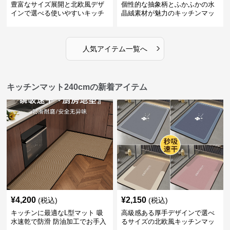
豊富なサイズ展開と北欧風デザ
個性的な抽象柄とふかふかの水
インで選べる使いやすいキッチ
晶絨素材が魅力のキッチンマッ
ンマット
ト
›
人気アイテム一覧へ
キッチンマット240cmの新着アイテム
¥
4,200
¥
2,150
(税込)
(税込)
キッチンに最適なL型マット 吸
高級感ある厚手デザインで選べ
水速乾で防滑 防油加工でお手入
るサイズの北欧風キッチンマッ