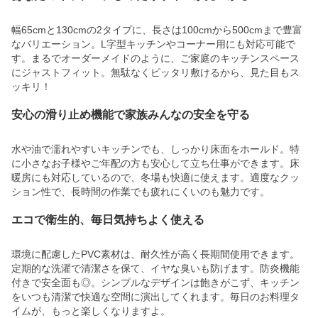
幅65cmと130cmの2タイプに、長さは100cmから500cmまで豊富
なバリエーション。L字型キッチンやコーナー用にも対応可能で
す。まるでオーダーメイドのように、ご家庭のキッチンスペース
にジャストフィット。無駄なくピッタリ敷けるから、見た目もス
ッキリ！
安心の滑り止め機能で家族みんなの安全を守る
水や油で濡れやすいキッチンでも、しっかり床面をホールド。特
に小さなお子様やご年配の方も安心して立ち仕事ができます。床
暖房にも対応しているので、冬場も快適に使えます。適度なクッ
ション性で、長時間の作業でも疲れにくいのも魅力です。
エコで衛生的、毎日気持ちよく使える
環境に配慮したPVC素材は、耐久性が高く長期間使用できます。
定期的な洗濯で清潔さを保て、イヤな臭いも防げます。防炎機能
付きで安全面も◎。シンプルなデザインは飽きがこず、キッチン
をいつも清潔で快適な空間に演出してくれます。毎日のお料理タ
イムが、もっと楽しくなりますよ。