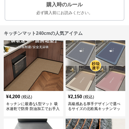
購入時のルール
必ず購入前にお読みください。
キッチンマット240cmの人気アイテム
¥
4,200
¥
2,150
(税込)
(税込)
キッチンに最適なL型マット 吸
高級感ある厚手デザインで選べ
水速乾で防滑 防油加工でお手入
るサイズの北欧風キッチンマッ
れ楽々
ト