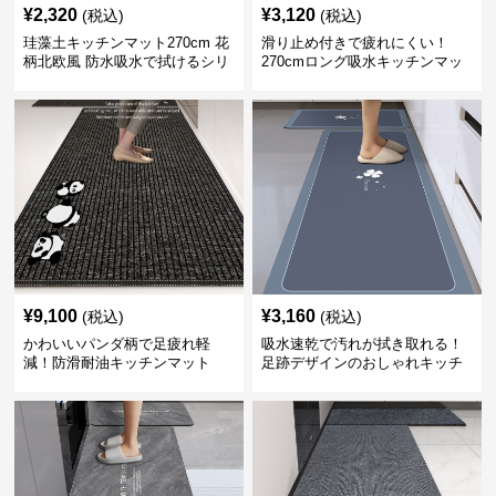
¥
2,320
¥
3,120
(税込)
(税込)
珪藻土キッチンマット270cm 花
滑り止め付きで疲れにくい！
柄北欧風 防水吸水で拭けるシリ
270cmロング吸水キッチンマッ
コン素材
ト
¥
9,100
¥
3,160
(税込)
(税込)
かわいいパンダ柄で足疲れ軽
吸水速乾で汚れが拭き取れる！
減！防滑耐油キッチンマット
足跡デザインのおしゃれキッチ
270cm拭ける
ンマット270cm