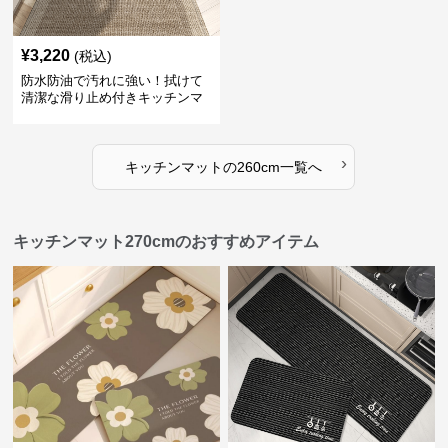
¥
3,220
(税込)
防水防油で汚れに強い！拭けて
清潔な滑り止め付きキッチンマ
ット
›
キッチンマット
の
260cm
一覧へ
キッチンマット270cmのおすすめアイテム