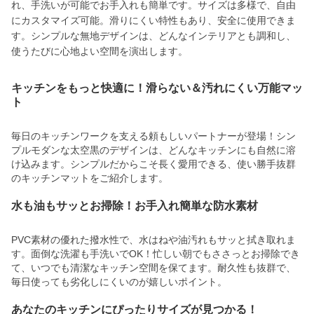
れ、手洗いが可能でお手入れも簡単です。サイズは多様で、自由
にカスタマイズ可能。滑りにくい特性もあり、安全に使用できま
す。シンプルな無地デザインは、どんなインテリアとも調和し、
使うたびに心地よい空間を演出します。
キッチンをもっと快適に！滑らない＆汚れにくい万能マッ
ト
毎日のキッチンワークを支える頼もしいパートナーが登場！シン
プルモダンな太空黒のデザインは、どんなキッチンにも自然に溶
け込みます。シンプルだからこそ長く愛用できる、使い勝手抜群
のキッチンマットをご紹介します。
水も油もサッとお掃除！お手入れ簡単な防水素材
PVC素材の優れた撥水性で、水はねや油汚れもサッと拭き取れま
す。面倒な洗濯も手洗いでOK！忙しい朝でもささっとお掃除でき
て、いつでも清潔なキッチン空間を保てます。耐久性も抜群で、
毎日使っても劣化しにくいのが嬉しいポイント。
あなたのキッチンにぴったりサイズが見つかる！