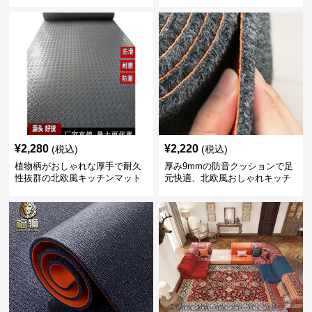
れ楽々
ト
¥
2,280
¥
2,220
(税込)
(税込)
植物柄がおしゃれな厚手で耐久
厚み9mmの防音クッションで足
性抜群の北欧風キッチンマット
元快適、北欧風おしゃれキッチ
ンマット