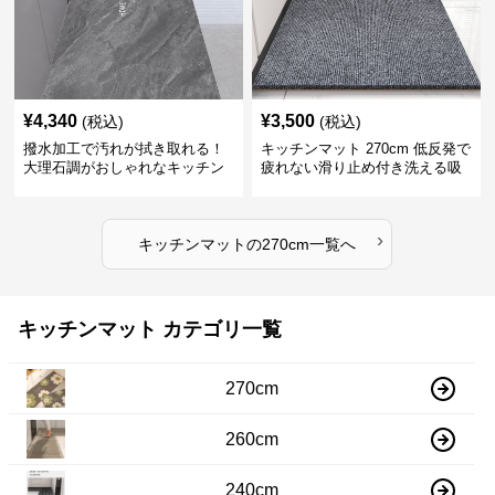
¥
4,340
¥
3,500
(税込)
(税込)
撥水加工で汚れが拭き取れる！
キッチンマット 270cm 低反発で
大理石調がおしゃれなキッチン
疲れない滑り止め付き洗える吸
マット
水速乾マット
›
キッチンマット
の
270cm
一覧へ
キッチンマット カテゴリ一覧
270cm
260cm
240cm