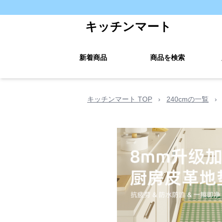
キッチンマート
新着商品
商品を検索
キッチンマート TOP
›
240cmの一覧
›