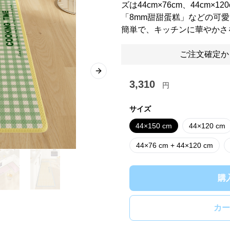
ズは44cm×76cm、44cm×1
「8mm甜甜蛋糕」などの可
簡単で、キッチンに華やかさ
ご注文確定か
Next slide
3,310
円
サイズ
44×150 cm
44×120 cm
44×76 cm + 44×120 cm
購
カー