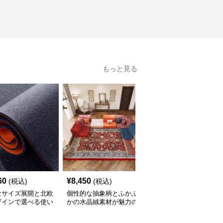
もっと見る
60
¥
8,450
¥
2,210
(税込)
(税込)
(税込)
なサイズ展開と北欧
個性的な抽象柄とふかふ
豊富なサイズと北欧風カ
ザインで選べる使い
かの水晶絨素材が魅力の
ラーでおしゃれに空間を
いキッチンマット
キッチンマット
彩るキッチンマット