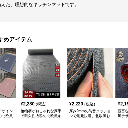
備えた、理想的なキッチンマットです。
すめアイテム
¥
2,280
¥
2,220
¥
2,1
(税込)
(税込)
デザイン
植物柄がおしゃれな厚手
厚み9mmの防音クッショ
豊富
の北欧風
で耐久性抜群の北欧風キ
ンで足元快適、北欧風お
風デ
ッチンマット
しゃれキッチンマット
やす