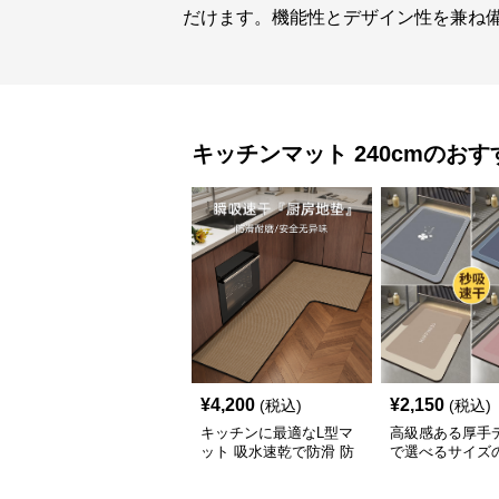
だけます。機能性とデザイン性を兼ね
キッチンマット
240cm
のおす
¥
4,200
¥
2,150
(税込)
(税込)
キッチンに最適なL型マ
高級感ある厚手
ット 吸水速乾で防滑 防
で選べるサイズ
油加工でお手入れ楽々
キッチンマット