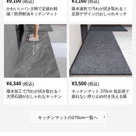
¥
9,100
¥
3,160
(税込)
(税込)
かわいいパンダ柄で足疲れ軽
吸水速乾で汚れが拭き取れる！
減！防滑耐油キッチンマット
足跡デザインのおしゃれキッチ
270cm拭ける
ンマット270cm
¥
4,340
¥
3,500
(税込)
(税込)
撥水加工で汚れが拭き取れる！
キッチンマット 270cm 低反発で
大理石調がおしゃれなキッチン
疲れない滑り止め付き洗える吸
マット
水速乾マット
›
キッチンマット
の
270cm
一覧へ