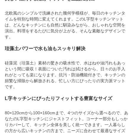
北欧風のシンプルで洗練された幾何学模様が、毎日のキッチンタ
イムを特別な時間に変えてくれます。このL字型キッチンマット
は、どんなキッチンにも自然に馴染みながら、おしゃれな空間を
演出。料理をするたびに気分が上がる、そんな素敵なデザインで
す。
珪藻土パワーで水も油もスッキリ解決
硅藻泥（珪藻土）素材の驚きの吸水性で、水はねや油汚れもあっ
という間に吸収！表面についた汚れは拭けるから、日々のお手入
れがとっても楽になります。抗污・防油機能付きで、キッチンの
頻繁な掃除から解放される、忙しい方にぴったりの実力派マット
です。
L字キッチンにぴったりフィットする豊富なサイズ
80×120cmから100×160cmまで、4つのサイズから選べるので、あ
なたのL字型キッチンにジャストフィット。コーナー部分もしっか
りカバーして、キッチン全体を美しく統一できます。一人暮らし
の方から広いキッチンの方まで、ニーズに合わせて最適なサイズ