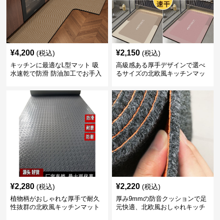
¥
4,200
¥
2,150
(税込)
(税込)
キッチンに最適なL型マット 吸
高級感ある厚手デザインで選べ
水速乾で防滑 防油加工でお手入
るサイズの北欧風キッチンマッ
れ楽々
ト
¥
2,280
¥
2,220
(税込)
(税込)
植物柄がおしゃれな厚手で耐久
厚み9mmの防音クッションで足
性抜群の北欧風キッチンマット
元快適、北欧風おしゃれキッチ
ンマット