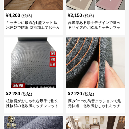
¥
4,200
¥
2,150
(税込)
(税込)
キッチンに最適なL型マット 吸
高級感ある厚手デザインで選べ
水速乾で防滑 防油加工でお手入
るサイズの北欧風キッチンマッ
れ楽々
ト
¥
2,280
¥
2,220
(税込)
(税込)
植物柄がおしゃれな厚手で耐久
厚み9mmの防音クッションで足
性抜群の北欧風キッチンマット
元快適、北欧風おしゃれキッチ
ンマット