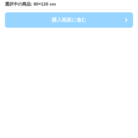
選択中の商品: 80×120 cm
選択中の商品: 80×120 cm
購入画面に進む
購入画面に進む
キッチンマート
について
会社概要
利用規約