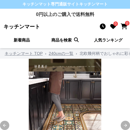
キッチンマット
専門通販サイト
キッチンマート
0
円以上のご購入で送料無料
0
0
キッチンマート
新着商品
商品を検索
人気ランキング
キッチンマート TOP
›
240cmの一覧
›
北欧幾何柄でおしゃれに彩
Previous slide
Ne