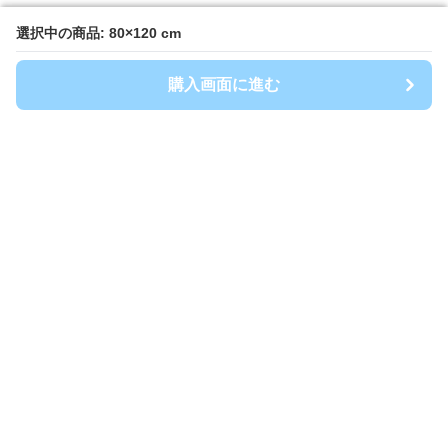
選択中の商品: 80×120 cm
選択中の商品: 80×120 cm
購入画面に進む
購入画面に進む
キッチンマート
について
会社概要
利用規約