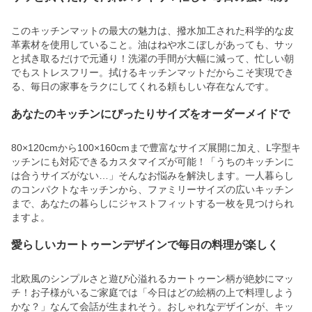
このキッチンマットの最大の魅力は、撥水加工された科学的な皮
革素材を使用していること。油はねや水こぼしがあっても、サッ
と拭き取るだけで元通り！洗濯の手間が大幅に減って、忙しい朝
でもストレスフリー。拭けるキッチンマットだからこそ実現でき
る、毎日の家事をラクにしてくれる頼もしい存在なんです。
あなたのキッチンにぴったりサイズをオーダーメイドで
80×120cmから100×160cmまで豊富なサイズ展開に加え、L字型キ
ッチンにも対応できるカスタマイズが可能！「うちのキッチンに
は合うサイズがない…」そんなお悩みを解決します。一人暮らし
のコンパクトなキッチンから、ファミリーサイズの広いキッチン
まで、あなたの暮らしにジャストフィットする一枚を見つけられ
ますよ。
愛らしいカートゥーンデザインで毎日の料理が楽しく
北欧風のシンプルさと遊び心溢れるカートゥーン柄が絶妙にマッ
チ！お子様がいるご家庭では「今日はどの絵柄の上で料理しよう
かな？」なんて会話が生まれそう。おしゃれなデザインが、キッ