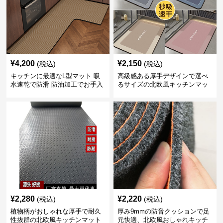
¥
4,200
¥
2,150
(税込)
(税込)
キッチンに最適なL型マット 吸
高級感ある厚手デザインで選べ
水速乾で防滑 防油加工でお手入
るサイズの北欧風キッチンマッ
れ楽々
ト
¥
2,280
¥
2,220
(税込)
(税込)
植物柄がおしゃれな厚手で耐久
厚み9mmの防音クッションで足
性抜群の北欧風キッチンマット
元快適、北欧風おしゃれキッチ