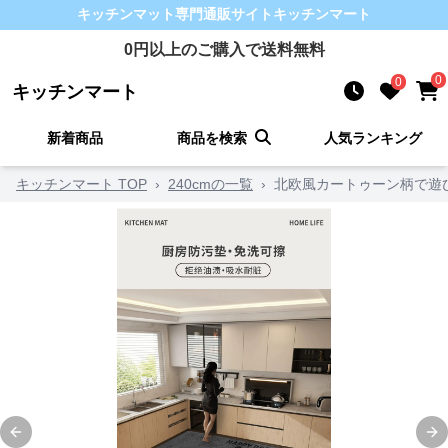
キッチンマット
専門通販サイト
キッチンマート
0
円以上のご購入で送料無料
0
0
キッチンマート
新着商品
商品を検索
人気ランキング
キッチンマート TOP
›
240cmの一覧
›
北欧風カートゥーン柄で遊
Previous slide
Ne