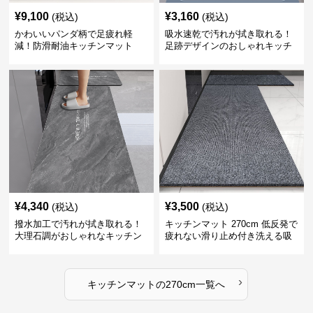
¥
9,100
¥
3,160
(税込)
(税込)
かわいいパンダ柄で足疲れ軽
吸水速乾で汚れが拭き取れる！
減！防滑耐油キッチンマット
足跡デザインのおしゃれキッチ
270cm拭ける
ンマット270cm
¥
4,340
¥
3,500
(税込)
(税込)
撥水加工で汚れが拭き取れる！
キッチンマット 270cm 低反発で
大理石調がおしゃれなキッチン
疲れない滑り止め付き洗える吸
マット
水速乾マット
›
キッチンマット
の
270cm
一覧へ