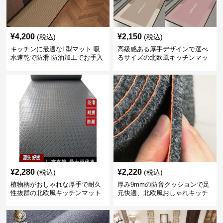
¥
4,200
¥
2,150
(税込)
(税込)
キッチンに最適なL型マット 吸
高級感ある厚手デザインで選べ
水速乾で防滑 防油加工でお手入
るサイズの北欧風キッチンマッ
れ楽々
ト
¥
2,280
¥
2,220
(税込)
(税込)
植物柄がおしゃれな厚手で耐久
厚み9mmの防音クッションで足
性抜群の北欧風キッチンマット
元快適、北欧風おしゃれキッチ
ンマット