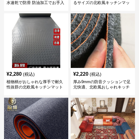
水速乾で防滑 防油加工でお手入
るサイズの北欧風キッチンマッ
れ楽々
ト
¥
2,280
¥
2,220
(税込)
(税込)
植物柄がおしゃれな厚手で耐久
厚み9mmの防音クッションで足
性抜群の北欧風キッチンマット
元快適、北欧風おしゃれキッチ
ンマット