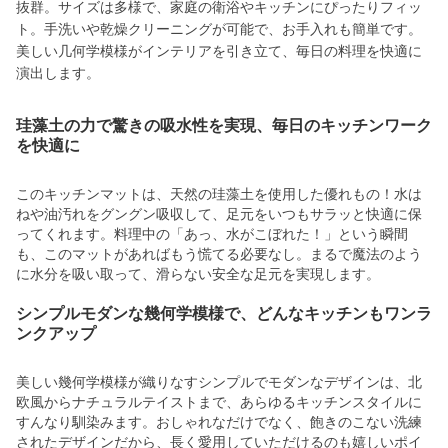
抜群。サイズは多様で、家庭の衛浴やキッチンにぴったりフィッ
ト。手洗いや乾燥クリーニングが可能で、お手入れも簡単です。
美しい几何学模様がインテリアを引き立て、毎日の料理を快適に
演出します。
珪藻土の力で驚きの吸水性を実現、毎日のキッチンワーク
を快適に
このキッチンマットは、天然の珪藻土を使用した優れもの！水は
ねや油汚れをグングン吸収して、足元をいつもサラッと快適に保
ってくれます。料理中の「あっ、水がこぼれた！」という瞬間
も、このマットがあればもう慌てる必要なし。まるで魔法のよう
に水分を吸い取って、滑らない安全な足元を実現します。
シンプルモダンな幾何学模様で、どんなキッチンもワンラ
ンクアップ
美しい幾何学模様が織りなすシンプルでモダンなデザインは、北
欧風からナチュラルテイストまで、あらゆるキッチンスタイルに
すんなり馴染みます。おしゃれなだけでなく、飽きのこない洗練
されたデザインだから、長く愛用していただけるのも嬉しいポイ