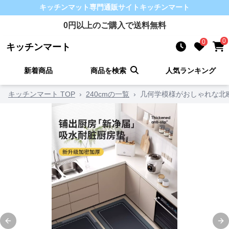
キッチンマット
専門通販サイト
キッチンマート
0
円以上のご購入で送料無料
0
0
キッチンマート
新着商品
商品を検索
人気ランキング
キッチンマート TOP
›
240cmの一覧
›
几何学模様がおしゃれな北
Previous slide
Ne