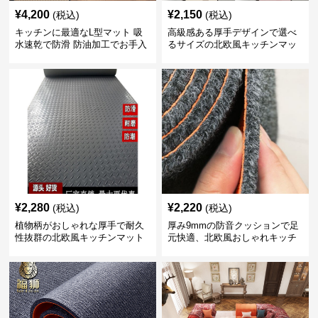
¥
4,200
¥
2,150
(税込)
(税込)
キッチンに最適なL型マット 吸
高級感ある厚手デザインで選べ
水速乾で防滑 防油加工でお手入
るサイズの北欧風キッチンマッ
れ楽々
ト
¥
2,280
¥
2,220
(税込)
(税込)
植物柄がおしゃれな厚手で耐久
厚み9mmの防音クッションで足
性抜群の北欧風キッチンマット
元快適、北欧風おしゃれキッチ
ンマット