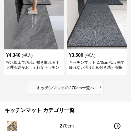
¥
4,340
¥
3,500
(税込)
(税込)
撥水加工で汚れが拭き取れる！
キッチンマット 270cm 低反発で
大理石調がおしゃれなキッチン
疲れない滑り止め付き洗える吸
マット
水速乾マット
›
キッチンマット
の
270cm
一覧へ
キッチンマット カテゴリ一覧
270cm