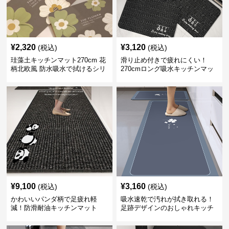
¥
2,320
¥
3,120
(税込)
(税込)
珪藻土キッチンマット270cm 花
滑り止め付きで疲れにくい！
柄北欧風 防水吸水で拭けるシリ
270cmロング吸水キッチンマッ
コン素材
ト
¥
9,100
¥
3,160
(税込)
(税込)
かわいいパンダ柄で足疲れ軽
吸水速乾で汚れが拭き取れる！
減！防滑耐油キッチンマット
足跡デザインのおしゃれキッチ
270cm拭ける
ンマット270cm