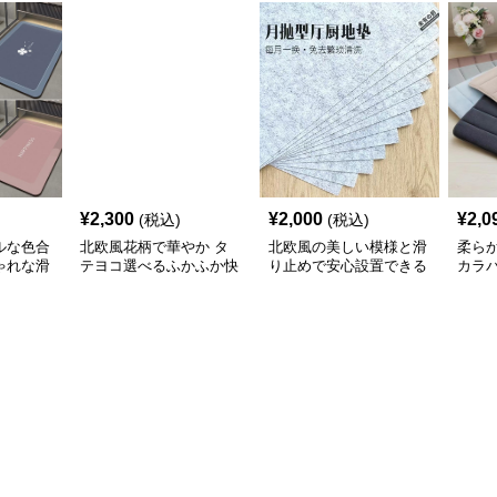
¥
2,300
¥
2,000
¥
2,0
(税込)
(税込)
ルな色合
北欧風花柄で華やか タ
北欧風の美しい模様と滑
柔ら
ゃれな滑
テヨコ選べるふかふか快
り止めで安心設置できる
カラ
マット
適キッチンマット
キッチンマット
ッチ