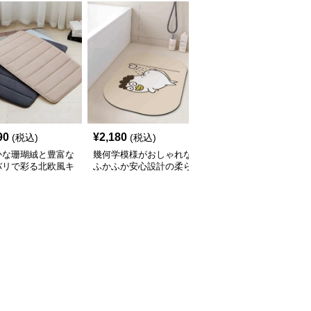
90
¥
2,180
¥
2,150
(税込)
(税込)
(税込)
かな珊瑚絨と豊富な
幾何学模様がおしゃれな
透明素材で床に馴染む洗
バリで彩る北欧風キ
ふかふか安心設計の柔ら
練されたデザインの防滑
ンマット
かいキッチンマット
キッチンマット