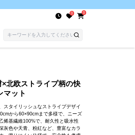
0
0
材×北欧ストライプ柄の快
ンマット
、スタイリッシュなストライプデザイ
0cmから60×90cmまで多様で、ニーズ
乙烯基繊維100%で、耐久性と吸水性
深灰色や天青、粉紅など、豊富なカラ