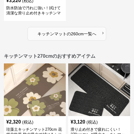
¥
3,220
(税込)
防水防油で汚れに強い！拭けて
清潔な滑り止め付きキッチンマ
ット
›
キッチンマット
の
260cm
一覧へ
キッチンマット270cmのおすすめアイテム
¥
2,320
¥
3,120
(税込)
(税込)
珪藻土キッチンマット270cm 花
滑り止め付きで疲れにくい！