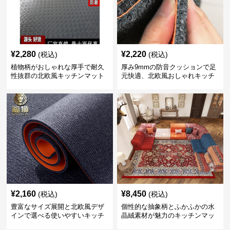
¥
2,280
¥
2,220
(税込)
(税込)
植物柄がおしゃれな厚手で耐久
厚み9mmの防音クッションで足
性抜群の北欧風キッチンマット
元快適、北欧風おしゃれキッチ
ンマット
¥
2,160
¥
8,450
(税込)
(税込)
豊富なサイズ展開と北欧風デザ
個性的な抽象柄とふかふかの水
インで選べる使いやすいキッチ
晶絨素材が魅力のキッチンマッ
ンマット
ト