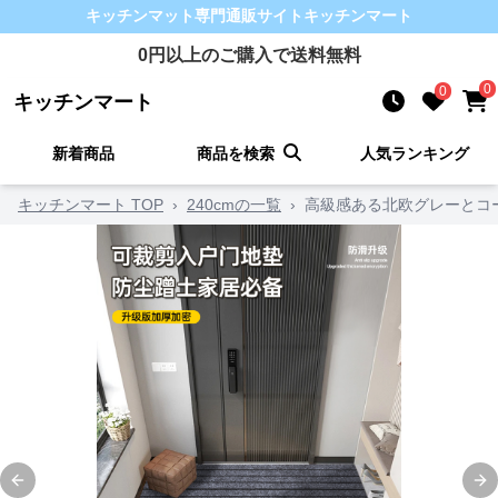
キッチンマット
専門通販サイト
キッチンマート
0
円以上のご購入で送料無料
0
0
キッチンマート
新着商品
商品を検索
人気ランキング
キッチンマート TOP
›
240cmの一覧
›
高級感ある北欧グレーとコ
Previous slide
Ne