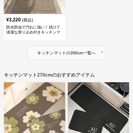
¥
3,220
(税込)
防水防油で汚れに強い！拭けて
清潔な滑り止め付きキッチンマ
ット
›
キッチンマット
の
260cm
一覧へ
キッチンマット270cmのおすすめアイテム