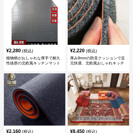
¥
2,280
¥
2,220
(税込)
(税込)
植物柄がおしゃれな厚手で耐久
厚み9mmの防音クッションで足
性抜群の北欧風キッチンマット
元快適、北欧風おしゃれキッチ
ンマット
¥
2,160
¥
8,450
(税込)
(税込)