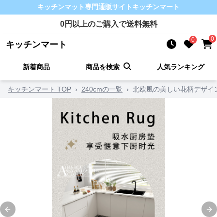
キッチンマット
専門通販サイト
キッチンマート
0
円以上のご購入で送料無料
0
0
キッチンマート
新着商品
商品を検索
人気ランキング
キッチンマート TOP
›
240cmの一覧
›
北欧風の美しい花柄デザイ
Previous slide
Ne