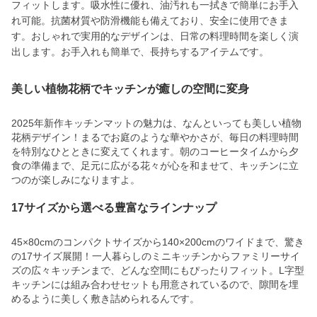
フィットします。吸水性に優れ、油汚れも一拭きで簡単にお手入
れ可能。抗菌材質や防滑機能も備えており、安全に使用できま
す。おしゃれで実用的なデザインは、日常の料理時間を楽しく演
出します。お手入れも簡単で、長持ちするアイテムです。
美しい植物花柄でキッチンが癒しの空間に変身
2025年新作キッチンマットの魅力は、なんといっても美しい植物
花柄デザイン！まるでお庭のような華やかさが、毎日の料理時間
を特別なひとときに変えてくれます。朝のコーヒータイムから夕
食の準備まで、足元に広がる花々が心を和ませて、キッチンに立
つのが楽しみになりますよ。
17サイズから選べる豊富なラインナップ
45×80cmのコンパクトサイズから140×200cmのワイドまで、驚き
の17サイズ展開！一人暮らしのミニキッチンからファミリーサイ
ズの広々キッチンまで、どんな空間にもぴったりフィット。L字型
キッチンには組み合わせセットも用意されているので、隙間を埋
めるように美しく敷き詰められるんです。