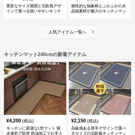
豊富なサイズ展開と北欧風デザ
個性的な抽象柄とふかふかの水
インで選べる使いやすいキッチ
晶絨素材が魅力のキッチンマッ
ンマット
ト
›
人気アイテム一覧へ
キッチンマット240cmの新着アイテム
¥
4,200
¥
2,150
(税込)
(税込)
キッチンに最適なL型マット 吸
高級感ある厚手デザインで選べ
水速乾で防滑 防油加工でお手入
るサイズの北欧風キッチンマッ