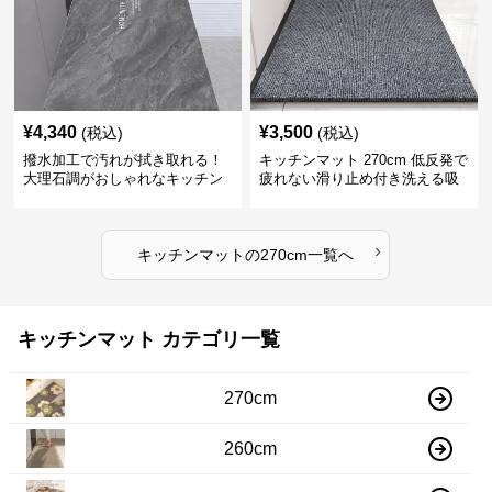
¥
4,340
¥
3,500
(税込)
(税込)
撥水加工で汚れが拭き取れる！
キッチンマット 270cm 低反発で
大理石調がおしゃれなキッチン
疲れない滑り止め付き洗える吸
マット
水速乾マット
›
キッチンマット
の
270cm
一覧へ
キッチンマット カテゴリ一覧
270cm
260cm