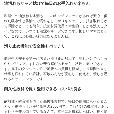
油汚れもサッと拭けて毎日のお手入れが楽ちん
料理中の油はねや水滴も、このキッチンマットがあれば安心！優
れた吸水性と防油性で汚れをしっかりキャッチし、拭き取れるか
ら掃除がとっても簡単。抗菌材質使用で衛生的、しかも洗えるタ
イプなので、いつでも清潔をキープできます。忙しいママにとっ
て、これほど心強い味方はありませんね。
滑り止め機能で安全性もバッチリ
調理中の安全を第一に考えた滑り止め加工で、濡れた足でもしっ
かりグリップ。ずれない安心感があるから、料理に集中できま
す。厚手のクッション性で足腰への負担も軽減し、長時間の立ち
仕事も疲れにくい設計。家族みんなが安心して使える、優しさ溢
れるキッチンマットです。
耐久性抜群で長く愛用できるコスパの良さ
耐熱性・防音性も備えた高機能素材で、毎日の使用にもへたるこ
となく長持ち！お手頃価格の2880円で、これだけの機能性とおし
ゃれさを兼ね備えているなんて、本当にお得感いっぱい。長く愛