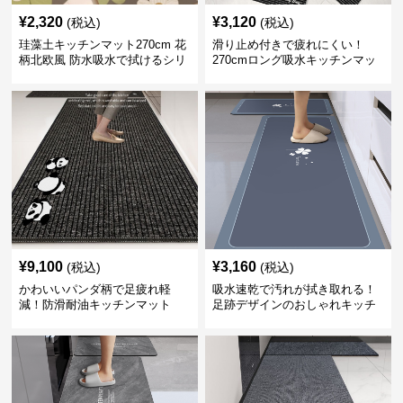
¥
2,320
¥
3,120
(税込)
(税込)
珪藻土キッチンマット270cm 花
滑り止め付きで疲れにくい！
柄北欧風 防水吸水で拭けるシリ
270cmロング吸水キッチンマッ
コン素材
ト
¥
9,100
¥
3,160
(税込)
(税込)
かわいいパンダ柄で足疲れ軽
吸水速乾で汚れが拭き取れる！
減！防滑耐油キッチンマット
足跡デザインのおしゃれキッチ
270cm拭ける
ンマット270cm