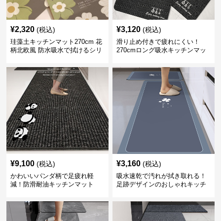
¥
2,320
¥
3,120
(税込)
(税込)
珪藻土キッチンマット270cm 花
滑り止め付きで疲れにくい！
柄北欧風 防水吸水で拭けるシリ
270cmロング吸水キッチンマッ
コン素材
ト
¥
9,100
¥
3,160
(税込)
(税込)
かわいいパンダ柄で足疲れ軽
吸水速乾で汚れが拭き取れる！
減！防滑耐油キッチンマット
足跡デザインのおしゃれキッチ
270cm拭ける
ンマット270cm