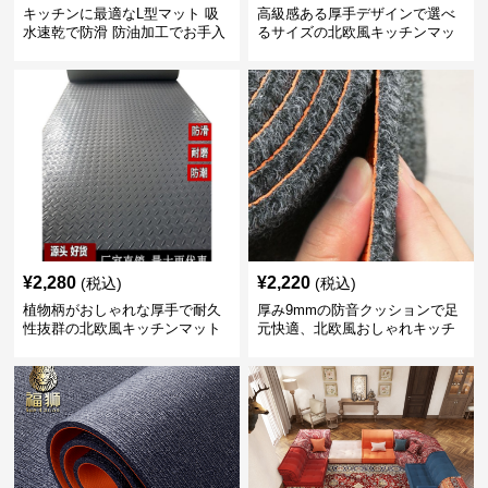
キッチンに最適なL型マット 吸
高級感ある厚手デザインで選べ
水速乾で防滑 防油加工でお手入
るサイズの北欧風キッチンマッ
れ楽々
ト
¥
2,280
¥
2,220
(税込)
(税込)
植物柄がおしゃれな厚手で耐久
厚み9mmの防音クッションで足
性抜群の北欧風キッチンマット
元快適、北欧風おしゃれキッチ
ンマット