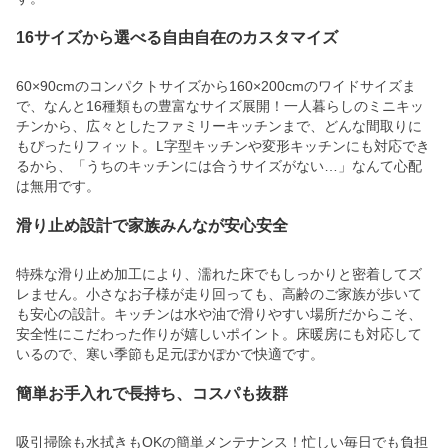
16サイズから選べる自由自在のカスタマイズ
60×90cmのコンパクトサイズから160×200cmのワイドサイズま
で、なんと16種類もの豊富なサイズ展開！一人暮らしのミニキッ
チンから、広々としたファミリーキッチンまで、どんな間取りに
もぴったりフィット。L字型キッチンや変形キッチンにも対応でき
るから、「うちのキッチンには合うサイズがない…」なんて心配
は無用です。
滑り止め設計で家族みんなが安心安全
特殊な滑り止め加工により、濡れた床でもしっかりと密着してズ
レません。小さなお子様が走り回っても、高齢のご家族が歩いて
も安心の設計。キッチンは水や油で滑りやすい場所だからこそ、
安全性にこだわった作りが嬉しいポイント。床暖房にも対応して
いるので、寒い季節も足元ぽかぽかで快適です。
簡単お手入れで長持ち、コスパも抜群
吸引掃除も水拭きもOKの簡単メンテナンス！忙しい毎日でも負担