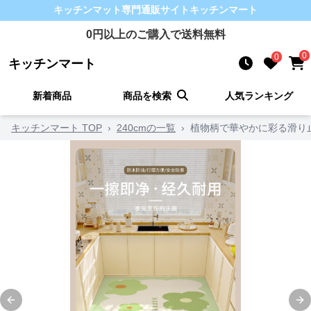
キッチンマット
専門通販サイト
キッチンマート
0
円以上のご購入で送料無料
0
0
キッチンマート
新着商品
商品を検索
人気ランキング
キッチンマート TOP
›
240cmの一覧
›
植物柄で華やかに彩る滑り
Previous slide
Ne