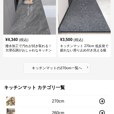
¥
4,340
¥
3,500
(税込)
(税込)
撥水加工で汚れが拭き取れる！
キッチンマット 270cm 低反発で
大理石調がおしゃれなキッチン
疲れない滑り止め付き洗える吸
マット
水速乾マット
›
キッチンマット
の
270cm
一覧へ
キッチンマット カテゴリ一覧
270cm
260cm