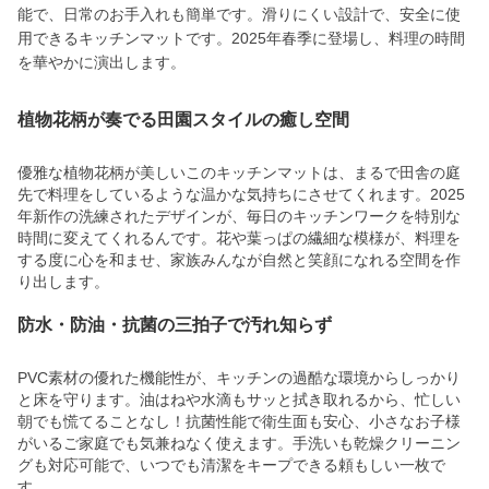
能で、日常のお手入れも簡単です。滑りにくい設計で、安全に使
用できるキッチンマットです。2025年春季に登場し、料理の時間
を華やかに演出します。
植物花柄が奏でる田園スタイルの癒し空間
優雅な植物花柄が美しいこのキッチンマットは、まるで田舎の庭
先で料理をしているような温かな気持ちにさせてくれます。2025
年新作の洗練されたデザインが、毎日のキッチンワークを特別な
時間に変えてくれるんです。花や葉っぱの繊細な模様が、料理を
する度に心を和ませ、家族みんなが自然と笑顔になれる空間を作
り出します。
防水・防油・抗菌の三拍子で汚れ知らず
PVC素材の優れた機能性が、キッチンの過酷な環境からしっかり
と床を守ります。油はねや水滴もサッと拭き取れるから、忙しい
朝でも慌てることなし！抗菌性能で衛生面も安心、小さなお子様
がいるご家庭でも気兼ねなく使えます。手洗いも乾燥クリーニン
グも対応可能で、いつでも清潔をキープできる頼もしい一枚で
す。