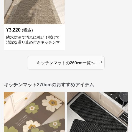
¥
3,220
(税込)
防水防油で汚れに強い！拭けて
清潔な滑り止め付きキッチンマ
ット
›
キッチンマット
の
260cm
一覧へ
キッチンマット270cmのおすすめアイテム