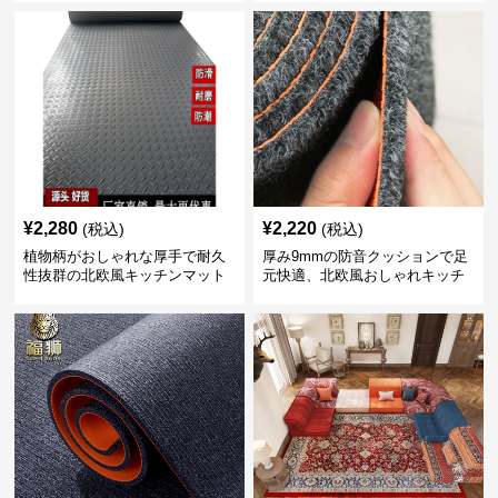
¥
2,280
¥
2,220
(税込)
(税込)
植物柄がおしゃれな厚手で耐久
厚み9mmの防音クッションで足
性抜群の北欧風キッチンマット
元快適、北欧風おしゃれキッチ
ンマット