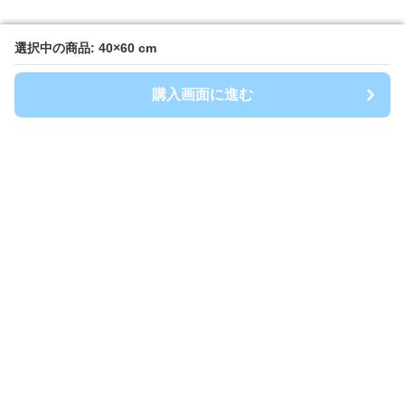
選択中の商品: 40×60 cm
選択中の商品: 40×60 cm
購入画面に進む
購入画面に進む
キッチンマート
について
会社概要