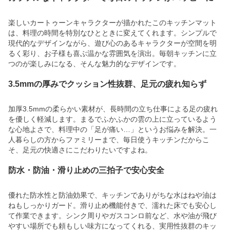
楽しいカートゥーンキャラクターが描かれたこのキッチンマット
は、料理の時間を特別なひとときに変えてくれます。シンプルで
現代的なデザインながら、遊び心のあるキャラクターが空間を明
るく彩り、お子様も喜ぶ温かな雰囲気を演出。毎朝キッチンに立
つのが楽しみになる、そんな魅力的なデザインです。
3.5mmの厚みでクッション性抜群、足元の疲れ知らず
加厚3.5mmの柔らかい素材が、長時間の立ち仕事による足の疲れ
を優しく軽減します。まるでふかふかの雲の上に立っているよう
な心地よさで、料理中の「足が痛い…」というお悩みを解決。一
人暮らしの方からファミリーまで、毎日使うキッチンだからこ
そ、足元の快適さにこだわりたいですよね。
防水・防油・滑り止めの三拍子で安心安全
優れた防水性と防油効果で、キッチンでありがちな水はねや油は
ねもしっかりガード。滑り止め機能付きで、濡れた床でも安心し
て作業できます。シンク周りやガスコンロ前など、水や油が飛び
やすい場所でも頼もしい味方になってくれる、実用性抜群のキッ