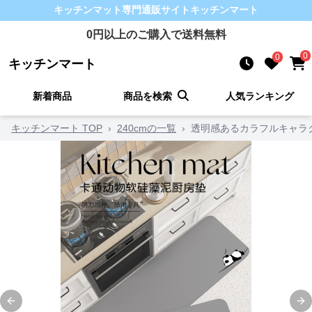
キッチンマット
専門通販サイト
キッチンマート
0
円以上のご購入で送料無料
0
0
キッチンマート
新着商品
商品を検索
人気ランキング
キッチンマート TOP
›
240cmの一覧
›
透明感あるカラフルキャラ
Previous slide
Ne