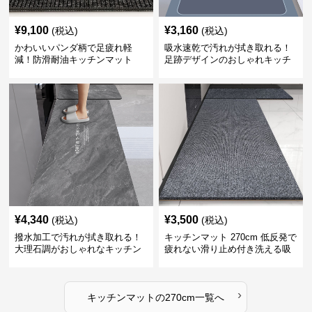
¥
9,100
¥
3,160
(税込)
(税込)
かわいいパンダ柄で足疲れ軽
吸水速乾で汚れが拭き取れる！
減！防滑耐油キッチンマット
足跡デザインのおしゃれキッチ
270cm拭ける
ンマット270cm
¥
4,340
¥
3,500
(税込)
(税込)
撥水加工で汚れが拭き取れる！
キッチンマット 270cm 低反発で
大理石調がおしゃれなキッチン
疲れない滑り止め付き洗える吸
マット
水速乾マット
›
キッチンマット
の
270cm
一覧へ