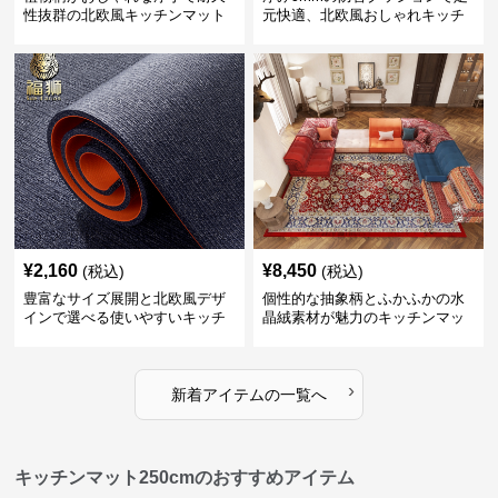
性抜群の北欧風キッチンマット
元快適、北欧風おしゃれキッチ
ンマット
¥
2,160
¥
8,450
(税込)
(税込)
豊富なサイズ展開と北欧風デザ
個性的な抽象柄とふかふかの水
インで選べる使いやすいキッチ
晶絨素材が魅力のキッチンマッ
ンマット
ト
›
新着アイテムの一覧へ
キッチンマット250cmのおすすめアイテム