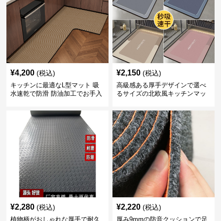
¥
4,200
¥
2,150
(税込)
(税込)
キッチンに最適なL型マット 吸
高級感ある厚手デザインで選べ
水速乾で防滑 防油加工でお手入
るサイズの北欧風キッチンマッ
れ楽々
ト
¥
2,280
¥
2,220
(税込)
(税込)
植物柄がおしゃれな厚手で耐久
厚み9mmの防音クッションで足