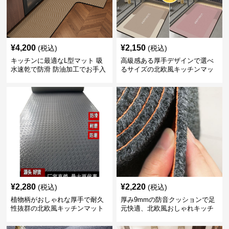
¥
4,200
¥
2,150
(税込)
(税込)
キッチンに最適なL型マット 吸
高級感ある厚手デザインで選べ
水速乾で防滑 防油加工でお手入
るサイズの北欧風キッチンマッ
れ楽々
ト
¥
2,280
¥
2,220
(税込)
(税込)
植物柄がおしゃれな厚手で耐久
厚み9mmの防音クッションで足
性抜群の北欧風キッチンマット
元快適、北欧風おしゃれキッチ
ンマット