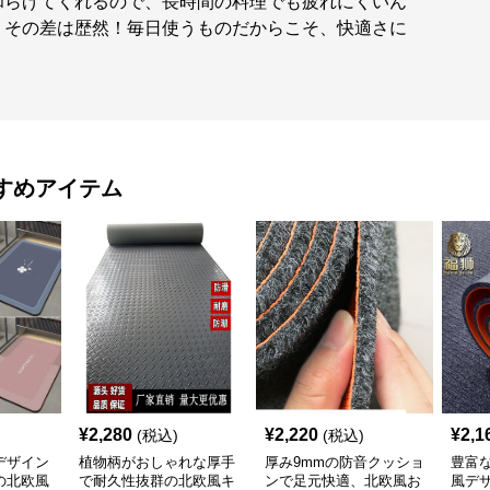
和らげてくれるので、長時間の料理でも疲れにくいん
、その差は歴然！毎日使うものだからこそ、快適さに
すめアイテム
¥
2,280
¥
2,220
¥
2,1
(税込)
(税込)
デザイン
植物柄がおしゃれな厚手
厚み9mmの防音クッショ
豊富
の北欧風
で耐久性抜群の北欧風キ
ンで足元快適、北欧風お
風デ