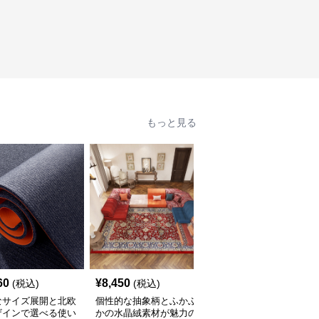
もっと見る
60
¥
8,450
¥
2,210
(税込)
(税込)
(税込)
なサイズ展開と北欧
個性的な抽象柄とふかふ
豊富なサイズと北欧風カ
ザインで選べる使い
かの水晶絨素材が魅力の
ラーでおしゃれに空間を