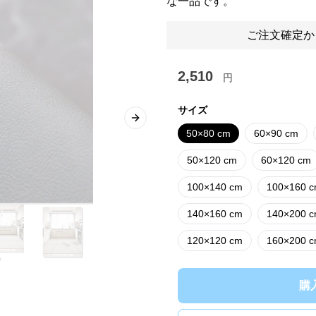
な一品です。
ご注文確定か
2,510
円
サイズ
Next slide
50×80 cm
60×90 cm
50×120 cm
60×120 cm
100×140 cm
100×160 
140×160 cm
140×200 
120×120 cm
160×200 
購