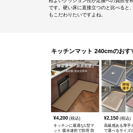
程よいクッション性が足腰への負担を
です。硬い床に直接立つのと比べると
もこだわりたいですよね。
キッチンマット
240cm
のおす
¥
4,200
¥
2,150
(税込)
(税込)
キッチンに最適なL型マ
高級感ある厚手
ット 吸水速乾で防滑 防
で選べるサイズ