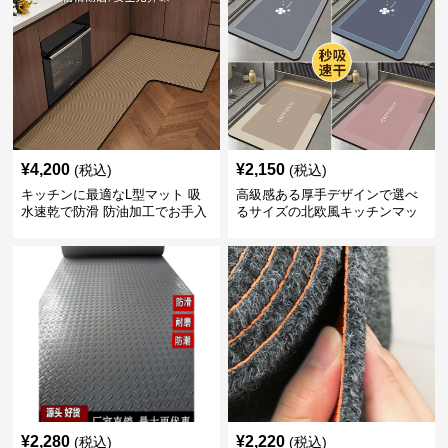
¥
4,200
¥
2,150
(税込)
(税込)
キッチンに最適なL型マット 吸
高級感ある厚手デザインで選べ
水速乾で防滑 防油加工でお手入
るサイズの北欧風キッチンマッ
れ楽々
ト
¥
2,280
¥
2,220
(税込)
(税込)