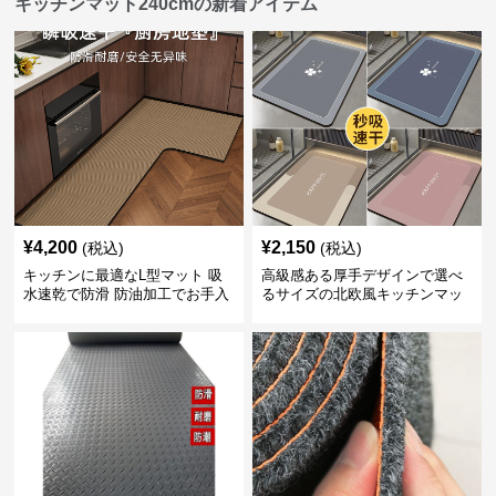
キッチンマット240cmの新着アイテム
¥
4,200
¥
2,150
(税込)
(税込)
キッチンに最適なL型マット 吸
高級感ある厚手デザインで選べ
水速乾で防滑 防油加工でお手入
るサイズの北欧風キッチンマッ
れ楽々
ト