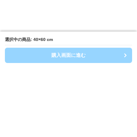
選択中の商品: 40×60 cm
選択中の商品: 40×60 cm
購入画面に進む
購入画面に進む
キッチンマート
について