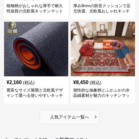
植物柄がおしゃれな厚手で耐久
厚み9mmの防音クッションで足
性抜群の北欧風キッチンマット
元快適、北欧風おしゃれキッチ
ンマット
¥
2,160
¥
8,450
(税込)
(税込)
豊富なサイズ展開と北欧風デザ
個性的な抽象柄とふかふかの水
インで選べる使いやすいキッチ
晶絨素材が魅力のキッチンマッ
ンマット
ト
›
人気アイテム一覧へ