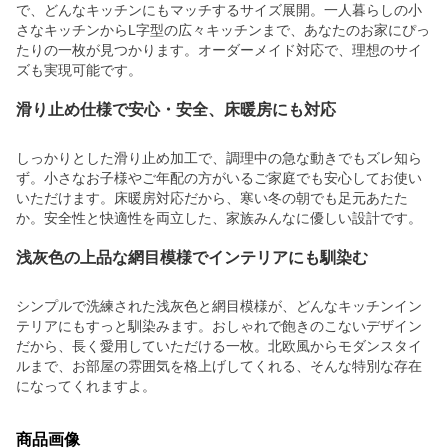
で、どんなキッチンにもマッチするサイズ展開。一人暮らしの小
さなキッチンからL字型の広々キッチンまで、あなたのお家にぴっ
たりの一枚が見つかります。オーダーメイド対応で、理想のサイ
ズも実現可能です。
滑り止め仕様で安心・安全、床暖房にも対応
しっかりとした滑り止め加工で、調理中の急な動きでもズレ知ら
ず。小さなお子様やご年配の方がいるご家庭でも安心してお使い
いただけます。床暖房対応だから、寒い冬の朝でも足元あたた
か。安全性と快適性を両立した、家族みんなに優しい設計です。
浅灰色の上品な網目模様でインテリアにも馴染む
シンプルで洗練された浅灰色と網目模様が、どんなキッチンイン
テリアにもすっと馴染みます。おしゃれで飽きのこないデザイン
だから、長く愛用していただける一枚。北欧風からモダンスタイ
ルまで、お部屋の雰囲気を格上げしてくれる、そんな特別な存在
になってくれますよ。
商品画像