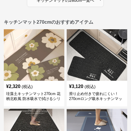
キッチンマット
の
260cm
一覧へ
キッチンマット270cmのおすすめアイテム
¥
2,320
¥
3,120
(税込)
(税込)
珪藻土キッチンマット270cm 花
滑り止め付きで疲れにくい！
柄北欧風 防水吸水で拭けるシリ
270cmロング吸水キッチンマッ
コン素材
ト