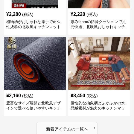
¥
2,280
¥
2,220
(税込)
(税込)
植物柄がおしゃれな厚手で耐久
厚み9mmの防音クッションで足
性抜群の北欧風キッチンマット
元快適、北欧風おしゃれキッチ
ンマット
¥
2,160
¥
8,450
(税込)
(税込)
豊富なサイズ展開と北欧風デザ
個性的な抽象柄とふかふかの水
インで選べる使いやすいキッチ
晶絨素材が魅力のキッチンマッ
ンマット
ト
›
新着アイテムの一覧へ