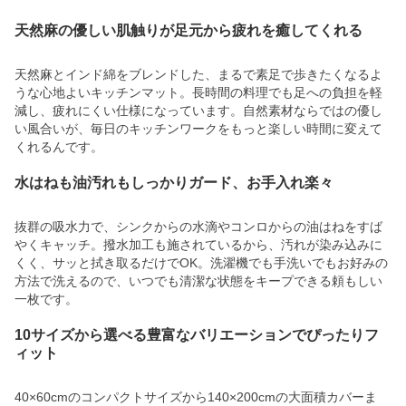
天然麻の優しい肌触りが足元から疲れを癒してくれる
天然麻とインド綿をブレンドした、まるで素足で歩きたくなるよ
うな心地よいキッチンマット。長時間の料理でも足への負担を軽
減し、疲れにくい仕様になっています。自然素材ならではの優し
い風合いが、毎日のキッチンワークをもっと楽しい時間に変えて
くれるんです。
水はねも油汚れもしっかりガード、お手入れ楽々
抜群の吸水力で、シンクからの水滴やコンロからの油はねをすば
やくキャッチ。撥水加工も施されているから、汚れが染み込みに
くく、サッと拭き取るだけでOK。洗濯機でも手洗いでもお好みの
方法で洗えるので、いつでも清潔な状態をキープできる頼もしい
一枚です。
10サイズから選べる豊富なバリエーションでぴったりフ
ィット
40×60cmのコンパクトサイズから140×200cmの大面積カバーま