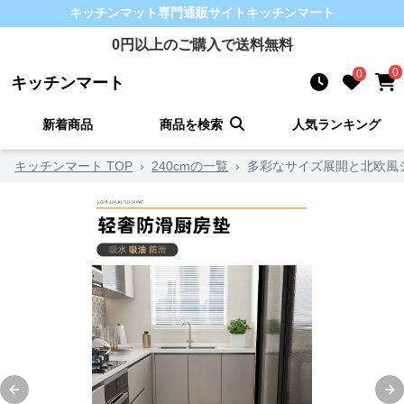
キッチンマット
専門通販サイト
キッチンマート
0
円以上のご購入で送料無料
0
0
キッチンマート
新着商品
商品を検索
人気ランキング
キッチンマート TOP
›
240cmの一覧
›
多彩なサイズ展開と北欧風
Previous slide
Ne