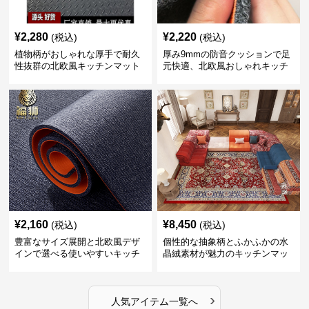
¥
2,280
¥
2,220
(税込)
(税込)
植物柄がおしゃれな厚手で耐久
厚み9mmの防音クッションで足
性抜群の北欧風キッチンマット
元快適、北欧風おしゃれキッチ
ンマット
¥
2,160
¥
8,450
(税込)
(税込)
豊富なサイズ展開と北欧風デザ
個性的な抽象柄とふかふかの水
インで選べる使いやすいキッチ
晶絨素材が魅力のキッチンマッ
ンマット
ト
›
人気アイテム一覧へ