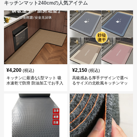
キッチンマット240cmの人気アイテム
¥
4,200
¥
2,150
(税込)
(税込)
キッチンに最適なL型マット 吸
高級感ある厚手デザインで選べ
水速乾で防滑 防油加工でお手入
るサイズの北欧風キッチンマッ
れ楽々
ト