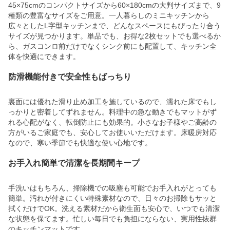
45×75cmのコンパクトサイズから60×180cmの大判サイズまで、9
種類の豊富なサイズをご用意。一人暮らしのミニキッチンから
広々としたL字型キッチンまで、どんなスペースにもぴったり合う
サイズが見つかります。単品でも、お得な2枚セットでも選べるか
ら、ガスコンロ前だけでなくシンク前にも配置して、キッチン全
体を快適にできます。
防滑機能付きで安全性もばっちり
裏面には優れた滑り止め加工を施しているので、濡れた床でもし
っかりと密着してずれません。料理中の急な動きでもマットがず
れる心配がなく、転倒防止にも効果的。小さなお子様やご高齢の
方がいるご家庭でも、安心してお使いいただけます。床暖房対応
なので、寒い季節でも快適な使い心地です。
お手入れ簡単で清潔を長期間キープ
手洗いはもちろん、掃除機での吸塵も可能でお手入れがとっても
簡単。汚れが付きにくい特殊素材なので、日々のお掃除もサッと
拭くだけでOK。洗える素材だから衛生面も安心で、いつでも清潔
な状態を保てます。忙しい毎日でも負担にならない、実用性抜群
のキッチンマットです。