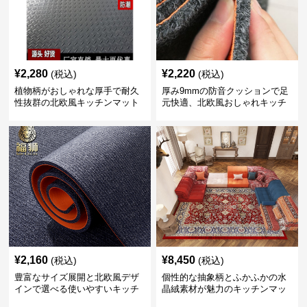
¥
2,280
¥
2,220
(税込)
(税込)
植物柄がおしゃれな厚手で耐久
厚み9mmの防音クッションで足
性抜群の北欧風キッチンマット
元快適、北欧風おしゃれキッチ
ンマット
¥
2,160
¥
8,450
(税込)
(税込)
豊富なサイズ展開と北欧風デザ
個性的な抽象柄とふかふかの水
インで選べる使いやすいキッチ
晶絨素材が魅力のキッチンマッ
ンマット
ト