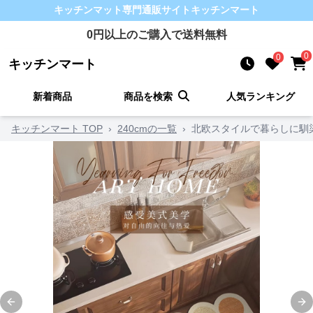
キッチンマット
専門通販サイト
キッチンマート
0
円以上のご購入で送料無料
0
0
キッチンマート
新着商品
商品を検索
人気ランキング
キッチンマート TOP
›
240cmの一覧
›
北欧スタイルで暮らしに馴
Previous slide
Ne