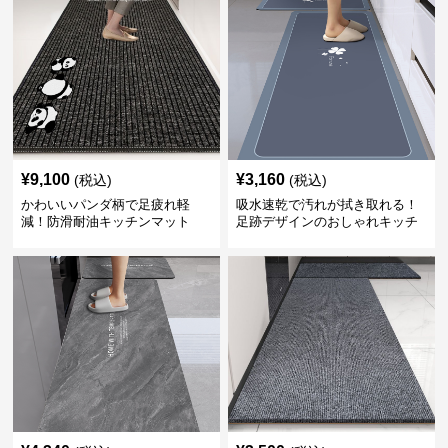
¥
9,100
¥
3,160
(税込)
(税込)
かわいいパンダ柄で足疲れ軽
吸水速乾で汚れが拭き取れる！
減！防滑耐油キッチンマット
足跡デザインのおしゃれキッチ
270cm拭ける
ンマット270cm