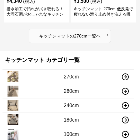
¥
4,340
¥
3,500
(税込)
(税込)
撥水加工で汚れが拭き取れる！
キッチンマット 270cm 低反発で
大理石調がおしゃれなキッチン
疲れない滑り止め付き洗える吸
マット
水速乾マット
›
キッチンマット
の
270cm
一覧へ
キッチンマット カテゴリ一覧
270cm
260cm
240cm
180cm
100cm