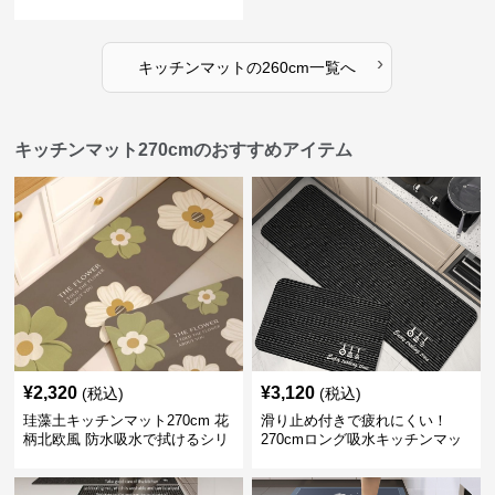
ット
›
キッチンマット
の
260cm
一覧へ
キッチンマット270cmのおすすめアイテム
¥
2,320
¥
3,120
(税込)
(税込)
珪藻土キッチンマット270cm 花
滑り止め付きで疲れにくい！
柄北欧風 防水吸水で拭けるシリ
270cmロング吸水キッチンマッ
コン素材
ト