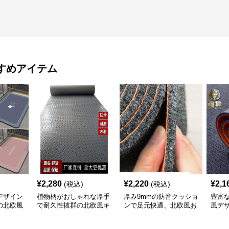
すめアイテム
¥
2,280
¥
2,220
¥
2,1
(税込)
(税込)
デザイン
植物柄がおしゃれな厚手
厚み9mmの防音クッショ
豊富
の北欧風
で耐久性抜群の北欧風キ
ンで足元快適、北欧風お
風デ
ッチンマット
しゃれキッチンマット
やす