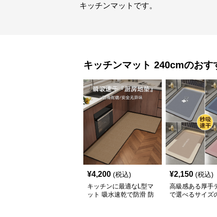
キッチンマットです。
キッチンマット
240cm
のおす
¥
4,200
¥
2,150
(税込)
(税込)
キッチンに最適なL型マ
高級感ある厚手
ット 吸水速乾で防滑 防
で選べるサイズ
油加工でお手入れ楽々
キッチンマット