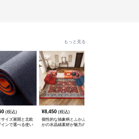
もっと見る
60
¥
8,450
¥
2,210
(税込)
(税込)
(税込)
なサイズ展開と北欧
個性的な抽象柄とふかふ
豊富なサイズと北欧風カ
ザインで選べる使い
かの水晶絨素材が魅力の
ラーでおしゃれに空間を
いキッチンマット
キッチンマット
彩るキッチンマット