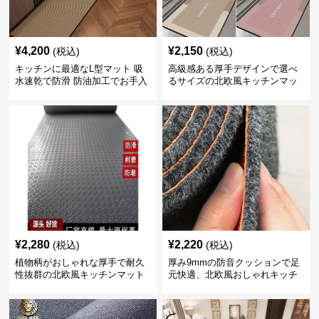
¥
4,200
¥
2,150
(税込)
(税込)
キッチンに最適なL型マット 吸
高級感ある厚手デザインで選べ
水速乾で防滑 防油加工でお手入
るサイズの北欧風キッチンマッ
れ楽々
ト
¥
2,280
¥
2,220
(税込)
(税込)
植物柄がおしゃれな厚手で耐久
厚み9mmの防音クッションで足
性抜群の北欧風キッチンマット
元快適、北欧風おしゃれキッチ
ンマット