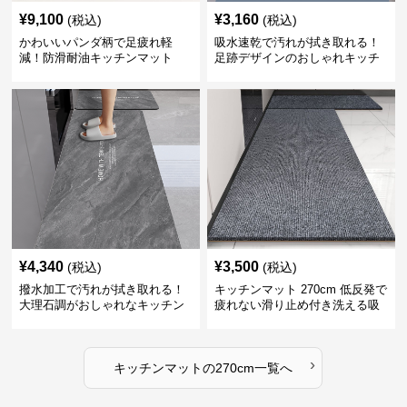
¥
9,100
¥
3,160
(税込)
(税込)
かわいいパンダ柄で足疲れ軽
吸水速乾で汚れが拭き取れる！
減！防滑耐油キッチンマット
足跡デザインのおしゃれキッチ
270cm拭ける
ンマット270cm
¥
4,340
¥
3,500
(税込)
(税込)
撥水加工で汚れが拭き取れる！
キッチンマット 270cm 低反発で
大理石調がおしゃれなキッチン
疲れない滑り止め付き洗える吸
マット
水速乾マット
›
キッチンマット
の
270cm
一覧へ