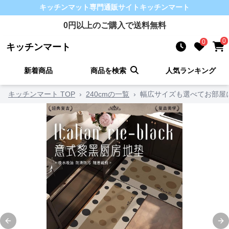
キッチンマット
専門通販サイト
キッチンマート
0
円以上のご購入で送料無料
0
0
キッチンマート
新着商品
商品を検索
人気ランキング
キッチンマート TOP
›
240cmの一覧
›
幅広サイズも選べてお部屋
Previous slide
Ne