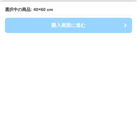
選択中の商品: 40×60 cm
選択中の商品: 40×60 cm
購入画面に進む
購入画面に進む
キッチンマート
について
会社概要
利用規約