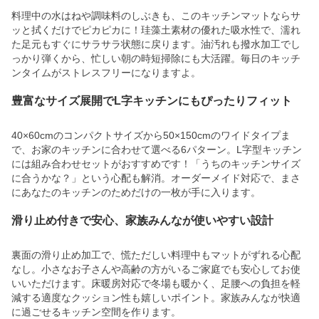
料理中の水はねや調味料のしぶきも、このキッチンマットならサ
ッと拭くだけでピカピカに！珪藻土素材の優れた吸水性で、濡れ
た足元もすぐにサラサラ状態に戻ります。油汚れも撥水加工でし
っかり弾くから、忙しい朝の時短掃除にも大活躍。毎日のキッチ
ンタイムがストレスフリーになりますよ。
豊富なサイズ展開でL字キッチンにもぴったりフィット
40×60cmのコンパクトサイズから50×150cmのワイドタイプま
で、お家のキッチンに合わせて選べる6パターン。L字型キッチン
には組み合わせセットがおすすめです！「うちのキッチンサイズ
に合うかな？」という心配も解消。オーダーメイド対応で、まさ
にあなたのキッチンのためだけの一枚が手に入ります。
滑り止め付きで安心、家族みんなが使いやすい設計
裏面の滑り止め加工で、慌ただしい料理中もマットがずれる心配
なし。小さなお子さんや高齢の方がいるご家庭でも安心してお使
いいただけます。床暖房対応で冬場も暖かく、足腰への負担を軽
減する適度なクッション性も嬉しいポイント。家族みんなが快適
に過ごせるキッチン空間を作ります。