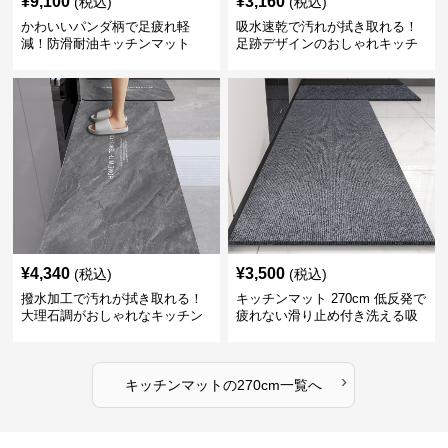
¥
9,100
¥
3,160
(税込)
(税込)
かわいいパンダ柄で足疲れ軽
吸水速乾で汚れが拭き取れる！
減！防滑耐油キッチンマット
足跡デザインのおしゃれキッチ
270cm拭ける
ンマット270cm
¥
4,340
¥
3,500
(税込)
(税込)
撥水加工で汚れが拭き取れる！
キッチンマット 270cm 低反発で
大理石調がおしゃれなキッチン
疲れない滑り止め付き洗える吸
マット
水速乾マット
›
キッチンマット
の
270cm
一覧へ