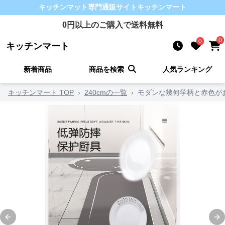
キッチンマット
専門通販サイト
キッチンマート
0
円以上のご購入で送料無料
0
0
キッチンマート
新着商品
商品を検索
人気ランキング
キッチンマート TOP
›
240cmの一覧
›
モダンな幾何学柄と赤色が
Previous slide
Ne