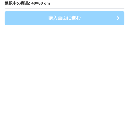
選択中の商品: 40×60 cm
選択中の商品: 40×60 cm
購入画面に進む
購入画面に進む
キッチンマート
について
会社概要
利用規約