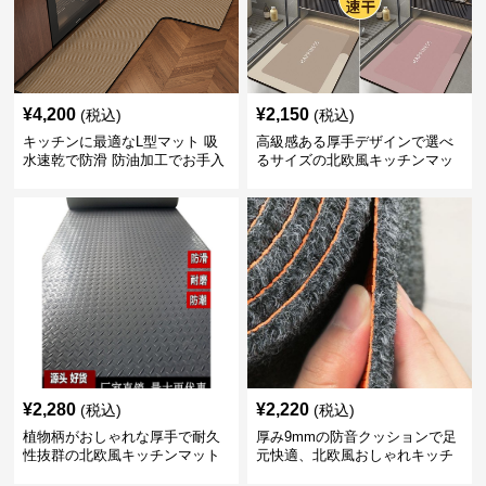
¥
4,200
¥
2,150
(税込)
(税込)
キッチンに最適なL型マット 吸
高級感ある厚手デザインで選べ
水速乾で防滑 防油加工でお手入
るサイズの北欧風キッチンマッ
れ楽々
ト
¥
2,280
¥
2,220
(税込)
(税込)
植物柄がおしゃれな厚手で耐久
厚み9mmの防音クッションで足
性抜群の北欧風キッチンマット
元快適、北欧風おしゃれキッチ
ンマット