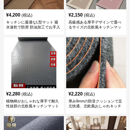
¥
4,200
¥
2,150
(税込)
(税込)
キッチンに最適なL型マット 吸
高級感ある厚手デザインで選べ
水速乾で防滑 防油加工でお手入
るサイズの北欧風キッチンマッ
れ楽々
ト
¥
2,280
¥
2,220
(税込)
(税込)
植物柄がおしゃれな厚手で耐久
厚み9mmの防音クッションで足
性抜群の北欧風キッチンマット
元快適、北欧風おしゃれキッチ
ンマット