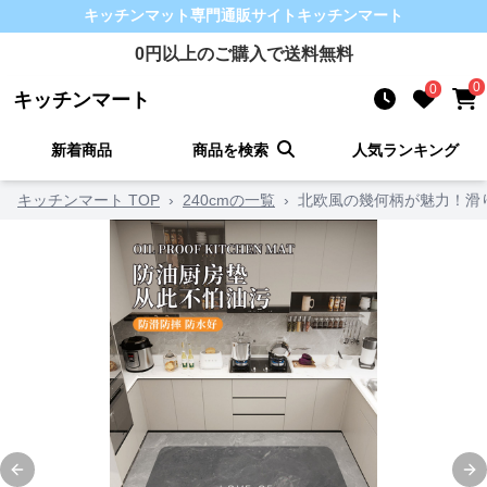
キッチンマット
専門通販サイト
キッチンマート
0
円以上のご購入で送料無料
0
0
キッチンマート
新着商品
商品を検索
人気ランキング
キッチンマート TOP
›
240cmの一覧
›
北欧風の幾何柄が魅力！滑
Previous slide
Ne