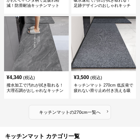
かわいいパンダ柄で足疲れ軽
吸水速乾で汚れが拭き取れる！
減！防滑耐油キッチンマット
足跡デザインのおしゃれキッチ
270cm拭ける
ンマット270cm
¥
4,340
¥
3,500
(税込)
(税込)
撥水加工で汚れが拭き取れる！
キッチンマット 270cm 低反発で
大理石調がおしゃれなキッチン
疲れない滑り止め付き洗える吸
マット
水速乾マット
›
キッチンマット
の
270cm
一覧へ
キッチンマット カテゴリ一覧