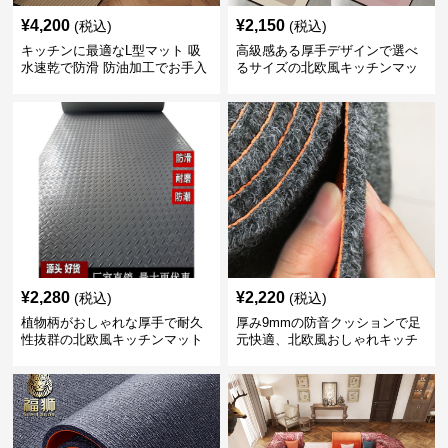
¥
4,200
¥
2,150
(税込)
(税込)
キッチンに最適なL型マット 吸
高級感ある厚手デザインで選べ
水速乾で防滑 防油加工でお手入
るサイズの北欧風キッチンマッ
れ楽々
ト
¥
2,280
¥
2,220
(税込)
(税込)
植物柄がおしゃれな厚手で耐久
厚み9mmの防音クッションで足
性抜群の北欧風キッチンマット
元快適、北欧風おしゃれキッチ
ンマット