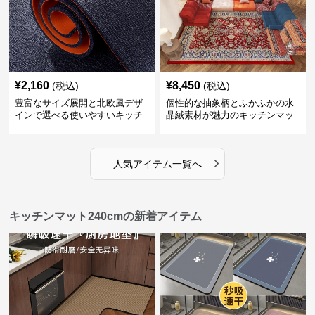
¥
2,160
¥
8,450
(税込)
(税込)
豊富なサイズ展開と北欧風デザ
個性的な抽象柄とふかふかの水
インで選べる使いやすいキッチ
晶絨素材が魅力のキッチンマッ
ンマット
ト
›
人気アイテム一覧へ
キッチンマット240cmの新着アイテム