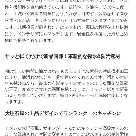
シンプルでモダンなデザインの科莱奥のキッチンマットは、耐久
性と機能性を兼ね備えています。抗汚性、耐油性、防水性に優
れ、手洗いや吸尘で簡単にお手入れが可能です。多彩なサイズか
ら選べるため、キッチンにぴったりの寸法にカスタマイズもでき
ます。几何模様が施されたこのマットは、毎日の料理をより快適
にし、インテリアにもマッチします。安全性を考慮した滑り止め
機能も搭載されています。
サッと拭くだけで新品同様！革新的な撥水&防汚素材
朝の忙しい時間に油がはねても大丈夫！PVC素材の特殊撥水加工
により、油汚れや水分を一瞬で弾いてくれるんです。汚れが付い
ても拭けるから、従来の布製キッチンマットのような面倒な洗濯
は不要。まるでスマホの画面を拭くように、サッと一拭きで新品
のような美しさが戻ります。毎日の料理がもっと気軽に楽しくな
りますよ。
大理石風の上品デザインでワンランク上のキッチンに
モダンな大理石風デザインが、あなたのキッチンを高級ホテルの
ような洗練された空間に変身させます。北欧スタイルの幾何学模