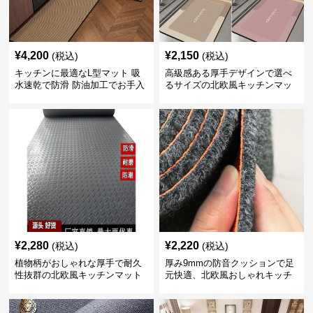
¥
4,200
¥
2,150
(税込)
(税込)
キッチンに最適なL型マット 吸
高級感ある厚手デザインで選べ
水速乾で防滑 防油加工でお手入
るサイズの北欧風キッチンマッ
れ楽々
ト
¥
2,280
¥
2,220
(税込)
(税込)
植物柄がおしゃれな厚手で耐久
厚み9mmの防音クッションで足
性抜群の北欧風キッチンマット
元快適、北欧風おしゃれキッチ
ンマット