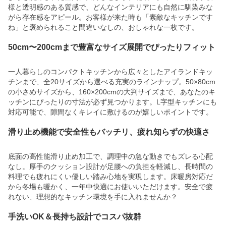
様と透明感のある質感で、どんなインテリアにも自然に馴染みな
がら存在感をアピール。お客様が来た時も「素敵なキッチンです
ね」と褒められること間違いなしの、おしゃれな一枚です。
50cm〜200cmまで豊富なサイズ展開でぴったりフィット
一人暮らしのコンパクトキッチンから広々としたアイランドキッ
チンまで、全20サイズから選べる充実のラインナップ。50×80cm
の小さめサイズから、160×200cmの大判サイズまで、あなたのキ
ッチンにぴったりの寸法が必ず見つかります。L字型キッチンにも
対応可能で、隙間なくキレイに敷けるのが嬉しいポイントです。
滑り止め機能で安全性もバッチリ、疲れ知らずの快適さ
底面の高性能滑り止め加工で、調理中の急な動きでもズレる心配
なし。厚手のクッション設計が足腰への負担を軽減し、長時間の
料理でも疲れにくい優しい踏み心地を実現します。床暖房対応だ
から冬場も暖かく、一年中快適にお使いいただけます。安全で疲
れない、理想的なキッチン環境を手に入れませんか？
手洗いOK＆長持ち設計でコスパ抜群