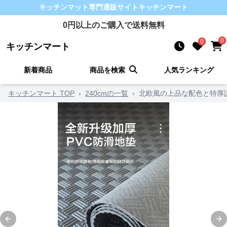
キッチンマット
専門通販サイト
キッチンマート
0
円以上のご購入で送料無料
0
0
キッチンマート
新着商品
商品を検索
人気ランキング
キッチンマート TOP
›
240cmの一覧
›
北欧風の上品な配色と特厚
Previous slide
Ne