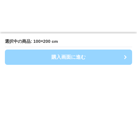
選択中の商品: 100×200 cm
選択中の商品: 100×200 cm
購入画面に進む
購入画面に進む
キッチンマート
について