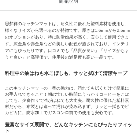
商品説明
思梦祥のキッチンマットは、耐久性に優れた塑料素材を使用し、
様々なサイズから選べるのが特徴です。厚さは1.6mmから2.5mm
のオプションがあり、特に防滑効果が高く、安心して使用できま
す。灰金条や赤金条などの美しい配色が施されており、インテリ
アにもぴったりです。口コミでも「品質が良い」「サイズがちょ
うど良い」と高評価で、使用後の満足度も高い一品です。
料理中の油はねも水こぼしも、サッと拭けて清潔キープ
このキッチンマットの一番の魅力は、汚れても拭くだけで簡単に
お手入れできること！朝の忙しい時間にうっかりコーヒーをこぼ
しても、夕食作りで油がはねても大丈夫。耐久性に優れた塑料素
材だから、布製とは違って汚れが染み込まず、サッと一拭きでピ
カピカに。防水加工でガスコンロ前での使用も安心です。
豊富なサイズ展開で、どんなキッチンにもぴったりフィッ
ト