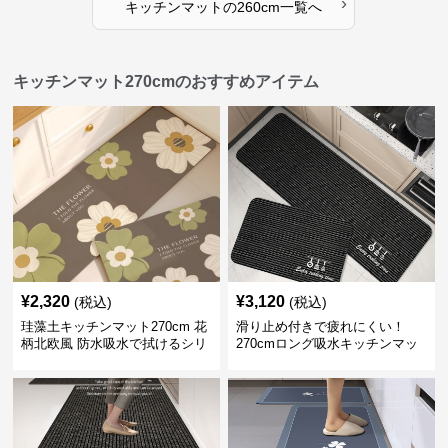
›
キッチンマット
の
260cm
一覧へ
キッチンマット270cmのおすすめアイテム
¥
2,320
¥
3,120
(税込)
(税込)
珪藻土キッチンマット270cm 花
滑り止め付きで疲れにくい！
柄北欧風 防水吸水で拭けるシリ
270cmロング吸水キッチンマッ
コン素材
ト