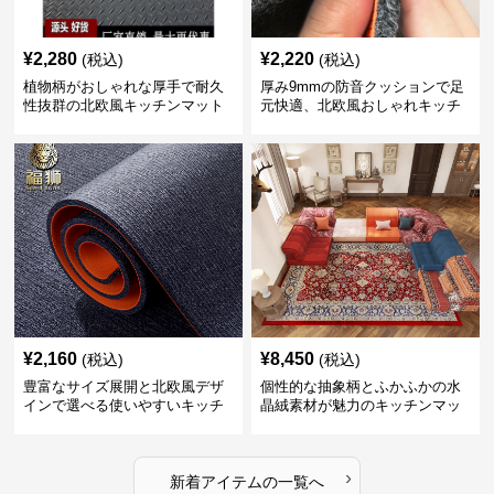
¥
2,280
¥
2,220
(税込)
(税込)
植物柄がおしゃれな厚手で耐久
厚み9mmの防音クッションで足
性抜群の北欧風キッチンマット
元快適、北欧風おしゃれキッチ
ンマット
¥
2,160
¥
8,450
(税込)
(税込)
豊富なサイズ展開と北欧風デザ
個性的な抽象柄とふかふかの水
インで選べる使いやすいキッチ
晶絨素材が魅力のキッチンマッ
ンマット
ト
›
新着アイテムの一覧へ