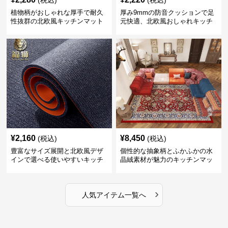
(税込)
(税込)
植物柄がおしゃれな厚手で耐久
厚み9mmの防音クッションで足
性抜群の北欧風キッチンマット
元快適、北欧風おしゃれキッチ
ンマット
¥
2,160
¥
8,450
(税込)
(税込)
豊富なサイズ展開と北欧風デザ
個性的な抽象柄とふかふかの水
インで選べる使いやすいキッチ
晶絨素材が魅力のキッチンマッ
ンマット
ト
›
人気アイテム一覧へ