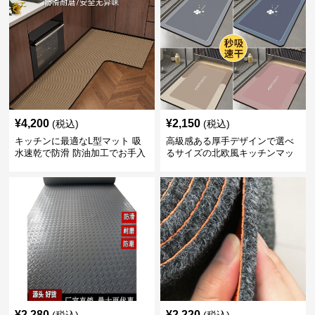
¥
4,200
¥
2,150
(税込)
(税込)
キッチンに最適なL型マット 吸
高級感ある厚手デザインで選べ
水速乾で防滑 防油加工でお手入
るサイズの北欧風キッチンマッ
れ楽々
ト
¥
2,280
¥
2,220