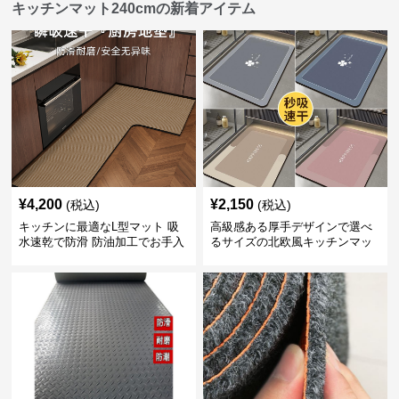
キッチンマット240cmの新着アイテム
¥
4,200
¥
2,150
(税込)
(税込)
キッチンに最適なL型マット 吸
高級感ある厚手デザインで選べ
水速乾で防滑 防油加工でお手入
るサイズの北欧風キッチンマッ
れ楽々
ト