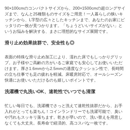
90×100cmのコンパクトサイズから、200×1500cmの超ロングサイ
ズまで、なんと25種類ものサイズをご用意！一人暮らしの狭いキ
ッチンから、L字型の広々としたキッチンまで、あなたのお家にピ
ッタリの一枚が見つかります。「ちょうどいいサイズがない」と
いうお悩みを解決する、まさに理想的なサイズ展開です。
滑り止め効果抜群で、安全性も◎
表面の特殊な滑り止め加工により、濡れた床でもしっかりグリッ
プ。お子様やご高齢の方がいるご家庭でも安心してお使いいただ
けます。厚さ1.6mmから2.5mmの適度なクッション性で、長時間
の立ち仕事でも足の疲れを軽減。床暖房対応で、オールシーズン
快適にお使いいただけるのも嬉しいポイントです。
洗濯機で丸洗いOK、速乾性でいつでも清潔
忙しい毎日でも、洗濯機でさっと洗えて速乾性抜群だから、お手
入れがとっても楽ちん！コインランドリーでも洗濯可能で、臭い
や汚れもスッキリ落ちます。乾きが早いので、洗い替えを用意し
なくても大丈夫。長寿命で経済的、高コスパな一枚です。