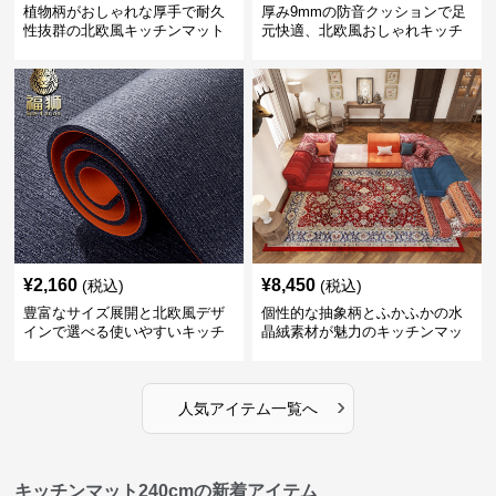
植物柄がおしゃれな厚手で耐久
厚み9mmの防音クッションで足
性抜群の北欧風キッチンマット
元快適、北欧風おしゃれキッチ
ンマット
¥
2,160
¥
8,450
(税込)
(税込)
豊富なサイズ展開と北欧風デザ
個性的な抽象柄とふかふかの水
インで選べる使いやすいキッチ
晶絨素材が魅力のキッチンマッ
ンマット
ト
›
人気アイテム一覧へ
キッチンマット240cmの新着アイテム