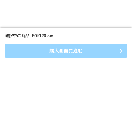
選択中の商品: 50×120 cm
選択中の商品: 50×120 cm
購入画面に進む
購入画面に進む
キッチンマート
について