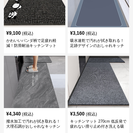
¥
9,100
¥
3,160
(税込)
(税込)
かわいいパンダ柄で足疲れ軽
吸水速乾で汚れが拭き取れる！
減！防滑耐油キッチンマット
足跡デザインのおしゃれキッチ
270cm拭ける
ンマット270cm
¥
4,340
¥
3,500
(税込)
(税込)
撥水加工で汚れが拭き取れる！
キッチンマット 270cm 低反発で
大理石調がおしゃれなキッチン
疲れない滑り止め付き洗える吸
マット
水速乾マット