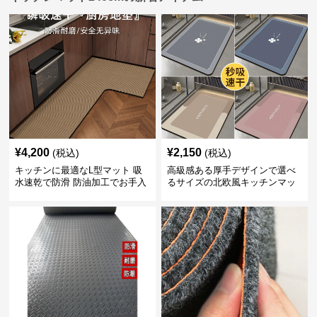
¥
4,200
¥
2,150
(税込)
(税込)
キッチンに最適なL型マット 吸
高級感ある厚手デザインで選べ
水速乾で防滑 防油加工でお手入
るサイズの北欧風キッチンマッ
れ楽々
ト