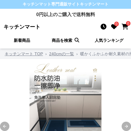
キッチンマット
専門通販サイト
キッチンマート
0
円以上のご購入で送料無料
0
0
キッチンマート
新着商品
商品を検索
人気ランキング
キッチンマート TOP
›
240cmの一覧
›
暖かくふかふか耐久素材の
Previous slide
Ne