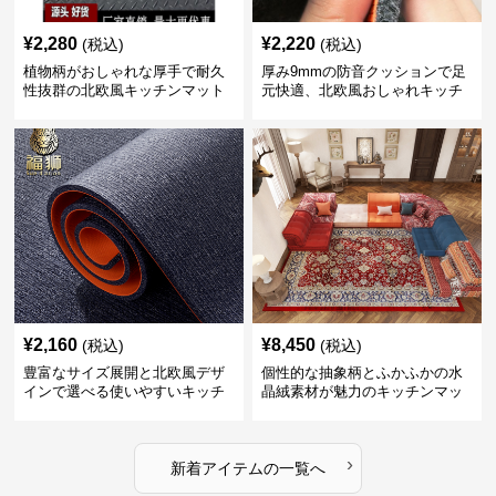
¥
2,280
¥
2,220
(税込)
(税込)
植物柄がおしゃれな厚手で耐久
厚み9mmの防音クッションで足
性抜群の北欧風キッチンマット
元快適、北欧風おしゃれキッチ
ンマット
¥
2,160
¥
8,450
(税込)
(税込)
豊富なサイズ展開と北欧風デザ
個性的な抽象柄とふかふかの水
インで選べる使いやすいキッチ
晶絨素材が魅力のキッチンマッ
ンマット
ト
›
新着アイテムの一覧へ