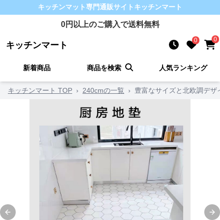
キッチンマット
専門通販サイト
キッチンマート
0
円以上のご購入で送料無料
0
0
キッチンマート
新着商品
商品を検索
人気ランキング
キッチンマート TOP
›
240cmの一覧
›
豊富なサイズと北欧調デザ
Previous slide
Ne