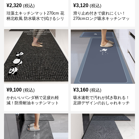
¥
2,320
¥
3,120
(税込)
(税込)
珪藻土キッチンマット270cm 花
滑り止め付きで疲れにくい！
柄北欧風 防水吸水で拭けるシリ
270cmロング吸水キッチンマッ
コン素材
ト
¥
9,100
¥
3,160
(税込)
(税込)
かわいいパンダ柄で足疲れ軽
吸水速乾で汚れが拭き取れる！
減！防滑耐油キッチンマット
足跡デザインのおしゃれキッチ
270cm拭ける
ンマット270cm