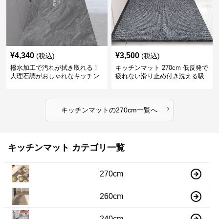
¥
4,340
¥
3,500
(税込)
(税込)
撥水加工で汚れが拭き取れる！
キッチンマット 270cm 低反発で
大理石調がおしゃれなキッチン
疲れない滑り止め付き洗える吸
マット
水速乾マット
›
キッチンマット
の
270cm
一覧へ
キッチンマット カテゴリ一覧
270cm
260cm
240cm