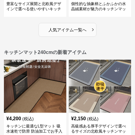
豊富なサイズ展開と北欧風デザ
個性的な抽象柄とふかふかの水
インで選べる使いやすいキッチ
晶絨素材が魅力のキッチンマッ
ンマット
ト
›
人気アイテム一覧へ
キッチンマット240cmの新着アイテム
¥
4,200
¥
2,150
(税込)
(税込)
キッチンに最適なL型マット 吸
高級感ある厚手デザインで選べ
水速乾で防滑 防油加工でお手入
るサイズの北欧風キッチンマッ