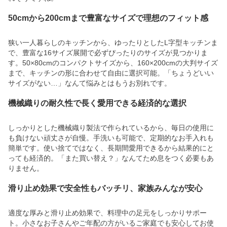
50cmから200cmまで豊富なサイズで理想のフィット感
狭い一人暮らしのキッチンから、ゆったりとしたL字型キッチンま
で、豊富な16サイズ展開で必ずぴったりのサイズが見つかりま
す。50×80cmのコンパクトサイズから、160×200cmの大判サイズ
まで、キッチンの形に合わせて自由に選択可能。「ちょうどいい
サイズがない…」なんて悩みとはもうお別れです。
機械織りの耐久性で長く愛用できる経済的な選択
しっかりとした機械織り製法で作られているから、毎日の使用に
も負けない頑丈さが自慢。手洗いも可能で、定期的なお手入れも
簡単です。使い捨てではなく、長期間愛用できるから結果的にと
っても経済的。「また買い替え？」なんてため息をつく必要もあ
りません。
滑り止め効果で安全性もバッチリ、家族みんなが安心
適度な厚みと滑り止め効果で、料理中の足元をしっかりサポー
ト。小さなお子さんやご年配の方がいるご家庭でも安心してお使