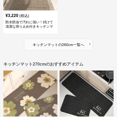
¥
3,220
(税込)
防水防油で汚れに強い！拭けて
清潔な滑り止め付きキッチンマ
ット
›
キッチンマット
の
260cm
一覧へ
キッチンマット270cmのおすすめアイテム