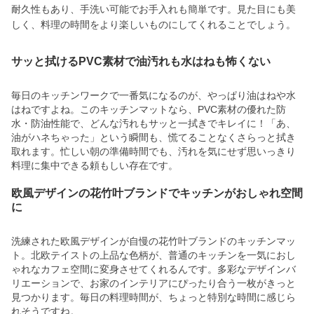
耐久性もあり、手洗い可能でお手入れも簡単です。見た目にも美
しく、料理の時間をより楽しいものにしてくれることでしょう。
サッと拭けるPVC素材で油汚れも水はねも怖くない
毎日のキッチンワークで一番気になるのが、やっぱり油はねや水
はねですよね。このキッチンマットなら、PVC素材の優れた防
水・防油性能で、どんな汚れもサッと一拭きでキレイに！「あ、
油がハネちゃった」という瞬間も、慌てることなくさらっと拭き
取れます。忙しい朝の準備時間でも、汚れを気にせず思いっきり
料理に集中できる頼もしい存在です。
欧風デザインの花竹叶ブランドでキッチンがおしゃれ空間
に
洗練された欧風デザインが自慢の花竹叶ブランドのキッチンマッ
ト。北欧テイストの上品な色柄が、普通のキッチンを一気におし
ゃれなカフェ空間に変身させてくれるんです。多彩なデザインバ
リエーションで、お家のインテリアにぴったり合う一枚がきっと
見つかります。毎日の料理時間が、ちょっと特別な時間に感じら
れそうですね。