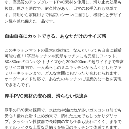
す。高品質のアップグレードPVC素材を使用し、滑り止め効果も
抜群。厚さも適度で、耐久性があり、日常のお手入れも簡単で
す。商用から家庭用まで幅広いシーンに適応し、機能性とデザイ
ン性を兼ね備えた一品です。
自由自在にカットできる、あなただけのサイズ感
このキッチンマットの最大の魅力は、なんといっても自由に裁断
可能な点！L字型キッチンや変形キッチンにも完璧にフィット。
50×80cmのコンパクトサイズから200×200cmの超ワイドまで豊富
なサイズ展開で、一人暮らしのミニキッチンから広々としたファ
ミリーキッチンまで、どんな空間にもぴったり合わせられます。
オーダーメイド対応で、あなたのキッチンに理想的な一枚を実現
できるんです。
厚手PVC素材の安心感、滑らない快適さ
厚手のPVC素材採用で、水はねや油はねが多いガスコンロ前でも
安心！優れた滑り止め効果で、濡れた足元でもしっかりグリッ
プ。クッション性抜群で長時間の立ち仕事も疲れにくく、まるで
ホテルライクな上質な足触りを毎日のキッチンで体感できます。