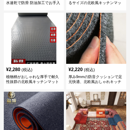
水速乾で防滑 防油加工でお手入
るサイズの北欧風キッチンマッ
れ楽々
ト
¥
2,280
¥
2,220
(税込)
(税込)
植物柄がおしゃれな厚手で耐久
厚み9mmの防音クッションで足
性抜群の北欧風キッチンマット
元快適、北欧風おしゃれキッチ
ンマット