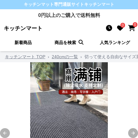
キッチンマット
専門通販サイト
キッチンマート
0
円以上のご購入で送料無料
0
0
キッチンマート
新着商品
商品を検索
人気ランキング
キッチンマート TOP
›
240cmの一覧
›
切って使える自由なサイズ
Previous slide
Ne