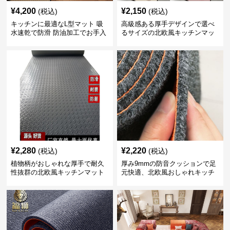
¥
4,200
¥
2,150
(税込)
(税込)
キッチンに最適なL型マット 吸
高級感ある厚手デザインで選べ
水速乾で防滑 防油加工でお手入
るサイズの北欧風キッチンマッ
れ楽々
ト
¥
2,280
¥
2,220
(税込)
(税込)
植物柄がおしゃれな厚手で耐久
厚み9mmの防音クッションで足
性抜群の北欧風キッチンマット
元快適、北欧風おしゃれキッチ
ンマット