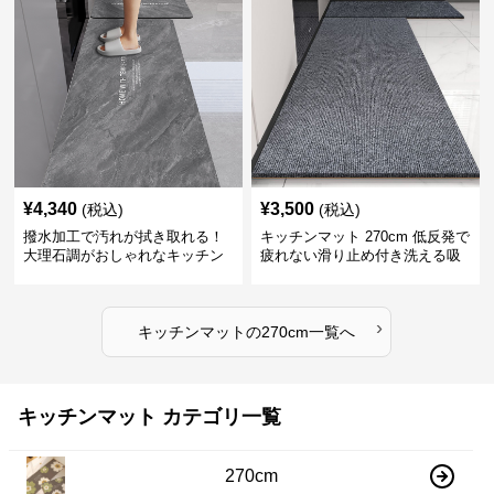
¥
4,340
¥
3,500
(税込)
(税込)
撥水加工で汚れが拭き取れる！
キッチンマット 270cm 低反発で
大理石調がおしゃれなキッチン
疲れない滑り止め付き洗える吸
マット
水速乾マット
›
キッチンマット
の
270cm
一覧へ
キッチンマット カテゴリ一覧
270cm