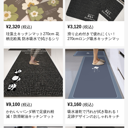
¥
2,320
¥
3,120
(税込)
(税込)
珪藻土キッチンマット270cm 花
滑り止め付きで疲れにくい！
柄北欧風 防水吸水で拭けるシリ
270cmロング吸水キッチンマッ
コン素材
ト
¥
9,100
¥
3,160
(税込)
(税込)
かわいいパンダ柄で足疲れ軽
吸水速乾で汚れが拭き取れる！
減！防滑耐油キッチンマット
足跡デザインのおしゃれキッチ
270cm拭ける
ンマット270cm