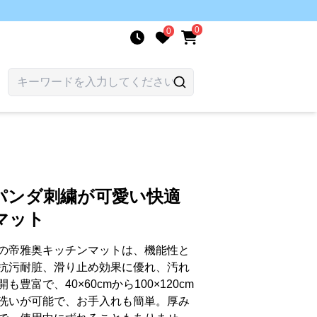
0
0
パンダ刺繍が可愛い快適
マット
の帝雅奥キッチンマットは、機能性と
抗污耐脏、滑り止め効果に優れ、汚れ
富で、40×60cmから100×120cm
洗いが可能で、お手入れも簡単。厚み