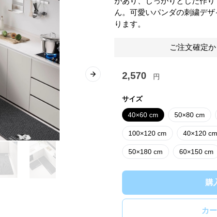
があり、しっかりとした作り
ん。可愛いパンダの刺繍デザ
ります。
ご注文確定か
2,570
円
Next slide
サイズ
40×60 cm
50×80 cm
100×120 cm
40×120 c
50×180 cm
60×150 cm
購
カー