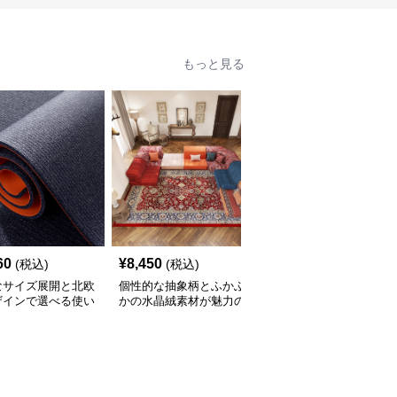
もっと見る
60
¥
8,450
¥
2,210
(税込)
(税込)
(税込)
なサイズ展開と北欧
個性的な抽象柄とふかふ
豊富なサイズと北欧風カ
ザインで選べる使い
かの水晶絨素材が魅力の
ラーでおしゃれに空間を
いキッチンマット
キッチンマット
彩るキッチンマット