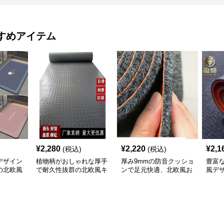
すめアイテム
¥
2,280
¥
2,220
¥
2,1
(税込)
(税込)
デザイン
植物柄がおしゃれな厚手
厚み9mmの防音クッショ
豊富
の北欧風
で耐久性抜群の北欧風キ
ンで足元快適、北欧風お
風デ
ッチンマット
しゃれキッチンマット
やす