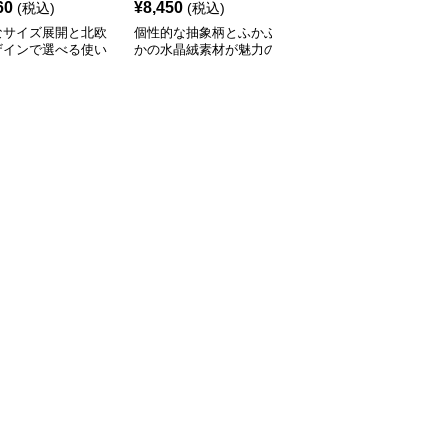
60
¥
8,450
¥
2,210
(税込)
(税込)
(税込)
なサイズ展開と北欧
個性的な抽象柄とふかふ
豊富なサイズと北欧風カ
ザインで選べる使い
かの水晶絨素材が魅力の
ラーでおしゃれに空間を
いキッチンマット
キッチンマット
彩るキッチンマット