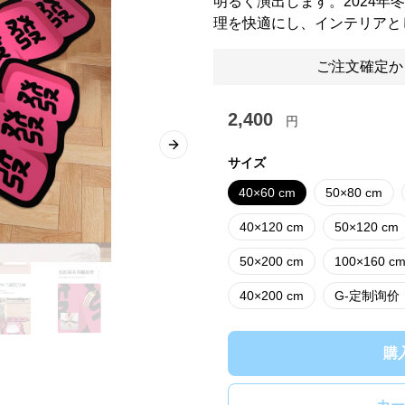
明るく演出します。2024年
理を快適にし、インテリアと
ご注文確定か
2,400
円
Next slide
サイズ
40×60 cm
50×80 cm
40×120 cm
50×120 cm
50×200 cm
100×160 c
40×200 cm
G-定制询
購