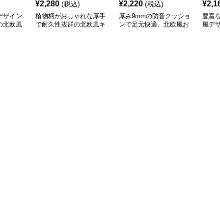
¥
2,280
¥
2,220
¥
2,1
(税込)
(税込)
デザイン
植物柄がおしゃれな厚手
厚み9mmの防音クッショ
豊富
の北欧風
で耐久性抜群の北欧風キ
ンで足元快適、北欧風お
風デ
ッチンマット
しゃれキッチンマット
やす