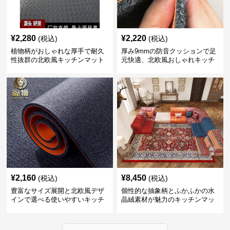
¥
2,280
¥
2,220
(税込)
(税込)
植物柄がおしゃれな厚手で耐久
厚み9mmの防音クッションで足
性抜群の北欧風キッチンマット
元快適、北欧風おしゃれキッチ
ンマット
¥
2,160
¥
8,450
(税込)
(税込)
豊富なサイズ展開と北欧風デザ
個性的な抽象柄とふかふかの水
インで選べる使いやすいキッチ
晶絨素材が魅力のキッチンマッ
ンマット
ト