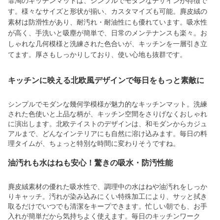
霏淘のキッチンマットは、シンプルでモダンなデザインが特徴で
す。様々なサイズと形状が揃い、カスタマイズも可能。麂皮絨の
素材は防滑性があり、耐汚れ・耐油性にも優れています。吸水性
が高く、手洗いと吸塵が簡単で、日常のメンテナンスも楽々。お
しゃれな几何模様と洗練された色合いが、キッチンを一層引き立
てます。厚さもしっかりしており、使い心地も抜群です。
キッチンに映える北欧風デザインで毎日をもっと素敵に
シンプルでモダンな幾何学模様が魅力的なキッチンマット。洗練
された色使いと上品な柄が、キッチン空間をさりげなくおしゃれ
に演出します。北欧テイストのデザインは、和モダンからカジュ
アルまで、どんなインテリアにも自然に溶け込みます。毎日の料
理タイムが、ちょっと特別な時間に変わりそうですね。
油汚れも水はねも安心！驚きの吸水・防汚性能
麂皮絨素材の優れた吸水性で、調理中の水はねや油汚れをしっか
りキャッチ。汚れが染み込みにくい特殊加工により、サッと拭き
取るだけでいつでも清潔をキープできます。忙しい朝でも、お手
入れが簡単だから気持ちよく使えます。毎日のキッチンワーク