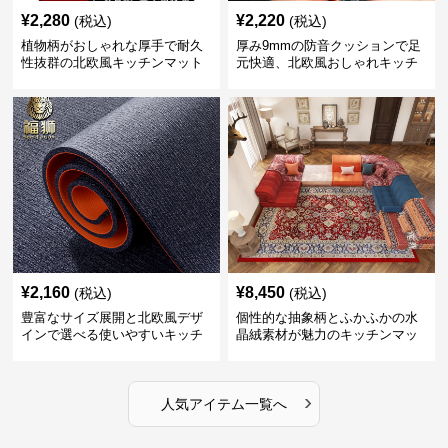
¥
2,280
¥
2,220
(税込)
(税込)
植物柄がおしゃれな厚手で耐久
厚み9mmの防音クッションで足
性抜群の北欧風キッチンマット
元快適、北欧風おしゃれキッチ
ンマット
¥
2,160
¥
8,450
(税込)
(税込)
豊富なサイズ展開と北欧風デザ
個性的な抽象柄とふかふかの水
インで選べる使いやすいキッチ
晶絨素材が魅力のキッチンマッ
ンマット
ト
›
人気アイテム一覧へ