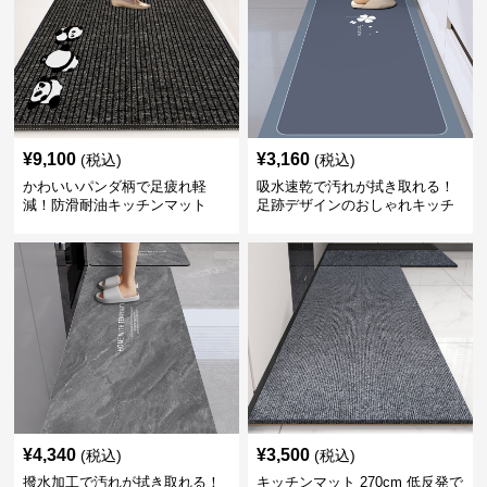
¥
9,100
¥
3,160
(税込)
(税込)
かわいいパンダ柄で足疲れ軽
吸水速乾で汚れが拭き取れる！
減！防滑耐油キッチンマット
足跡デザインのおしゃれキッチ
270cm拭ける
ンマット270cm
¥
4,340
¥
3,500
(税込)
(税込)
撥水加工で汚れが拭き取れる！
キッチンマット 270cm 低反発で