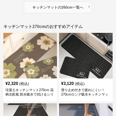
›
キッチンマット
の
260cm
一覧へ
キッチンマット270cmのおすすめアイテム
¥
2,320
¥
3,120
(税込)
(税込)
珪藻土キッチンマット270cm 花
滑り止め付きで疲れにくい！
柄北欧風 防水吸水で拭けるシリ
270cmロング吸水キッチンマッ
コン素材
ト