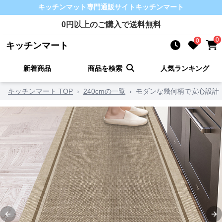
キッチンマット
専門通販サイト
キッチンマート
0
円以上のご購入で送料無料
0
0
キッチンマート
新着商品
商品を検索
人気ランキング
キッチンマート TOP
›
240cmの一覧
›
モダンな幾何柄で安心設計
Previous slide
Ne