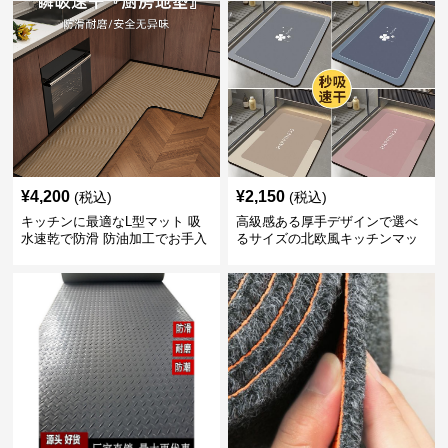
¥
4,200
¥
2,150
(税込)
(税込)
キッチンに最適なL型マット 吸
高級感ある厚手デザインで選べ
水速乾で防滑 防油加工でお手入
るサイズの北欧風キッチンマッ
れ楽々
ト