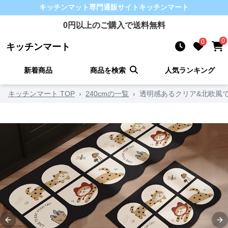
キッチンマット
専門通販サイト
キッチンマート
0
円以上のご購入で送料無料
0
0
キッチンマート
新着商品
商品を検索
人気ランキング
キッチンマート TOP
›
240cmの一覧
›
透明感あるクリア&北欧風
Previous slide
Ne