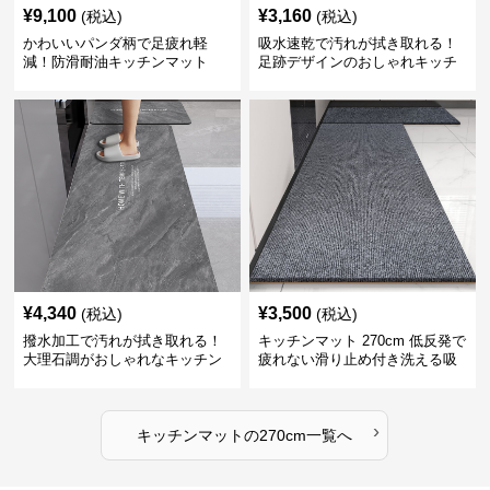
¥
9,100
¥
3,160
(税込)
(税込)
かわいいパンダ柄で足疲れ軽
吸水速乾で汚れが拭き取れる！
減！防滑耐油キッチンマット
足跡デザインのおしゃれキッチ
270cm拭ける
ンマット270cm
¥
4,340
¥
3,500
(税込)
(税込)
撥水加工で汚れが拭き取れる！
キッチンマット 270cm 低反発で
大理石調がおしゃれなキッチン
疲れない滑り止め付き洗える吸
マット
水速乾マット
›
キッチンマット
の
270cm
一覧へ