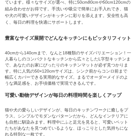
ています。様々なサイズが選べ、特に50cm
80cmや50cm
120cmの
組み合わせがお得です。手洗いや吸尘で簡単にお手入れでき、猫
や犬の可愛いデザインがキッチンに彩りを添えます。安全性も高
く、毎日の料理を快適にサポートします。
豊富なサイズ展開でどんなキッチンにもピッタリフィット
40cmから140cmまで、なんと18種類のサイズバリエーション！一
人暮らしのコンパクトなキッチンから広々としたL字型キッチンま
で、あなたのお家にぴったりのキッチンマットが必ず見つかりま
す。特に人気の50×120cmサイズは、シンク前からコンロ前まで
幅広くカバーできる実用的なサイズ。まるでオーダーメイドのよ
うな満足感を、お手頃価格で実現できるんです。
可愛い動物デザインが毎日の料理時間を楽しくアップ
猫や犬の愛らしいデザインが、毎日のキッチンワークに癒しをプ
ラス。シンプルでモダンなパターンだから、どんなインテリアに
も自然に馴染みます。料理中にふと足元を見ると、可愛いペット
たちがあなたを見つめているような、ほっこりとした気持ちにな
れる特別な一枚です。