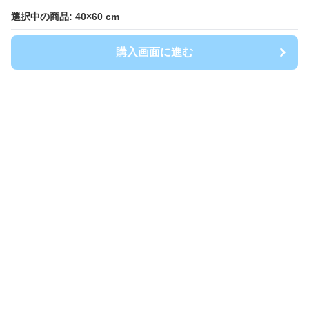
選択中の商品: 40×60 cm
選択中の商品: 40×60 cm
購入画面に進む
購入画面に進む
キッチンマート
について
会社概要
利用規約