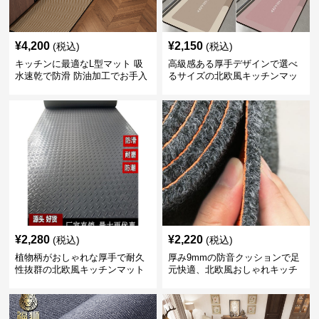
¥
4,200
¥
2,150
(税込)
(税込)
キッチンに最適なL型マット 吸
高級感ある厚手デザインで選べ
水速乾で防滑 防油加工でお手入
るサイズの北欧風キッチンマッ
れ楽々
ト
¥
2,280
¥
2,220
(税込)
(税込)
植物柄がおしゃれな厚手で耐久
厚み9mmの防音クッションで足
性抜群の北欧風キッチンマット
元快適、北欧風おしゃれキッチ
ンマット