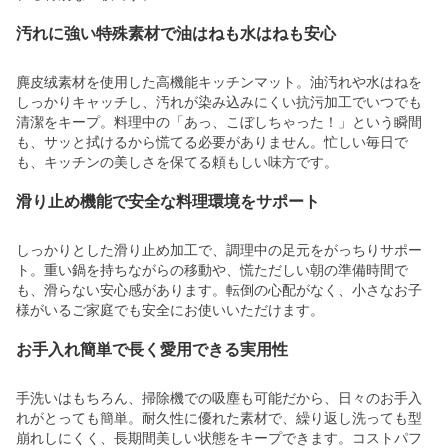
汚れに強い特殊素材で油はねも水はねも安心
麂皮绒素材を使用した高機能キッチンマット。油汚れや水はねを
しっかりキャッチし、汚れが染み込みにくい抗污加工でいつでも
清潔をキープ。料理中の「あっ、こぼしちゃった！」という瞬間
も、サッと拭けるから慌てる必要がありません。忙しい毎日で
も、キッチンの美しさを保てる頼もしい味方です。
滑り止め機能で安全な料理環境をサポート
しっかりとした滑り止め加工で、調理中の足元をがっちりサポー
ト。重い鍋を持ちながらの移動や、慌ただしい朝の準備時間で
も、滑らない安心感があります。転倒の心配がなく、小さなお子
様がいるご家庭でも安全にお使いいただけます。
お手入れ簡単で長く愛用できる実用性
手洗いはもちろん、掃除機での吸塵も可能だから、日々のお手入
れがとっても簡単。耐久性に優れた素材で、繰り返し洗っても型
崩れしにくく、長期間美しい状態をキープできます。コストパフ