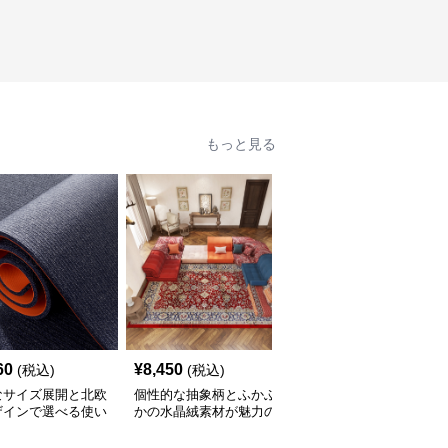
もっと見る
60
¥
8,450
¥
2,210
(税込)
(税込)
(税込)
なサイズ展開と北欧
個性的な抽象柄とふかふ
豊富なサイズと北欧風カ
ザインで選べる使い
かの水晶絨素材が魅力の
ラーでおしゃれに空間を
いキッチンマット
キッチンマット
彩るキッチンマット