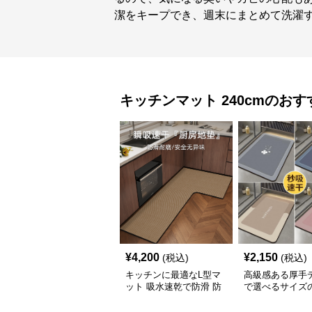
潔をキープでき、週末にまとめて洗濯
キッチンマット
240cm
のおす
¥
4,200
¥
2,150
(税込)
(税込)
キッチンに最適なL型マ
高級感ある厚手
ット 吸水速乾で防滑 防
で選べるサイズ
油加工でお手入れ楽々
キッチンマット