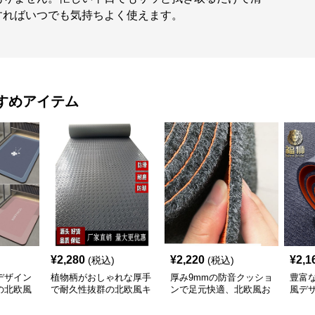
すればいつでも気持ちよく使えます。
すめアイテム
¥
2,280
¥
2,220
¥
2,1
(税込)
(税込)
デザイン
植物柄がおしゃれな厚手
厚み9mmの防音クッショ
豊富
の北欧風
で耐久性抜群の北欧風キ
ンで足元快適、北欧風お
風デ
ッチンマット
しゃれキッチンマット
やす