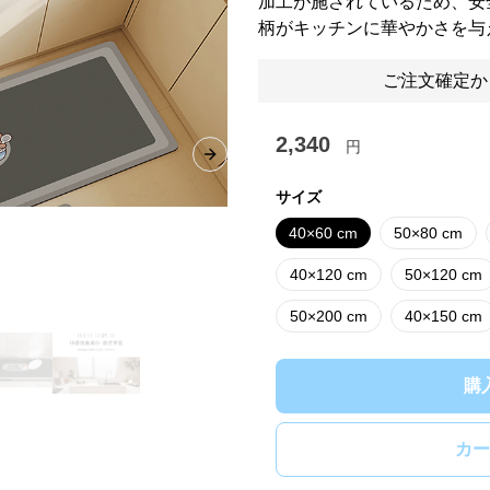
加工が施されているため、安
柄がキッチンに華やかさを与
ご注文確定か
2,340
円
Next slide
サイズ
40×60 cm
50×80 cm
40×120 cm
50×120 cm
50×200 cm
40×150 cm
購
カー