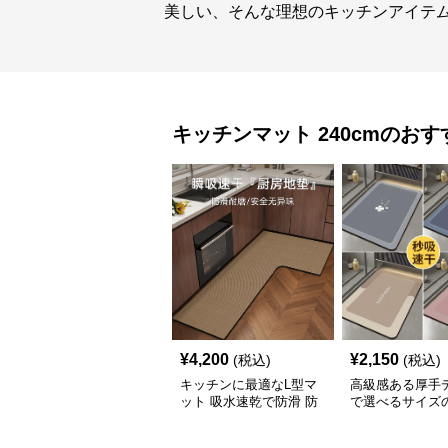
美しい、そんな理想のキッチンアイテ
キッチンマット
240cm
のおす
¥
4,200
¥
2,150
(税込)
(税込)
キッチンに最適なL型マ
高級感ある厚手
ット 吸水速乾で防滑 防
で選べるサイズ
油加工でお手入れ楽々
キッチンマット