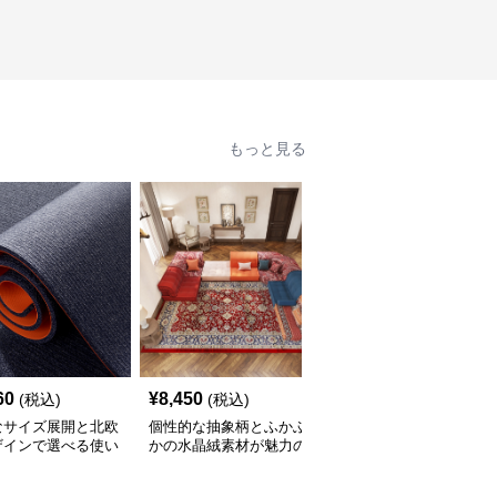
もっと見る
60
¥
8,450
¥
2,210
(税込)
(税込)
(税込)
なサイズ展開と北欧
個性的な抽象柄とふかふ
豊富なサイズと北欧風カ
ザインで選べる使い
かの水晶絨素材が魅力の
ラーでおしゃれに空間を
いキッチンマット
キッチンマット
彩るキッチンマット