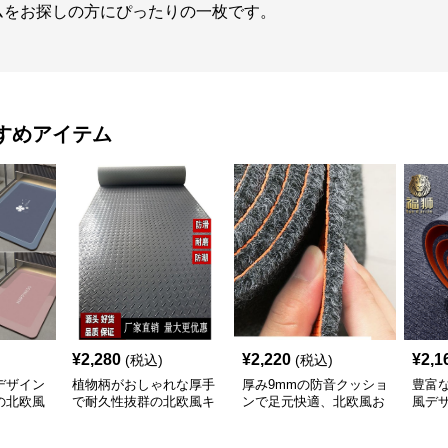
ムをお探しの方にぴったりの一枚です。
すめアイテム
¥
2,280
¥
2,220
¥
2,1
(税込)
(税込)
デザイン
植物柄がおしゃれな厚手
厚み9mmの防音クッショ
豊富
の北欧風
で耐久性抜群の北欧風キ
ンで足元快適、北欧風お
風デ
ッチンマット
しゃれキッチンマット
やす