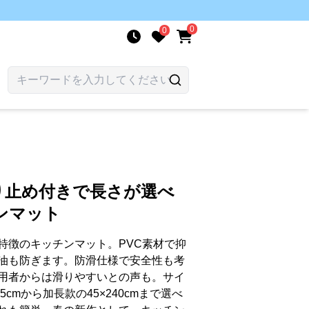
0
0
り止め付きで長さが選べ
ンマット
特徴のキッチンマット。PVC素材で抑
油も防ぎます。防滑仕様で安全性も考
用者からは滑りやすいとの声も。サイ
cmから加長款の45×240cmまで選べ