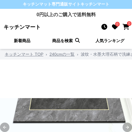
キッチンマット
専門通販サイト
キッチンマート
0
円以上のご購入で送料無料
0
0
キッチンマート
新着商品
商品を検索
人気ランキング
キッチンマート TOP
›
240cmの一覧
›
波纹・水墨大理石柄で洗練
Previous slide
Ne