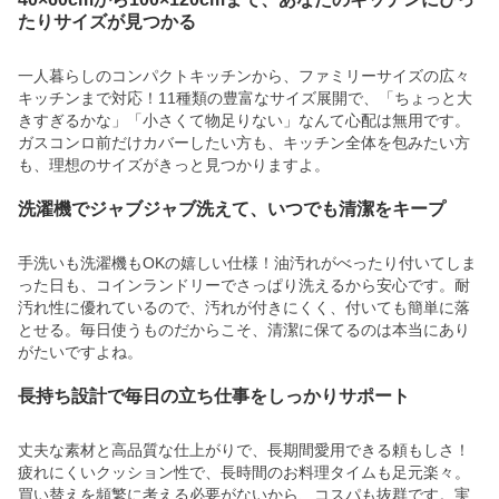
たりサイズが見つかる
一人暮らしのコンパクトキッチンから、ファミリーサイズの広々
キッチンまで対応！11種類の豊富なサイズ展開で、「ちょっと大
きすぎるかな」「小さくて物足りない」なんて心配は無用です。
ガスコンロ前だけカバーしたい方も、キッチン全体を包みたい方
も、理想のサイズがきっと見つかりますよ。
洗濯機でジャブジャブ洗えて、いつでも清潔をキープ
手洗いも洗濯機もOKの嬉しい仕様！油汚れがべったり付いてしま
った日も、コインランドリーでさっぱり洗えるから安心です。耐
汚れ性に優れているので、汚れが付きにくく、付いても簡単に落
とせる。毎日使うものだからこそ、清潔に保てるのは本当にあり
がたいですよね。
長持ち設計で毎日の立ち仕事をしっかりサポート
丈夫な素材と高品質な仕上がりで、長期間愛用できる頼もしさ！
疲れにくいクッション性で、長時間のお料理タイムも足元楽々。
買い替えを頻繁に考える必要がないから、コスパも抜群です。実