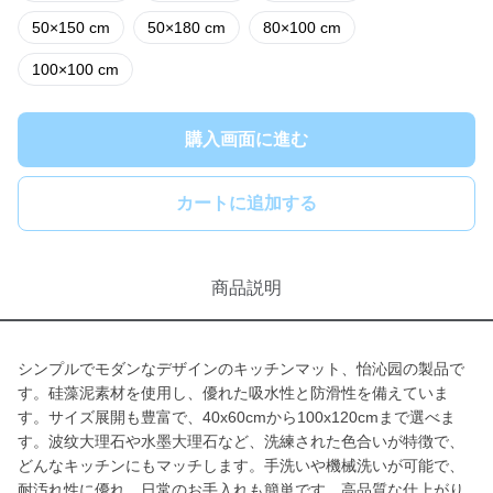
50×150 cm
50×180 cm
80×100 cm
100×100 cm
購入画面に進む
カートに追加する
商品説明
シンプルでモダンなデザインのキッチンマット、怡沁园の製品で
す。硅藻泥素材を使用し、優れた吸水性と防滑性を備えていま
す。サイズ展開も豊富で、40x60cmから100x120cmまで選べま
す。波纹大理石や水墨大理石など、洗練された色合いが特徴で、
どんなキッチンにもマッチします。手洗いや機械洗いが可能で、
耐汚れ性に優れ、日常のお手入れも簡単です。高品質な仕上がり