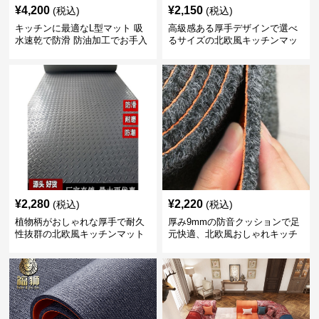
¥
4,200
¥
2,150
(税込)
(税込)
キッチンに最適なL型マット 吸
高級感ある厚手デザインで選べ
水速乾で防滑 防油加工でお手入
るサイズの北欧風キッチンマッ
れ楽々
ト
¥
2,280
¥
2,220
(税込)
(税込)
植物柄がおしゃれな厚手で耐久
厚み9mmの防音クッションで足
性抜群の北欧風キッチンマット
元快適、北欧風おしゃれキッチ
ンマット