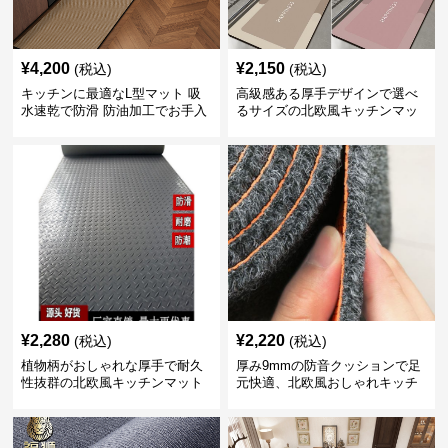
¥
4,200
¥
2,150
(税込)
(税込)
キッチンに最適なL型マット 吸
高級感ある厚手デザインで選べ
水速乾で防滑 防油加工でお手入
るサイズの北欧風キッチンマッ
れ楽々
ト
¥
2,280
¥
2,220
(税込)
(税込)
植物柄がおしゃれな厚手で耐久
厚み9mmの防音クッションで足
性抜群の北欧風キッチンマット
元快適、北欧風おしゃれキッチ
ンマット