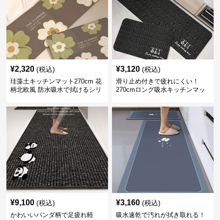
¥
2,320
¥
3,120
(税込)
(税込)
珪藻土キッチンマット270cm 花
滑り止め付きで疲れにくい！
柄北欧風 防水吸水で拭けるシリ
270cmロング吸水キッチンマッ
コン素材
ト
¥
9,100
¥
3,160
(税込)
(税込)
かわいいパンダ柄で足疲れ軽
吸水速乾で汚れが拭き取れる！