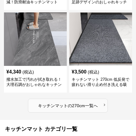
減！防滑耐油キッチンマット
足跡デザインのおしゃれキッチ
270cm拭ける
ンマット270cm
¥
4,340
¥
3,500
(税込)
(税込)
撥水加工で汚れが拭き取れる！
キッチンマット 270cm 低反発で
大理石調がおしゃれなキッチン
疲れない滑り止め付き洗える吸
マット
水速乾マット
›
キッチンマット
の
270cm
一覧へ
キッチンマット カテゴリ一覧