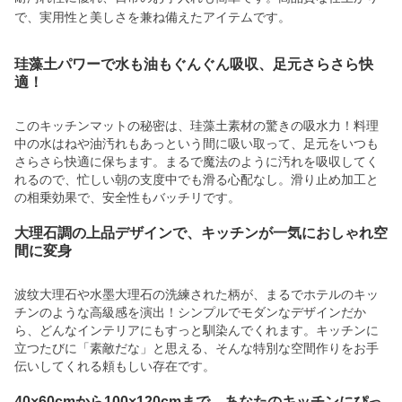
で、実用性と美しさを兼ね備えたアイテムです。
珪藻土パワーで水も油もぐんぐん吸収、足元さらさら快
適！
このキッチンマットの秘密は、珪藻土素材の驚きの吸水力！料理
中の水はねや油汚れもあっという間に吸い取って、足元をいつも
さらさら快適に保ちます。まるで魔法のように汚れを吸収してく
れるので、忙しい朝の支度中でも滑る心配なし。滑り止め加工と
の相乗効果で、安全性もバッチリです。
大理石調の上品デザインで、キッチンが一気におしゃれ空
間に変身
波纹大理石や水墨大理石の洗練された柄が、まるでホテルのキッ
チンのような高級感を演出！シンプルでモダンなデザインだか
ら、どんなインテリアにもすっと馴染んでくれます。キッチンに
立つたびに「素敵だな」と思える、そんな特別な空間作りをお手
伝いしてくれる頼もしい存在です。
40×60cmから100×120cmまで、あなたのキッチンにぴっ