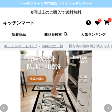
キッチンマット
専門通販サイト
キッチンマート
0
円以上のご購入で送料無料
0
0
キッチンマート
新着商品
商品を検索
人気ランキング
キッチンマート TOP
›
240cmの一覧
›
新古典の植物柄が映える安全
Previous slide
Ne