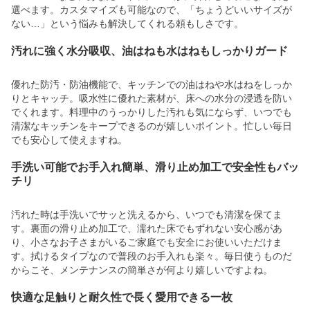
選べます。カスタマイズも可能なので、「ちょうどいいサイズが
ない…」という悩みも解決してくれる頼もしさです。
汚れに強く水分吸収、油はねも水はねもしっかりガード
優れた防汚・防油機能で、キッチンでの油はねや水はねをしっか
りとキャッチ。吸水性に優れた素材が、床への水分の浸透を防い
でくれます。料理中のうっかりした汚れも気にならず、いつでも
清潔なキッチンをキープできるのが嬉しいポイント。忙しい毎日
でも安心して使えますね。
手洗い可能でお手入れ簡単、滑り止め加工で安全性もバッ
チリ
汚れた時は手洗いでサッと洗えるから、いつでも清潔を保てま
す。裏面の滑り止め加工で、濡れた床でもずれない安心感があ
り、小さなお子さまがいるご家庭でも安全にお使いいただけま
す。拭けるタイプなので普段のお手入れも楽々。毎日使うものだ
からこそ、メンテナンスの簡単さが何より嬉しいですよね。
快適な足触りと耐久性で長く愛用できる一枚