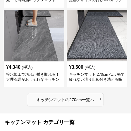
270cm拭ける
ンマット270cm
¥
4,340
¥
3,500
(税込)
(税込)
撥水加工で汚れが拭き取れる！
キッチンマット 270cm 低反発で
大理石調がおしゃれなキッチン
疲れない滑り止め付き洗える吸
マット
水速乾マット
›
キッチンマット
の
270cm
一覧へ
キッチンマット カテゴリ一覧