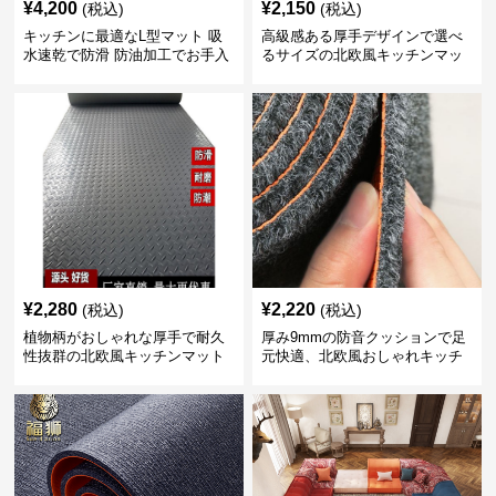
¥
4,200
¥
2,150
(税込)
(税込)
キッチンに最適なL型マット 吸
高級感ある厚手デザインで選べ
水速乾で防滑 防油加工でお手入
るサイズの北欧風キッチンマッ
れ楽々
ト
¥
2,280
¥
2,220
(税込)
(税込)
植物柄がおしゃれな厚手で耐久
厚み9mmの防音クッションで足
性抜群の北欧風キッチンマット
元快適、北欧風おしゃれキッチ
ンマット