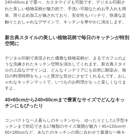
240×60cmまで選べ、カスタマイズも可能です。デジタル印刷さ
れた美しい植物花柄が魅力的で、手洗い可能なためお手入れも簡
単。滑り止め加工が施されており、安全性もバッチリ。快適な足
触りとおしゃれなデザインで、キッチンを華やかに演出します。
新古典スタイルの美しい植物花柄で毎日のキッチンが特別
空間に
デジタル印刷で表現された優雅な植物花柄が、まるでカフェのよ
うな洗練されたキッチン空間を演出してくれます。新古典スタイ
ルの上品なデザインは、どんなインテリアにも自然に馴染み、毎
日の料理時間をちょっと贅沢な気分にさせてくれるんです。おし
ゃれなキッチンマットで、いつものお料理がもっと楽しくなりま
すよ。
40×60cmから240×60cmまで豊富なサイズでどんなキッ
チンにもぴったり
コンパクトな一人暮らしのキッチンから、ゆったりとしたL字型キ
ッチンまで対応できる17種類のサイズ展開が魅力！45×120cmや
60×180cmなど、あなたのキッチンの形に合わせて最適な一枚を