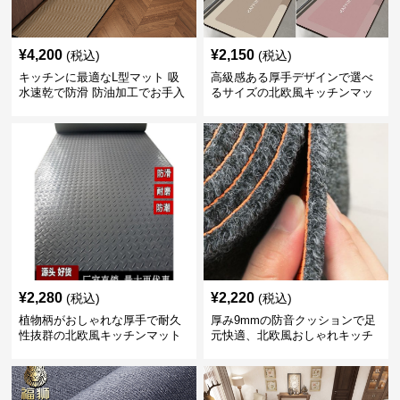
¥
4,200
¥
2,150
(税込)
(税込)
キッチンに最適なL型マット 吸
高級感ある厚手デザインで選べ
水速乾で防滑 防油加工でお手入
るサイズの北欧風キッチンマッ
れ楽々
ト
¥
2,280
¥
2,220
(税込)
(税込)
植物柄がおしゃれな厚手で耐久
厚み9mmの防音クッションで足
性抜群の北欧風キッチンマット
元快適、北欧風おしゃれキッチ
ンマット