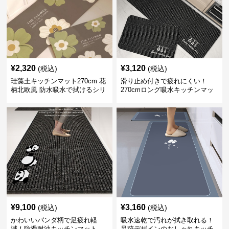
¥
2,320
¥
3,120
(税込)
(税込)
珪藻土キッチンマット270cm 花
滑り止め付きで疲れにくい！
柄北欧風 防水吸水で拭けるシリ
270cmロング吸水キッチンマッ
コン素材
ト
¥
9,100
¥
3,160
(税込)
(税込)
かわいいパンダ柄で足疲れ軽
吸水速乾で汚れが拭き取れる！
減！防滑耐油キッチンマット
足跡デザインのおしゃれキッチ