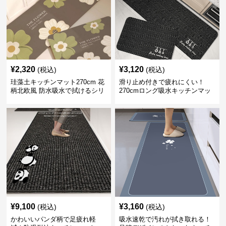
¥
2,320
¥
3,120
(税込)
(税込)
珪藻土キッチンマット270cm 花
滑り止め付きで疲れにくい！
柄北欧風 防水吸水で拭けるシリ
270cmロング吸水キッチンマッ
コン素材
ト
¥
9,100
¥
3,160
(税込)
(税込)
かわいいパンダ柄で足疲れ軽
吸水速乾で汚れが拭き取れる！