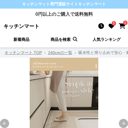
キッチンマット
専門通販サイト
キッチンマート
0
円以上のご購入で送料無料
0
0
キッチンマート
新着商品
商品を検索
人気ランキング
キッチンマート TOP
›
240cmの一覧
›
吸水性と滑り止めで安心・
Previous slide
Ne