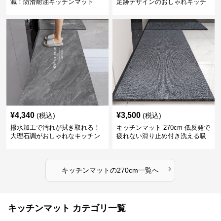
減！防滑耐油キッチンマット
足跡デザインのおしゃれキッチ
270cm拭ける
ンマット270cm
¥
4,340
¥
3,500
(税込)
(税込)
撥水加工で汚れが拭き取れる！
キッチンマット 270cm 低反発で
大理石調がおしゃれなキッチン
疲れない滑り止め付き洗える吸
マット
水速乾マット
›
キッチンマット
の
270cm
一覧へ
キッチンマット カテゴリ一覧