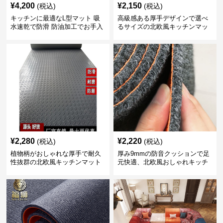
¥
4,200
¥
2,150
(税込)
(税込)
キッチンに最適なL型マット 吸
高級感ある厚手デザインで選べ
水速乾で防滑 防油加工でお手入
るサイズの北欧風キッチンマッ
れ楽々
ト
¥
2,280
¥
2,220
(税込)
(税込)
植物柄がおしゃれな厚手で耐久
厚み9mmの防音クッションで足
性抜群の北欧風キッチンマット
元快適、北欧風おしゃれキッチ
ンマット