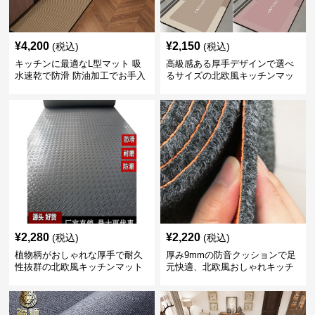
¥
4,200
¥
2,150
(税込)
(税込)
キッチンに最適なL型マット 吸
高級感ある厚手デザインで選べ
水速乾で防滑 防油加工でお手入
るサイズの北欧風キッチンマッ
れ楽々
ト
¥
2,280
¥
2,220
(税込)
(税込)
植物柄がおしゃれな厚手で耐久
厚み9mmの防音クッションで足
性抜群の北欧風キッチンマット
元快適、北欧風おしゃれキッチ
ンマット