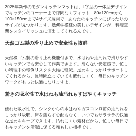
2025年新作のモダンキッチンマットは、L字型の一体型デザイン
でキッチンのコーナーまで隙間なくフィット！80×120cmから
100×150cmまで4サイズ展開で、あなたのキッチンにぴったりの
サイズが見つかります。幾何学模様の美しいデザインが、料理空
間をスタイリッシュに演出してくれるんです。
天然ゴム製の滑り止めで安全性も抜群
天然橡ゴム製の滑り止め機能付きで、水はねや油汚れで滑りやす
いキッチンでも安心して作業できます。滑らない安定感で、忙し
い料理中の転倒リスクを大幅に軽減。足元をしっかりサポートし
てくれるから、長時間立っていても疲れにくく、毎日のキッチン
ワークがもっと快適になりますよ。
驚きの吸水性で水はねも油汚れもすばやくキャッチ
優れた吸水性で、シンクからの水はねやガスコンロ前の油汚れを
しっかり吸収。床を濡らす心配もなく、いつでもサラサラの快適
な足元をキープできます。汚れにくい素材だから、忙しい毎日で
もキッチンを清潔に保てる頼もしい相棒です。