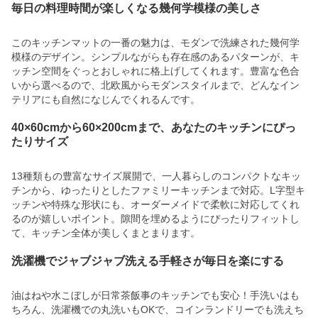
毎日の料理時間が楽しくなる幾何学模様の美しさ
このキッチンマットの一番の魅力は、モダンで洗練された幾何学
模様のデザイン。シンプルながらも存在感のあるパターンが、キ
ッチン空間をぐっとおしゃれに格上げしてくれます。豊富な色合
いから選べるので、北欧風からモダンスタイルまで、どんなイン
テリアにも自然になじんでくれるんです。
40×60cmから60×200cmまで、あなたのキッチンにぴっ
たりサイズ
13種類もの豊富なサイズ展開で、一人暮らしのコンパクトなキッ
チンから、ゆったりとしたファミリーキッチンまで対応。L字型キ
ッチンや特殊な形状にも、オーダーメイドで柔軟に対応してくれ
るのが嬉しいポイント。隙間を埋めるようにぴったりフィットし
て、キッチン全体が美しくまとまります。
洗濯機でジャブジャブ洗える手軽さが毎日を楽にする
油はねや水こぼしが日常茶飯事のキッチンでも安心！手洗いはも
ちろん、洗濯機での丸洗いもOKで、コインランドリーでも洗えち