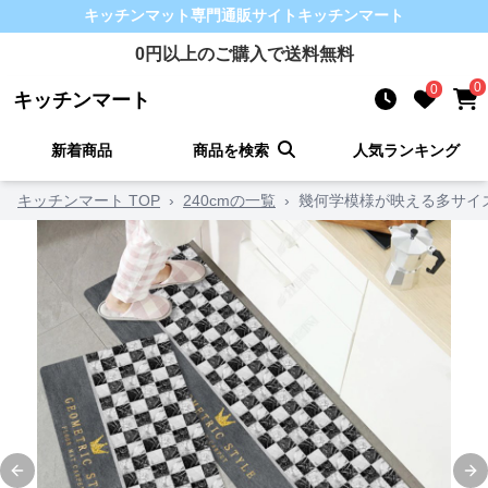
キッチンマット
専門通販サイト
キッチンマート
0
円以上のご購入で送料無料
0
0
キッチンマート
新着商品
商品を検索
人気ランキング
キッチンマート TOP
›
240cmの一覧
›
幾何学模様が映える多サイ
Previous slide
Ne