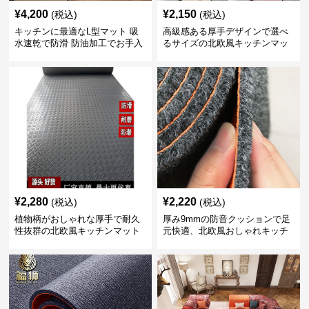
¥
4,200
¥
2,150
(税込)
(税込)
キッチンに最適なL型マット 吸
高級感ある厚手デザインで選べ
水速乾で防滑 防油加工でお手入
るサイズの北欧風キッチンマッ
れ楽々
ト
¥
2,280
¥
2,220
(税込)
(税込)
植物柄がおしゃれな厚手で耐久
厚み9mmの防音クッションで足
性抜群の北欧風キッチンマット
元快適、北欧風おしゃれキッチ
ンマット