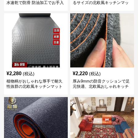
水速乾で防滑 防油加工でお手入
るサイズの北欧風キッチンマッ
れ楽々
ト
¥
2,280
¥
2,220
(税込)
(税込)
植物柄がおしゃれな厚手で耐久
厚み9mmの防音クッションで足
性抜群の北欧風キッチンマット
元快適、北欧風おしゃれキッチ
ンマット