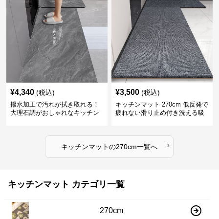
¥
4,340
¥
3,500
(税込)
(税込)
撥水加工で汚れが拭き取れる！
キッチンマット 270cm 低反発で
大理石調がおしゃれなキッチン
疲れない滑り止め付き洗える吸
マット
水速乾マット
›
キッチンマット
の
270cm
一覧へ
キッチンマット カテゴリ一覧
270cm