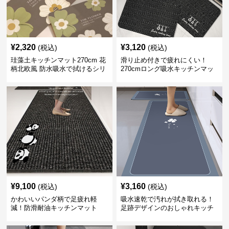
¥
2,320
¥
3,120
(税込)
(税込)
珪藻土キッチンマット270cm 花
滑り止め付きで疲れにくい！
柄北欧風 防水吸水で拭けるシリ
270cmロング吸水キッチンマッ
コン素材
ト
¥
9,100
¥
3,160
(税込)
(税込)
かわいいパンダ柄で足疲れ軽
吸水速乾で汚れが拭き取れる！
減！防滑耐油キッチンマット
足跡デザインのおしゃれキッチ
270cm拭ける
ンマット270cm