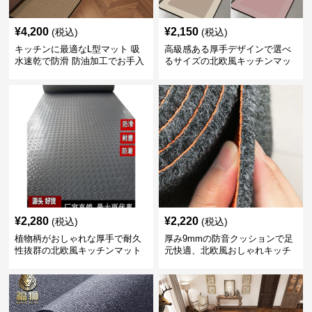
¥
4,200
¥
2,150
(税込)
(税込)
キッチンに最適なL型マット 吸
高級感ある厚手デザインで選べ
水速乾で防滑 防油加工でお手入
るサイズの北欧風キッチンマッ
れ楽々
ト
¥
2,280
¥
2,220
(税込)
(税込)
植物柄がおしゃれな厚手で耐久
厚み9mmの防音クッションで足
性抜群の北欧風キッチンマット
元快適、北欧風おしゃれキッチ
ンマット