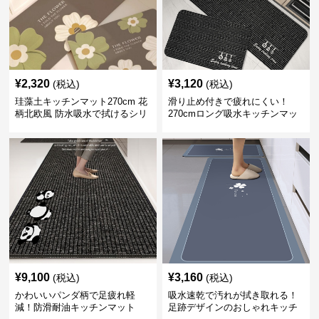
¥
2,320
¥
3,120
(税込)
(税込)
珪藻土キッチンマット270cm 花
滑り止め付きで疲れにくい！
柄北欧風 防水吸水で拭けるシリ
270cmロング吸水キッチンマッ
コン素材
ト
¥
9,100
¥
3,160
(税込)
(税込)
かわいいパンダ柄で足疲れ軽
吸水速乾で汚れが拭き取れる！
減！防滑耐油キッチンマット
足跡デザインのおしゃれキッチ