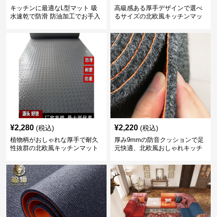
キッチンに最適なL型マット 吸
高級感ある厚手デザインで選べ
水速乾で防滑 防油加工でお手入
るサイズの北欧風キッチンマッ
れ楽々
ト
¥
2,280
¥
2,220
(税込)
(税込)
植物柄がおしゃれな厚手で耐久
厚み9mmの防音クッションで足
性抜群の北欧風キッチンマット
元快適、北欧風おしゃれキッチ
ンマット