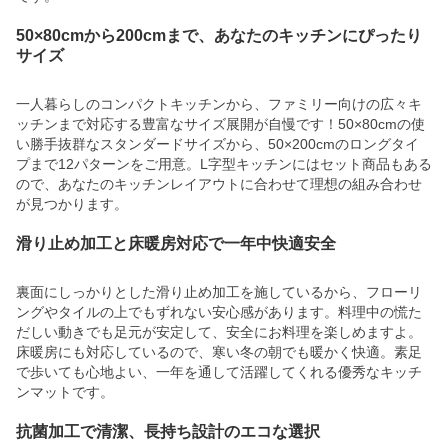
50×80cmから200cmまで、あなたのキッチンにぴったり
サイズ
一人暮らしのコンパクトキッチンから、ファミリー向けの広々キ
ッチンまで対応する豊富なサイズ展開が自慢です！50×80cmの使
い勝手抜群なスタンダードサイズから、50×200cmのロングタイ
プまで12パターンをご用意。L字型キッチンにはセット商品もある
ので、あなたのキッチンレイアウトに合わせて理想の組み合わせ
が見つかります。
滑り止め加工と床暖房対応で一年中快適安全
裏面にしっかりとした滑り止め加工を施しているから、フローリ
ングやタイルの上でもずれない安心感があります。料理中の慌た
だしい動きでも足元が安定して、安全にお料理を楽しめますよ。
床暖房にも対応しているので、寒い冬の朝でも暖かく快適。素足
で歩いても心地よい、一年を通して活躍してくれる優秀なキッチ
ンマットです。
抗菌加工で清潔、長持ち設計のエコな選択