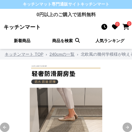
キッチンマット
専門通販サイト
キッチンマート
0
円以上のご購入で送料無料
0
0
キッチンマート
新着商品
商品を検索
人気ランキング
キッチンマート TOP
›
240cmの一覧
›
北欧風の幾何学模様が映え
Previous slide
Ne