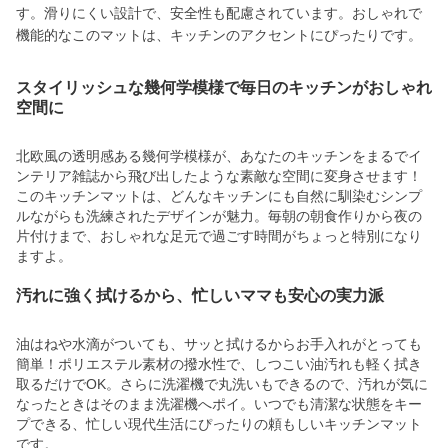
す。滑りにくい設計で、安全性も配慮されています。おしゃれで
機能的なこのマットは、キッチンのアクセントにぴったりです。
スタイリッシュな幾何学模様で毎日のキッチンがおしゃれ
空間に
北欧風の透明感ある幾何学模様が、あなたのキッチンをまるでイ
ンテリア雑誌から飛び出したような素敵な空間に変身させます！
このキッチンマットは、どんなキッチンにも自然に馴染むシンプ
ルながらも洗練されたデザインが魅力。毎朝の朝食作りから夜の
片付けまで、おしゃれな足元で過ごす時間がちょっと特別になり
ますよ。
汚れに強く拭けるから、忙しいママも安心の実力派
油はねや水滴がついても、サッと拭けるからお手入れがとっても
簡単！ポリエステル素材の撥水性で、しつこい油汚れも軽く拭き
取るだけでOK。さらに洗濯機で丸洗いもできるので、汚れが気に
なったときはそのまま洗濯機へポイ。いつでも清潔な状態をキー
プできる、忙しい現代生活にぴったりの頼もしいキッチンマット
です。