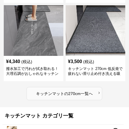
270cm拭ける
ンマット270cm
¥
4,340
¥
3,500
(税込)
(税込)
撥水加工で汚れが拭き取れる！
キッチンマット 270cm 低反発で
大理石調がおしゃれなキッチン
疲れない滑り止め付き洗える吸
マット
水速乾マット
›
キッチンマット
の
270cm
一覧へ
キッチンマット カテゴリ一覧