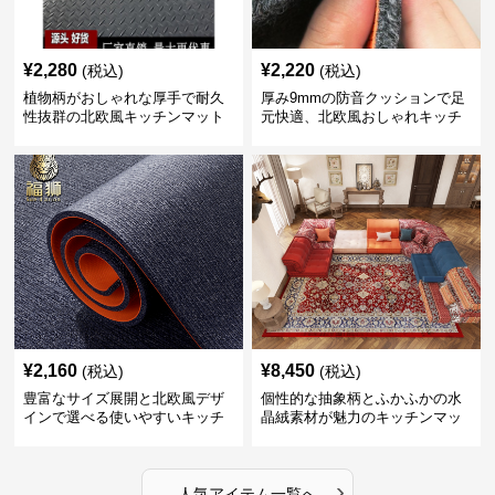
¥
2,280
¥
2,220
(税込)
(税込)
植物柄がおしゃれな厚手で耐久
厚み9mmの防音クッションで足
性抜群の北欧風キッチンマット
元快適、北欧風おしゃれキッチ
ンマット
¥
2,160
¥
8,450
(税込)
(税込)
豊富なサイズ展開と北欧風デザ
個性的な抽象柄とふかふかの水
インで選べる使いやすいキッチ
晶絨素材が魅力のキッチンマッ
ンマット
ト
›
人気アイテム一覧へ