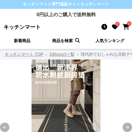
キッチンマット
専門通販サイト
キッチンマート
0
円以上のご購入で送料無料
0
0
キッチンマート
新着商品
商品を検索
人気ランキング
キッチンマート TOP
›
240cmの一覧
›
現代的でおしゃれな北欧デ
Previous slide
Ne