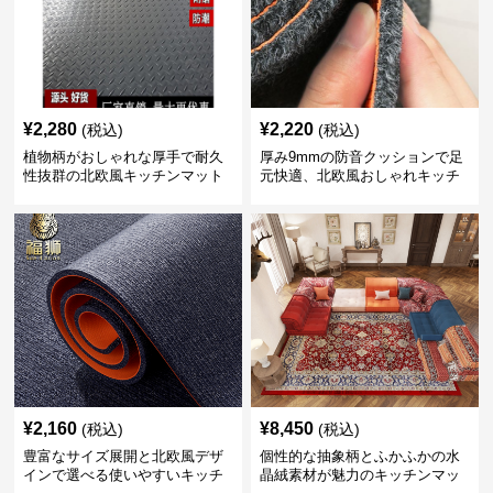
¥
2,280
¥
2,220
(税込)
(税込)
植物柄がおしゃれな厚手で耐久
厚み9mmの防音クッションで足
性抜群の北欧風キッチンマット
元快適、北欧風おしゃれキッチ
ンマット
¥
2,160
¥
8,450
(税込)
(税込)
豊富なサイズ展開と北欧風デザ
個性的な抽象柄とふかふかの水
インで選べる使いやすいキッチ
晶絨素材が魅力のキッチンマッ