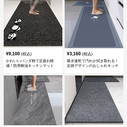
¥
9,100
¥
3,160
(税込)
(税込)
かわいいパンダ柄で足疲れ軽
吸水速乾で汚れが拭き取れる！
減！防滑耐油キッチンマット
足跡デザインのおしゃれキッチ
270cm拭ける
ンマット270cm