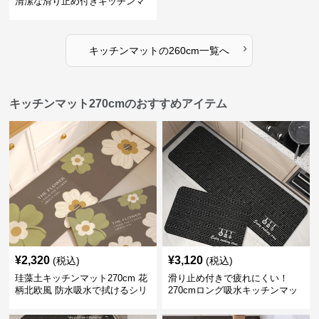
清潔な滑り止め付きキッチンマ
ット
›
キッチンマット
の
260cm
一覧へ
キッチンマット270cmのおすすめアイテム
¥
2,320
¥
3,120
(税込)
(税込)
珪藻土キッチンマット270cm 花
滑り止め付きで疲れにくい！
柄北欧風 防水吸水で拭けるシリ
270cmロング吸水キッチンマッ
コン素材
ト