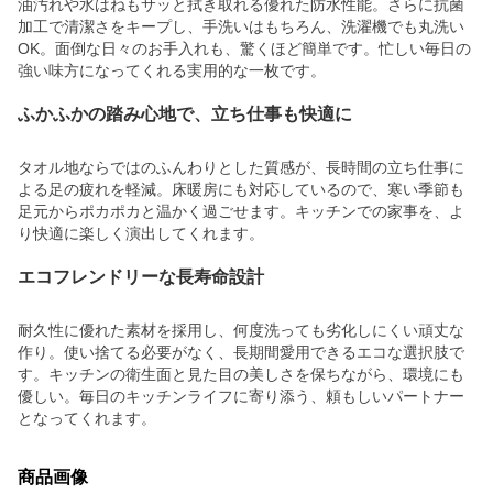
油汚れや水はねもサッと拭き取れる優れた防水性能。さらに抗菌
加工で清潔さをキープし、手洗いはもちろん、洗濯機でも丸洗い
OK。面倒な日々のお手入れも、驚くほど簡単です。忙しい毎日の
強い味方になってくれる実用的な一枚です。
ふかふかの踏み心地で、立ち仕事も快適に
タオル地ならではのふんわりとした質感が、長時間の立ち仕事に
よる足の疲れを軽減。床暖房にも対応しているので、寒い季節も
足元からポカポカと温かく過ごせます。キッチンでの家事を、よ
り快適に楽しく演出してくれます。
エコフレンドリーな長寿命設計
耐久性に優れた素材を採用し、何度洗っても劣化しにくい頑丈な
作り。使い捨てる必要がなく、長期間愛用できるエコな選択肢で
す。キッチンの衛生面と見た目の美しさを保ちながら、環境にも
優しい。毎日のキッチンライフに寄り添う、頼もしいパートナー
となってくれます。
商品画像