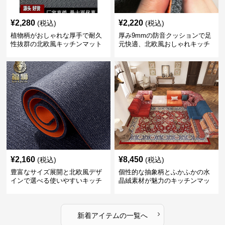
¥
2,280
¥
2,220
(税込)
(税込)
植物柄がおしゃれな厚手で耐久
厚み9mmの防音クッションで足
性抜群の北欧風キッチンマット
元快適、北欧風おしゃれキッチ
ンマット
¥
2,160
¥
8,450
(税込)
(税込)
豊富なサイズ展開と北欧風デザ
個性的な抽象柄とふかふかの水
インで選べる使いやすいキッチ
晶絨素材が魅力のキッチンマッ
ンマット
ト
›
新着アイテムの一覧へ