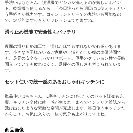
手洗いはもちろん、洗濯機でガシガシ洗えるのが嬉しいポイン
ト。乾燥機も使えるから、「今日洗ったら明日には使える」とい
う手軽さが魅力です。コインランドリーでの丸洗いも可能なの
で、定期的にすっきりリフレッシュできますね。
滑り止め機能で安全性もバッチリ
裏面の滑り止め加工で、濡れた床でもずれない安心感がありま
す。小さなお子様がいるご家庭や、慌ただしい朝の準備時間で
も、足元の安全をしっかりサポート。厚手のクッション性で長時
間立っていても疲れにくく、足腰への優しさも考えられていま
す。
セット使いで統一感のあるおしゃれキッチンに
単品使いはもちろん、L字キッチンにぴったりのセット販売も充
実。キッチン全体に統一感が生まれ、まるでインテリア雑誌から
飛び出したような素敵な空間が完成します。毎日使うキッチンだ
からこそ、お気に入りの一枚で気分も上がりますよね。
商品画像