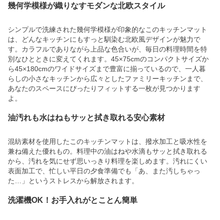
幾何学模様が織りなすモダンな北欧スタイル
シンプルで洗練された幾何学模様が印象的なこのキッチンマット
は、どんなキッチンにもすっと馴染む北欧風デザインが魅力で
す。カラフルでありながら上品な色合いが、毎日の料理時間を特
別なひとときに変えてくれます。45×75cmのコンパクトサイズか
ら45×180cmのワイドサイズまで豊富に揃っているので、一人暮
らしの小さなキッチンから広々としたファミリーキッチンまで、
あなたのスペースにぴったりフィットする一枚が見つかります
よ。
油汚れも水はねもサッと拭き取れる安心素材
混紡素材を使用したこのキッチンマットは、撥水加工と吸水性を
兼ね備えた優れもの。料理中の油はねや水滴もサッと拭き取れる
から、汚れを気にせず思いっきり料理を楽しめます。汚れにくい
表面加工で、忙しい平日の夕食準備でも「あ、また汚しちゃっ
た…」というストレスから解放されます。
洗濯機OK！お手入れがとことん簡単