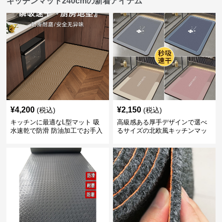
キッチンマット240cmの新着アイテム
¥
4,200
¥
2,150
(税込)
(税込)
キッチンに最適なL型マット 吸
高級感ある厚手デザインで選べ
水速乾で防滑 防油加工でお手入
るサイズの北欧風キッチンマッ
れ楽々
ト