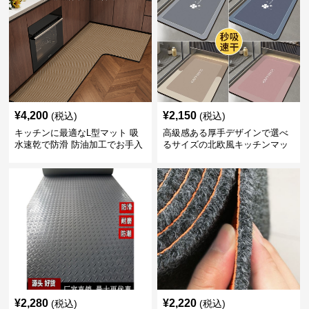
¥
4,200
¥
2,150
(税込)
(税込)
キッチンに最適なL型マット 吸
高級感ある厚手デザインで選べ
水速乾で防滑 防油加工でお手入
るサイズの北欧風キッチンマッ
れ楽々
ト
¥
2,280
¥
2,220
(税込)
(税込)