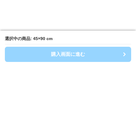
選択中の商品: 45×90 cm
選択中の商品: 45×90 cm
購入画面に進む
購入画面に進む
キッチンマート
について