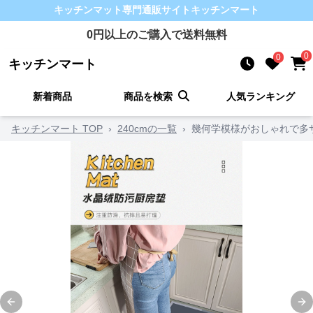
キッチンマット
専門通販サイト
キッチンマート
0
円以上のご購入で送料無料
0
0
キッチンマート
新着商品
商品を検索
人気ランキング
キッチンマート TOP
›
240cmの一覧
›
幾何学模様がおしゃれで多
Previous slide
Ne