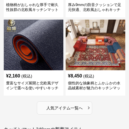
植物柄がおしゃれな厚手で耐久
厚み9mmの防音クッションで足
性抜群の北欧風キッチンマット
元快適、北欧風おしゃれキッチ
ンマット
¥
2,160
¥
8,450
(税込)
(税込)
豊富なサイズ展開と北欧風デザ
個性的な抽象柄とふかふかの水
インで選べる使いやすいキッチ
晶絨素材が魅力のキッチンマッ
ンマット
ト
›
人気アイテム一覧へ