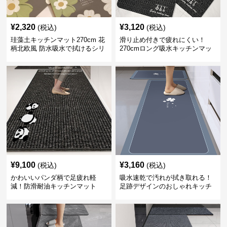
¥
2,320
¥
3,120
(税込)
(税込)
珪藻土キッチンマット270cm 花
滑り止め付きで疲れにくい！
柄北欧風 防水吸水で拭けるシリ
270cmロング吸水キッチンマッ
コン素材
ト
¥
9,100
¥
3,160
(税込)
(税込)
かわいいパンダ柄で足疲れ軽
吸水速乾で汚れが拭き取れる！
減！防滑耐油キッチンマット
足跡デザインのおしゃれキッチ
270cm拭ける
ンマット270cm