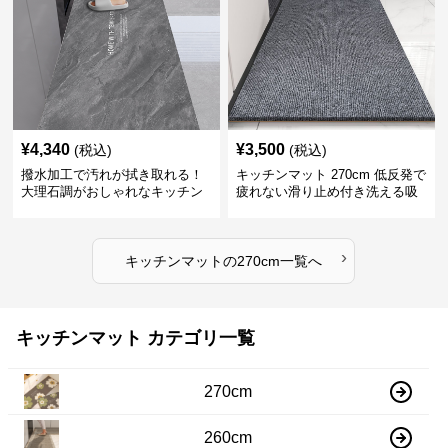
¥
4,340
¥
3,500
(税込)
(税込)
撥水加工で汚れが拭き取れる！
キッチンマット 270cm 低反発で
大理石調がおしゃれなキッチン
疲れない滑り止め付き洗える吸
マット
水速乾マット
›
キッチンマット
の
270cm
一覧へ
キッチンマット カテゴリ一覧
270cm
260cm