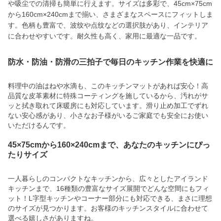
や吸尘での清掃も簡単に行えます。サイズは多彩で、45cm×75cm
から160cm×240cmまで揃い、さまざまなスペースにフィットしま
す。色柄も豊富で、波纹や点纹などの選択肢があり、インテリア
に合わせやすいです。耐久性も高く、家用に最適な一品です。
防水・防油・防滑の三拍子で毎日のキッチン作業を快適に
料理中の油はねや水滴も、このキッチンマットがあれば安心！高
品質な皮革素材に特殊コーティングを施しているから、汚れがサ
ッと拭き取れて床暖房にも対応しています。滑り止め加工でずれ
ない安心感があり、小さなお子様がいるご家庭でも安全にお使い
いただけるんです。
45×75cmから160×240cmまで、あなたのキッチンにぴっ
たりサイズ
一人暮らしのコンパクトなキッチンから、広々としたアイランド
キッチンまで、16種類の豊富なサイズ展開でどんな空間にもフィ
ット！L字型キッチンやコーナー部分にも対応できる、まさに理想
のサイズが見つかります。お客様のキッチンスタイルに合わせて
選べる嬉しさがありますね。