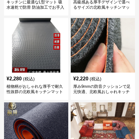
キッチンに最適なL型マット 吸
高級感ある厚手デザインで選べ
水速乾で防滑 防油加工でお手入
るサイズの北欧風キッチンマッ
れ楽々
ト
¥
2,280
¥
2,220
(税込)
(税込)
植物柄がおしゃれな厚手で耐久
厚み9mmの防音クッションで足
性抜群の北欧風キッチンマット
元快適、北欧風おしゃれキッチ
ンマット