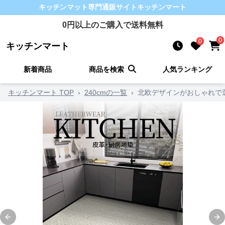
キッチンマット
専門通販サイト
キッチンマート
0
円以上のご購入で送料無料
0
0
キッチンマート
新着商品
商品を検索
人気ランキング
キッチンマート TOP
›
240cmの一覧
›
北欧デザインがおしゃれで
Previous slide
Ne